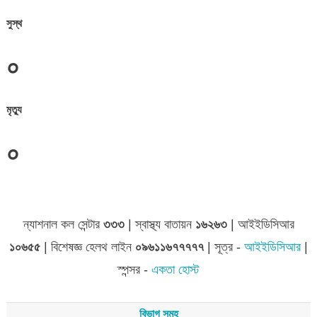
সুস্থ
০
মৃত্যু
০
জেলা সমূহের তথ্য
ন্যাশনাল কল সেন্টার
৩৩৩
| স্বাস্থ্য বাতায়ন
১৬২৬৩
| আইইডিসিআর
১০৬৫৫
| বিশেষজ্ঞ হেলথ লাইন
০৯৬১১৬৭৭৭৭৭
| সূত্র -
আইইডিসিআর
|
স্পন্সর -
একতা হোস্ট
বিভাগ সমূহ