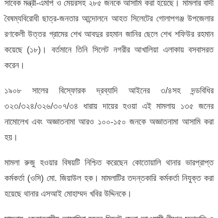
সাবেক মন্ত্রী-এমপি ও মেয়রসহ ২৮৫ জনকে আসামি করা হয়েছে। মামলার বাদী
বৈষম্যবিরোধী ছাত্র-জনতার আন্দোলনে আহত সিলেটের গোলাপগঞ্জ উপজেলার
রণকেলী উত্তর গ্রামের শেখ আবদুর রহমান জানির ছেলে শেখ শফিউর রহমান
কয়েছে (১৮)। বর্তমানে তিনি সিলেট নগরীর আখালিয়া এলাকায় বসবাসরত
করেন।
১৯০৮ সালের বিস্ফোরক দ্রব্যাদি আইনের ৩/৪সহ দন্ডবিধির
৩২৩/৩২৪/৩২৬/৩০৭/৩৪ ধারায় দায়ের হওয়া এই মামলায় ১৩৫ জনের
নামোলে­খ এবং অজ্ঞাতনামা আরও ১০০-১৫০ জনকে অজ্ঞাতনামা আসামি করা
হয়।
মামলা রুজু হওয়ার বিষয়টি নিশ্চিত করেছেন কোতোয়ালি থানার ভারপ্রাপ্ত
কর্মকর্তা (ওসি) মো. জিয়াউল হক। মামলাটির তদন্তকারি কর্মকর্তা নিযুক্ত করা
হয়েছে থানার এসআই মোহাম্মদ খবির উদ্দিনকে।