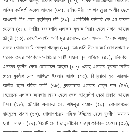
সভাপতি সৈয়দ খলিলুর রহমান কামরান (৩৫), সাবেক পররাষ্ট্রমন্ত্রী মোমেনের
অফিস কর্মকর্তা রুবেল আহমদ (৩০), দর্শনদেউরী এলাকার মুন্দর আলীর ছেলে
আওয়ামী লীগ নেতা মুহাদ্দিকুন নবী (৪০), এলজিইডি কর্মকর্তা কে এম ফারুক
হোসেন (৫৮), নগরীর রাজারগলি এলাকার সুজাক মিয়ার ছেলে নাঈম আহমদ
চৌধুরী (২৩), গোয়াইনঘাটের আজিজুর রহমানের ছেলে খসরুল ইসলাম শামসুল
উরফে চোরাকারবারি মোল্লা শামসুল (৩২), আওয়ামী লীগের অর্থ যোগানদাতা ও
সাবেক মেয়র আনোয়ারুজ্জামানের ঘনিষ্ট সহচর নুর আজিজ (৪৮), চিকনাগুল
এলাকার যুবলীগ নেতা তোফায়েল আহমদ (৩৫), একই এলাকার ফুরমত আলীর
ছেলে যুবলীগ নেতা জাহিদুল ইসলাম জাহিদ (৩৫), বিশ্বনাথে মৃত আরজান
আলীর ছেলে রফিক আলী (৩৮), বন্দরবাজার এলাকার লেবুল দাস (৪৭),
পিরেরচক এলাকার আনছার মিয়ার ছেলে জেলা ছাত্রলীগ নেতা রিফাত আহমদ
লিমন (২৮), চৌহাট্টা এলাকার মো. শফিকুর রহমান (৫০), গোলাপগঞ্জের
মাহমুদুল হাসান (৫০), গোলাপগঞ্জের শফিক উদ্দিনের ছেলে যুবলীগ ক্যাডার
দুলাল আহমদ (৪২), সিলেট জেলা ছাত্রলীগের সদস্য মোবারক হোসেন (৩০),