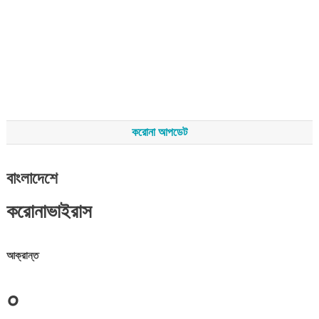
করোনা আপডেট
বাংলাদেশে
করোনাভাইরাস
আক্রান্ত
০