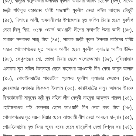
(৪৫), বালুচর নতুনবাজার এলাকার যুবলীগ ক্যাডার আমির হোসেন (৪৬), সাবেক
মন্ত্রী শফিকুর রহমানের ঘনিষ্ট সহযোগী যুবলীগ নেতা নাঈম আহমদ চৌধুরী
(৪৫), দিলাওর আলী, ওসমানীনগর উপজেলার মৃত জলিল মিয়ার ছেলে যুবলীগ
নেতা জিলু মিয়া, ৩১নং ওয়ার্ড আওয়ামী লীগের সভাপতি উমর আলী (৪৮),
সাধারণ সম্পাদক সাজু মিয়া (৪৫), সাবেক মন্ত্রী নুরুল ইসলাম নাহিদের ঘনিষ্ট
সহচর গোলাপগঞ্জের মৃত আছাব আলীর ছেলে যুবলীগ ক্যাডার আলীম উদ্দিন
(৪৮), ফেঞ্চুগঞ্জের মো. তোতা মিয়ার ছেলে খালেদুজ্জামান (৪৫), সুবিদবাজার
এলাকার মৃত সজিব উল্লাহর ছেলে মহানগর আওয়ামী লীগ নেতা আবুল কালাম
(৪০), গোয়াইনঘাটের পাথরটিলা গ্রামের যুবলীগ ক্যাডার শেরগুল (৪৮),
বন্দরবাজার এলাকার জিকরুল ইসলাম (৩০), কানাইঘাটের মামুন আহমদ উরফে
ছিনতাইকারী মামুনের স্ত্রী যুব মহিলা লীগ নেত্রী মাহবুবা আক্তার পারুল (২৪),
হেতিমগঞ্জের গাই মোল্লার ছেলে আওয়ামী লীগ নেতা বদর মিয়া (৫৮),
গোলাপগঞ্জের মৃত ময়না মিয়ার ছেলে আওয়ামী লীগ নেতা আবদুল হান্নান (৪৫),
গোয়াইনঘাটের মৃত বিনয় ভূষন ধরের ছেলে ছাত্রলীগ নেতা বিপ্লব ধর (২৪),