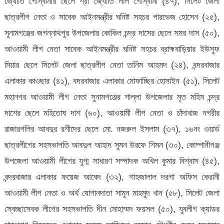
জ্যোতি গোস্বামীর ছেলে শ্রী জ্যোতি লাল গোস্বামী (৪৭), সিলেট জেলা
ছাত্রলীগ নেতা ও সাবেক আইনমন্ত্রীর ঘনিষ্ট সহচর পারভেজ হোসেন (২৫),
সুনামগঞ্জের জগন্নাথপুর উপজেলার কোকিল চন্দ্র দাসের ছেলে সমর দাস (৫০),
আওয়ামী লীগ নেতা সাবেক আইনমন্ত্রীর ঘনিষ্ট সহচর ব্রাহ্মবাড়িয়ার ইউসুফ
মিয়ার ছেলে সিলেট জেলা ছাত্রলীগ নেতা তানিম আহমদ (২৪), বন্দরবাজার
এলাকার কাওছার (৪১), বদরবাজার এলাকার মোফাচ্ছির হোসাইন (৫১), সিলেট
মহানগর আওয়ামী লীগ নেতা সুনামগঞ্জের শাল্লা উপজেলার মৃত মহিম চন্দ্র
দাশের ছেলে মহিতোষ দাশ (৬০), আওয়ামী লীগ নেতা ও চাঁদাবাজ নগরীর
রাজারগলির আবদুর রশীদের ছেলে মো. নজরুল ইসলাম (৩৭), ১৬নং ওয়ার্ড
ছাত্রলীগের সহসভাপতি আবদুল আহাদ সুমন উরফে শিমন (৩০), কোম্পানীগঞ্জ
উপজেলা আওয়ামী লীগের যুগ্ম সাধারণ সম্পাদক অখিল কুমার বিশ্বাস (৪৫),
বন্দরবাজার এলাকার ফয়েজ আবেদ (৩২), শাহজালাল দরগা অফিস কেরানী
আওয়ামী লীগ নেতা ও অর্থ যোগানদাতা সামুন মাহমুদ খান (৫৮), সিলেট জেলা
স্বেচ্ছাসেবক লীগের সহসভাপতি দীন মোহাম্মদ ফয়সল (৫০), যুবলীগ ক্যাডর