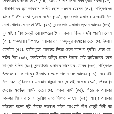
বন্দরবাজার এলাকার ফাহিম (৩০), আওয়ামী লীগ নেতা সাধন কুমার চাকমা (৫৮),
গোলাপগঞ্জের মৃত আরফান আলীর ছেলে শওকত হোসেন (৪৫), শান্তিগঞ্জের
আওয়ামী লীগ নেতা ছদরুল আমীন (৬০), সুবিদবাজার এলাকার আওয়ামী লীগ
নেতা গোলাম মোস্তফা লিটন (৫০), বন্দরবাজার এলাকার জুনেল আহমদ (৪৩),
যুব মহিলা লীগ নেত্রী গোলাপগঞ্জের সৈয়দ রুকন উদ্দিনের স্ত্রী শারমিন বেগম
(৩০), শাহজালাল উপশহর এলাকার মো. মাহফুজুর রহমানের ছেলে মো. ইমরান
হোসাইন (৫৫), তাহিরপুরের আক্তার মিয়ার ছেলে মহানগর যুবলীগ নেতা মোঃ
নাছির মিয়া (৩৫), কানাইঘাটের হাবিবুর রহমান উরফে হবই ড্রাইভারের ছেলে
আপ্তাব উদ্দিন (৪০), বন্দরবাজার এলাকার আনোয়ার হোসেন (৩৮), শান্তিগঞ্জ
উপজেলার শাহ্ শামছুর ইসলামের ছেলে শাহ রুবেল আহমদ (৪০), আওয়ামী
লীগ নেতা সুবিদবাজার এলাকার বাসিন্দা আবদুল হাই আজাদ (৬২), পিরুজপুর
জেলোর মুতাছিয় গাজীল ছেলে মো. ফারুক গাজী (৪৫), পিরেরচক এলাকার
আনহার মিয়ার ছেলে ছাত্রলীগ নোত সিফাত আহমদ (২৫), শাল্লা এলাকার
মহিতোষ দাশের স্ত্রী সিলেট মহানগর মহিলা আওয়ামী লীগ নেত্রী শিল্পী ধর