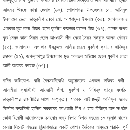
বাস্তুহারা লীগ কেন্দ্রীয় কমিটি ও সিলেট জেলা মৎস্যজীবী লীগ সভাপতি হেলাল
আহমদ উরফে কানা হেলাল (৬০), গোলাপগঞ্জ উপজেলার মো. আমিনুল
ইসলামের ছেলে ছাত্রলীগ নেতা মো. আশরাফুল ইসলাম (৩০), মোগলাবাজার
এলাকার মৃত লালা মিয়ার ছেলে যুবলীগ ক্যাডার রাসেল মিয়া (৩৭), গোলাপগঞ্জের
মৃত সৈয়দ কালা মিয়ার ছেলে আওয়ামী লীগ নেতা সৈয়দ সইফুল আলম কৌছর
(৫০), জালালাবাদ এলাকার ইসকন্দও আলীর ছেলে যুবলীগ ক্যাডার হাফিজুর
রহমান (৪২), জগন্নাথপুর উপজেলার মৃত আবদুল হাইয়ের ছেলে যুবলীগ নেতা
আলী আকবর ফয়েজ (৩৭)।
বাদির অভিযোগ- বাদী বৈষম্যবিরোধী আন্দোলনের একজন সক্রিয় কর্মী।
আসামীরা ফ্যাস্টিস্ট আওয়ামী লীগ, যুবলীগ ও নিষিদ্ধ ছাত্র সংগঠন
ছাত্রলীগের রাজনীতির সাথে সম্পৃক্ত। সাবেক আইনমন্ত্রী আনিসুল হকের
নির্দেশে ফ্যাসিস্ট হাসিনা সরকারের আওয়ামী লীগ ও তার বিভিন্ন অঙ্গ সংগঠন
কোটা বিরোধী আন্দোলনকে দমানোর জন্য বিগত বিগত বছরের ১৭ জুলাই রাতের
বেলায় সিলেট শহরের জিন্দাবাজারে একটি গোপন বৈঠকের মাধ্যমে পরদিন পূর্ব