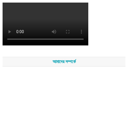
আমাদের সম্পর্কে
সম্পাদকমন্ডলীর সভাপতি - শেখ মহব্বত
সম্পাদক - এ এইচ এম ফিরুজ আলী
বার্তা সম্পাদক - আব্দুস সালাম
সম্পাদকীয় ও বার্তা কার্যালয় - হাজী আব্দুল গণি প্লাজা(নিচ তলা),রামপাশা রোড
নতুন বাজার, বিশ্বনাথ-৩১৩০,সিলেট।
মোবাইল : +৮৮০১৭১১৪৭৩১৫৫ (সম্পাদক) , +৮৮০১৭১১০৬৭১৯২ (বার্তা
সম্পাদক)