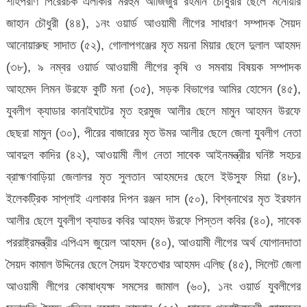
শাহপরাণ পিরেরচক এলাকার মরহুম আজিজুর রহমান চৌধুরীর ছেলে মনোয়ার
জাহান চৌধুরী (৪৪), ১নং ওয়ার্ড আওয়ামী লীগের সাধারণ সম্পাদক সৈয়দ
আনোয়ারুছ সাদাত (৫২), গোলাপগঞ্জের মৃত ময়না মিয়ার ছেলে দুলাল আহমদ
(৩৮), ৯ নম্বর ওয়ার্ড আওয়ামী লীগের কৃষি ও সমবায় বিষয়ক সম্পাদক
আহমেদ লিমন উরফে কুটি মনা (৩৫), সড়ক বিভাগের আমির হোসেন (৪৫),
যুবলীগ ক্যাডার কানাইঘাটের মৃত হরমুজ আলীর ছেলে মামুন আহমন উরফে
ছেছরা মামুন (৩০), পীরের বাজারের মৃত উমর আলীর ছেলে জেলা যুবলীগ নেতা
আবদুল কাদির (৪২), আওয়ামী লীগ নেতা সাবেক আইনমন্ত্রীর ঘনিষ্ট সহচর
ব্রাহ্মণবাড়িয়া জেলালর মৃত সুলতান আহমদের ছেলে ইউসুফ মিয়া (৪৮),
ইলেকট্রিক সাপ্লাই এলাকার দিপন রঞ্জন দাস (৫০), বিশ্বনাথের মৃত ইরফান
আলীর ছেলে যুবলীগ ক্যাডর কবির আহমদ উরফে পিস্তল কবির (৪০), সাবেক
পররাষ্ট্রমন্ত্রীর এপিএস জুয়েল আহমদ (৪০), আওয়ামী লীগের অর্থ যোগানদাতা
সৈয়দ কামাল উদ্দিনের ছেলে সৈয়দ ইফতেখার আহমদ এলিছ (৪৫), সিলেট জেলা
আওয়ামী লীগের কোষাধ্যক্ষ সমসের জামাল (৬০), ১নং ওয়ার্ড যুবলীগের