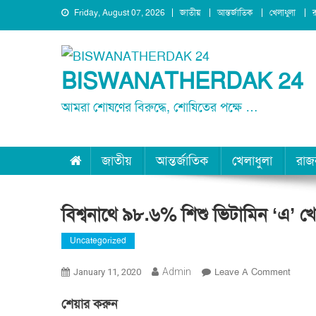
Skip
Friday, August 07, 2026
জাতীয়
আন্তর্জাতিক
খেলাধুলা
to
content
BISWANATHERDAK 24
আমরা শোষণের বিরুদ্ধে, শোষিতের পক্ষে …
জাতীয়
আন্তর্জাতিক
খেলাধুলা
রাজ
বিশ্বনাথে ৯৮.৬% শিশু ভিটামিন ‘এ’ খ
Uncategorized
On
Admin
Leave A Comment
January 11, 2020
বিশ্বনাথ
শেয়ার করুন
৯৮.৬