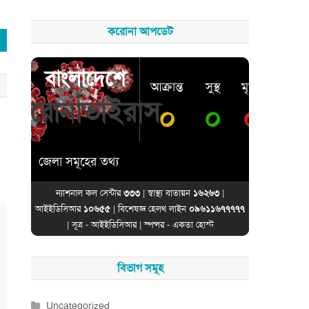
করোনা আপডেট
বাংলাদেশে
আক্রান্ত
সুস্থ
মৃত্যু
করোনাভাইরাস
০
০
০
জেলা সমূহের তথ্য
ন্যাশনাল কল সেন্টার
৩৩৩
| স্বাস্থ্য বাতায়ন
১৬২৬৩
|
আইইডিসিআর
১০৬৫৫
| বিশেষজ্ঞ হেলথ লাইন
০৯৬১১৬৭৭৭৭৭
| সূত্র -
আইইডিসিআর
| স্পন্সর -
একতা হোস্ট
বিভাগ সমূহ
Uncategorized