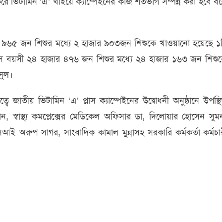
করে ভিটামিন ‘এ’ খাইয়ে ক্যাম্পেইনের কাজ শতভাগ সম্পন্ন করা হবে ব
 ৯৬৫ জন শিশুর মধ্যে ২ হাজার ৯০৩জন শিশুকে খাওয়ানো হয়েছে ১
াস বয়সী ২৪ হাজার ৪৭৬ জন শিশুর মধ্যে ২৪ হাজার ১৬৩ জন শিশু
সুল।
্বে জাতীয় ভিটামিন ‘এ’ প্লাস ক্যাম্পেইনের উদ্বোধনী অনুষ্ঠানে উপস্থ
ন, স্বাস্থ্য কমপ্লেক্সের মেডিকেল অফিসার ডা, দিলোয়ার হোসেন সুম
সআই অরুপ সাগর, সাংবাদিক কামাল মুন্নাসহ সরকারি কর্মকর্তা-কর্মচা