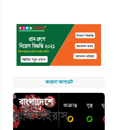
করোনা আপডেট
বাংলাদেশে
আক্রান্ত
সুস্থ
মৃত্যু
করোনাভাইরাস
০
০
০