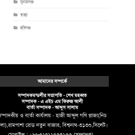
সুনামগঞ্জ
স্বাস্থ্য
হবিগঞ্জ
আমাদের সম্পর্কে
সম্পাদকমন্ডলীর সভাপতি - শেখ মহব্বত
সম্পাদক - এ এইচ এম ফিরুজ আলী
বার্তা সম্পাদক - আব্দুস সালাম
ম্পাদকীয় ও বার্তা কার্যালয় - হাজী আব্দুল গণি প্লাজা(নিচ
লা),রামপাশা রোড নতুন বাজার, বিশ্বনাথ-৩১৩০,সিলেট।
মোবাইল : +৮৮০১৭১১৪৭৩১৫৫ (সম্পাদক) ,