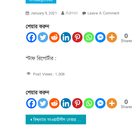
Uncategorized
On
Admin
Leave A Comment
January 9, 2021
বিশ্বনাথে
শেয়ার করুন
হামলার
ঘটনায়
0
পাল্টা
Share
পাল্টি
মামলা
স্টাফ রিপোর্টার :
Post Views:
1,308
শেয়ার করুন
0
Share
Post
বিশ্বনাথে আওয়ামীলীগ নেতার ইন্তেকাল : বিভিন্ন মহলের শোক প্রকাশ
navigation