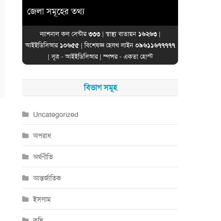
জেলা সমূহের তথ্য
ন্যাশনাল কল সেন্টার
৩৩৩
| স্বাস্থ্য বাতায়ন
১৬২৬৩
|
আইইডিসিআর
১০৬৫৫
| বিশেষজ্ঞ হেলথ লাইন
০৯৬১১৬৭৭৭৭৭
| সূত্র -
আইইডিসিআর
| স্পন্সর -
একতা হোস্ট
বিভাগ সমূহ
Uncategorized
অপরাধ
অর্থণীতি
আন্তর্জাতিক
ইসলাম
কৃষি