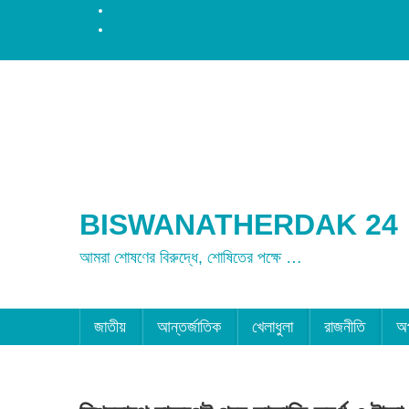
রংপুর
ময়মনসিংহ
BISWANATHERDAK 24
আমরা শোষণের বিরুদ্ধে, শোষিতের পক্ষে …
জাতীয়
আন্তর্জাতিক
খেলাধুলা
রাজনীতি
অ