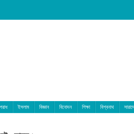
পরাধ
ইসলাম
বিজ্ঞান
বিনোদন
শিক্ষা
বিশ্বনাথ
সারাদ