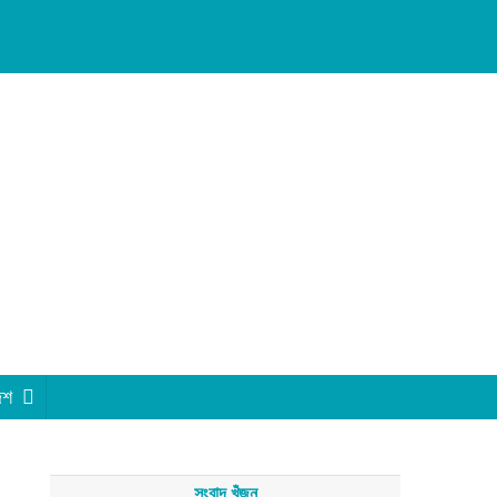
েশ
সংবাদ খুঁজুন