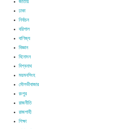
জাতীয়
ঢাকা
নির্বাচন
বরিশাল
বাণিজ্য
বিজ্ঞান
বিনোদন
বিশ্বনাথ
ময়মনসিংহ
মৌলভীবাজার
রংপুর
রাজনীতি
রাজশাহী
শিক্ষা