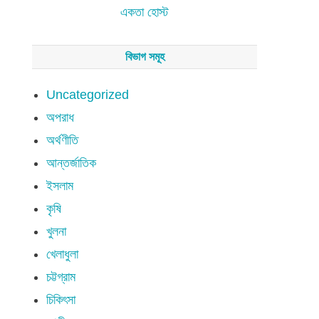
একতা হোস্ট
বিভাগ সমূহ
Uncategorized
অপরাধ
অর্থণীতি
আন্তর্জাতিক
ইসলাম
কৃষি
খুলনা
খেলাধুলা
চট্টগ্রাম
চিকিৎসা