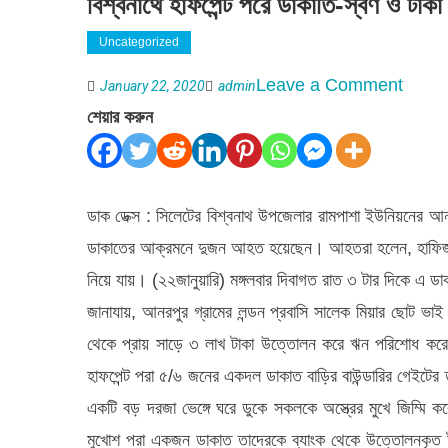
বিশ্বনাথে হাফপেন্ট পরে ডাকাতি-স্বর্ণ ও টা
Uncategorized
on
Leave a Comment
January 22, 2020
admin
বিশ্বনাথ
শেয়ার করুন
হাফপেন্ট
পরে
ডাকাতি-
ডাক ডেক্স : সিলেটের বিশ্বনাথ উপজেলার রামপাশা ইউনিয়নের আনপ
স্বর্ণ
ডাকাতের আক্রমনে দুজন আহত হয়েছেন। আহতরা হলেন, হাফিজ ছাদ
ও
নিয়ে যায়। (২২জানুয়ারি) মঙ্গলবার দিবাগত রাত ৩ টার দিকে এ ড
টাকা
জানাযায়, আনরপুর গ্রামের লন্ডন প্রবাসি সালেক মিয়ার ছোট ভাই 
লুট
থেকে প্রায় সাড়ে ৩ লাখ টাকা উত্তোলন করে ঋন পরিশোধ করে
:
হাফপেন্ট পরা ৫/৬ জনের একদল ডাকাত বাড়ির বাউন্ডারির গেইটের 
আহত-
একটি বড় দরজা ভেঙ্গে ঘরে ডুকে সকলকে অস্ত্রের মুখে জিম্মি
মুখোশ পরা একজন ডাকাত তাদেরকে ব্যাংক থেকে উত্তোলনকৃত টা