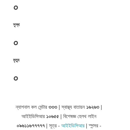
০
সুস্থ
০
মৃত্যু
০
জেলা সমূহের তথ্য
ন্যাশনাল কল সেন্টার
৩৩৩
| স্বাস্থ্য বাতায়ন
১৬২৬৩
|
আইইডিসিআর
১০৬৫৫
| বিশেষজ্ঞ হেলথ লাইন
০৯৬১১৬৭৭৭৭৭
| সূত্র -
আইইডিসিআর
| স্পন্সর -