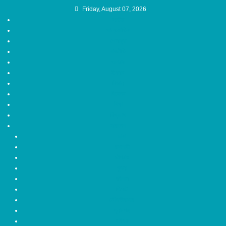
Skip
Friday, August 07, 2026
জাতীয়
to
আন্তর্জাতিক
content
খেলাধুলা
রাজনীতি
অপরাধ
ইসলাম
বিজ্ঞান
বিনোদন
শিক্ষা
বিশ্বনাথ
সারাদেশ
ঢাকা
রাজশাহী
চট্টগ্রাম
খুলনা
বরিশাল
সিলেট
মৌলভীবাজার
সুনামগঞ্জ
হবিগঞ্জ