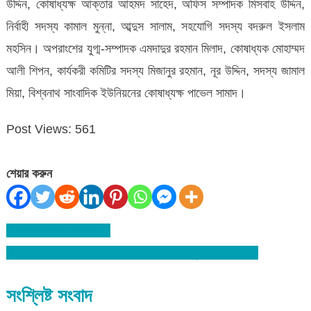
উদ্দিন, কোষাধ্যক্ষ আক্তার আহমদ সাহেদ, অফিস সম্পাদক মিসবাহ উদ্দিন,
নির্বাহী সদস্য কামাল মুন্না, আব্দুস সালাম, সহযোগি সদস্য বদরুল ইসলাম
মহসিন। অপরাংশের যুগ্ম-সম্পাদক এমদাদুর রহমান মিলাদ, কোষাধ্যক মোহাম্মদ
আলী শিপন, কার্যকরী কমিটির সদস্য মিজানুর রহমান, নূর উদ্দিন, সদস্য জামাল
মিয়া, বিশ্বনাথ সাংবাদিক ইউনিয়নের কোষাধ্যক্ষ পাভেল সামাদ।
Post Views:
561
শেয়ার করুন
বিশ্বনাথে গাঁজাসহ আটক ২
Post
কবর থেকে উত্তোলন করা হচ্ছে বিশ্বনাথের আয়ফুল বেগমের লাশ!
navigation
সংশ্লিষ্ট সংবাদ