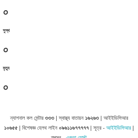
০
সুস্থ
০
মৃত্যু
০
জেলা সমূহের তথ্য
ন্যাশনাল কল সেন্টার
৩৩৩
| স্বাস্থ্য বাতায়ন
১৬২৬৩
| আইইডিসিআর
১০৬৫৫
| বিশেষজ্ঞ হেলথ লাইন
০৯৬১১৬৭৭৭৭৭
| সূত্র -
আইইডিসিআর
|
স্পন্সর -
একতা হোস্ট