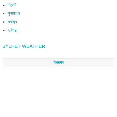
সিলেট
সুনামগঞ্জ
স্বাস্থ্য
হবিগঞ্জ
SYLHET WEATHER
বিজ্ঞাপন