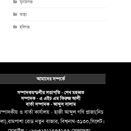
সুনামগঞ্জ
স্বাস্থ্য
হবিগঞ্জ
আমাদের সম্পর্কে
সম্পাদকমন্ডলীর সভাপতি - শেখ মহব্বত
সম্পাদক - এ এইচ এম ফিরুজ আলী
বার্তা সম্পাদক - আব্দুস সালাম
ম্পাদকীয় ও বার্তা কার্যালয় - হাজী আব্দুল গণি প্লাজা(নিচ
লা),রামপাশা রোড নতুন বাজার, বিশ্বনাথ-৩১৩০,সিলেট।
মোবাইল : +৮৮০১৭১১৪৭৩১৫৫ (সম্পাদক) ,