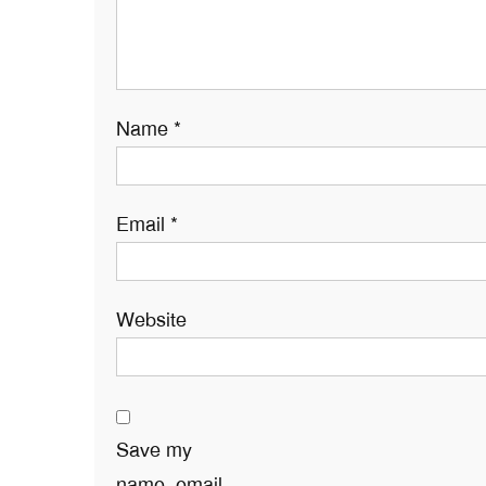
Name
*
Email
*
Website
Save my
name, email,