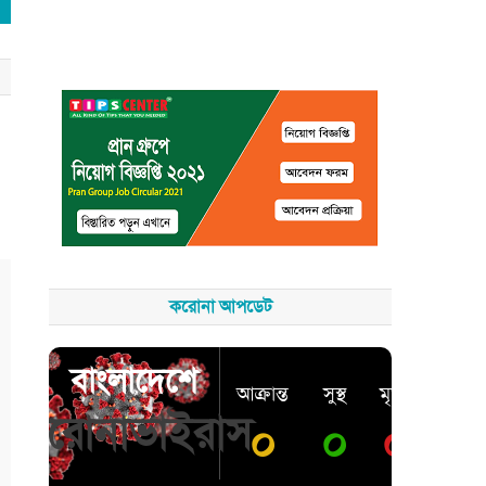
করোনা আপডেট
বাংলাদেশে
আক্রান্ত
সুস্থ
মৃত্যু
করোনাভাইরাস
০
০
০