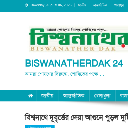
Skip
Thursday, August 06, 2026
জাতীয়
আন্তর্জাতিক
খেলাধুলা
to
content
BISWANATHERDAK 24
আমরা শোষণের বিরুদ্ধে, শোষিতের পক্ষে …
জাতীয়
আন্তর্জাতিক
খেলাধুলা
রাজ
বিশ্বনাথে দূবৃর্ত্তের দেয়া আগুনে পুড়ল 