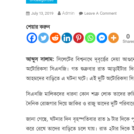
Uncategorized
On
Admin
Leave A Comment
July 13, 2019
বিশ্বনাথে
শেয়ার করুন
দূবৃর্ত্তের
দেয়া
0
আগুনে
Share
পুড়ল
দুটি
আব্দুস সালাম:
সিলেটের বিশ্বনাথে দূবৃর্ত্তের দেয়া 
অটোরিক্সা
অটোরিকসা সিএনজি। গত শুক্রবার রাত আড়াইটার দিক
সিএনজি
আহমদের বাড়িতে এ ঘটনা ঘটে। এই দুটি অটোরিকসা সি
সিএনজি মালিকদের ধারনা কোন শত্রু লোক তাদের রুজি
দৈনিক রোজগার দিয়ে জাকির ও রাজু তাদের দুটি পরিবারের
জানা গেছে, ঘটনার দিন বৃহস্পতিবার রাত ৯ টার দিকে প
করে রেখে তাদের বাড়িতে চলে যায়। রাত ২টার দিকে 