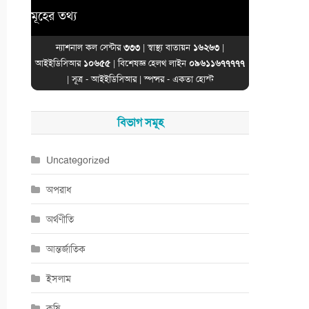
ূহের তথ্য
ন্যাশনাল কল সেন্টার
৩৩৩
| স্বাস্থ্য বাতায়ন
১৬২৬৩
|
আইইডিসিআর
১০৬৫৫
| বিশেষজ্ঞ হেলথ লাইন
০৯৬১১৬৭৭৭৭৭
| সূত্র -
আইইডিসিআর
| স্পন্সর -
একতা হোস্ট
বিভাগ সমূহ
Uncategorized
অপরাধ
অর্থণীতি
আন্তর্জাতিক
ইসলাম
কৃষি