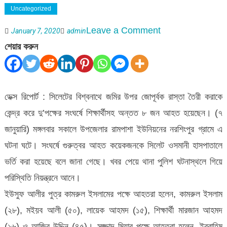
Uncategorized
on
Leave a Comment
January 7, 2020
admin
বিশ্বনাথে
শেয়ার করুন
জমির
রাস্তা
নিয়ে
ডেক্স রিপোর্ট : সিলেটের বিশ্বনাথে জমির উপর জোপূর্বক রাস্তা তৈরী করাকে
দু’পক্ষের
কেন্দ্র করে দু’পক্ষের সংঘর্ষে শিক্ষার্থীসহ অন্তত ৮ জন আহত হয়েছেন। (৭
সংঘর্ষ-
জানুয়ারি) মঙ্গলবার সকালে উপজেলার রামপাশা ইউনিয়নের নরশিংপুর গ্রামে এ
আহত-৮
ঘটনা ঘটে। সংঘর্ষে গুরুত্বর আহত কয়েকজনকে সিলেট ওসমানী হাসপাতালে
ভর্তি করা হয়েছে বলে জানা গেছে। খবর পেয়ে থানা পুলিশ ঘটনাস্থলে গিয়ে
পরিস্থিতি নিয়ন্ত্রনে আনে।
ইউসুফ আলীর পুত্র কামরুল ইসলামের পক্ষে আহতরা হলেন, কামরুল ইসলাম
(২৮), মইয়ব আলী (৫০), লায়েক আহমদ (১৫), শিক্ষার্থী মারজান আহমদ
(১৬) ও আজির উদ্দিন (৪৫)। সজ্জাদ মিয়ার পক্ষে আহতরা হলেন, ইব্রাহিম