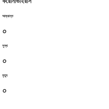
করোনাভাইরাস
আক্রান্ত
০
সুস্থ
০
মৃত্যু
০
জেলা সমূহের তথ্য