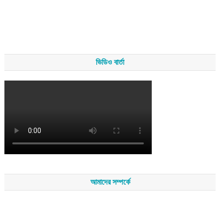
ভিডিও বার্তা
আমাদের সম্পর্কে
সম্পাদকমন্ডলীর সভাপতি - শেখ মহব্বত
সম্পাদক - এ এইচ এম ফিরুজ আলী