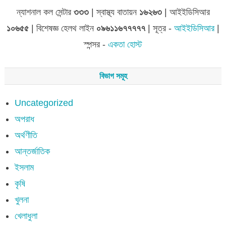
ন্যাশনাল কল সেন্টার
৩৩৩
| স্বাস্থ্য বাতায়ন
১৬২৬৩
| আইইডিসিআর
১০৬৫৫
| বিশেষজ্ঞ হেলথ লাইন
০৯৬১১৬৭৭৭৭৭
| সূত্র -
আইইডিসিআর
|
স্পন্সর -
একতা হোস্ট
বিভাগ সমূহ
Uncategorized
অপরাধ
অর্থণীতি
আন্তর্জাতিক
ইসলাম
কৃষি
খুলনা
খেলাধুলা