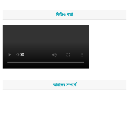
ভিডিও বার্তা
আমাদের সম্পর্কে
সম্পাদকমন্ডলীর সভাপতি - শেখ মহব্বত
সম্পাদক - এ এইচ এম ফিরুজ আলী
বার্তা সম্পাদক - আব্দুস সালাম
সম্পাদকীয় ও বার্তা কার্যালয় - হাজী আব্দুল গণি প্লাজা(নিচ তলা),রামপাশা রোড
নতুন বাজার, বিশ্বনাথ-৩১৩০,সিলেট।