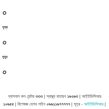
০
সুস্থ
০
মৃত্যু
০
জেলা সমূহের তথ্য
ন্যাশনাল কল সেন্টার
৩৩৩
| স্বাস্থ্য বাতায়ন
১৬২৬৩
| আইইডিসিআর
১০৬৫৫
| বিশেষজ্ঞ হেলথ লাইন
০৯৬১১৬৭৭৭৭৭
| সূত্র -
আইইডিসিআর
|