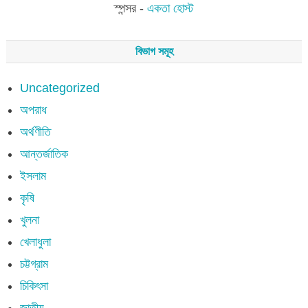
স্পন্সর -
একতা হোস্ট
বিভাগ সমূহ
Uncategorized
অপরাধ
অর্থণীতি
আন্তর্জাতিক
ইসলাম
কৃষি
খুলনা
খেলাধুলা
চট্টগ্রাম
চিকিৎসা
জাতীয়