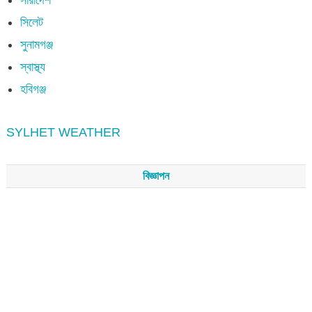
সিলেট
সুনামগঞ্জ
স্বাস্থ্য
হবিগঞ্জ
SYLHET WEATHER
বিজ্ঞাপন