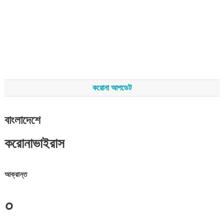
করোনা আপডেট
বাংলাদেশে
করোনাভাইরাস
আক্রান্ত
০