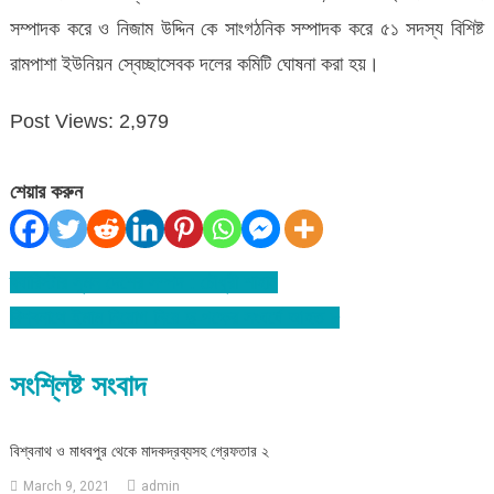
সম্পাদক করে ও নিজাম উদ্দিন কে সাংগঠনিক সম্পাদক করে ৫১ সদস্য বিশিষ্ট
রামপাশা ইউনিয়ন স্বেচ্ছাসেবক দলের কমিটি ঘোষনা করা হয়।
Post Views:
2,979
শেয়ার করুন
ব্যারিস্টার সুমন দেশের সম্পদ : চৌধুরী শাহান
Post
বিশ্বনাথে ইমাম নিয়োগ নিয়ে দু-পক্ষের সংঘর্ষে আহত ৮
navigation
সংশ্লিষ্ট সংবাদ
বিশ্বনাথ ও মাধবপুর থেকে মাদকদ্রব্যসহ গ্রেফতার ২
March 9, 2021
admin