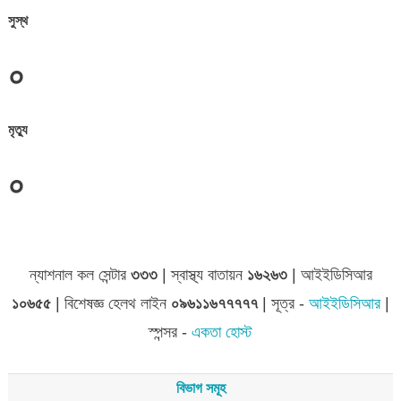
সুস্থ
০
মৃত্যু
০
জেলা সমূহের তথ্য
ন্যাশনাল কল সেন্টার
৩৩৩
| স্বাস্থ্য বাতায়ন
১৬২৬৩
| আইইডিসিআর
১০৬৫৫
| বিশেষজ্ঞ হেলথ লাইন
০৯৬১১৬৭৭৭৭৭
| সূত্র -
আইইডিসিআর
|
স্পন্সর -
একতা হোস্ট
বিভাগ সমূহ