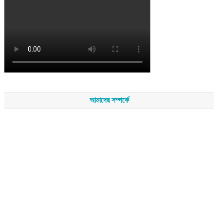
আমাদের সম্পর্কে
সম্পাদকমন্ডলীর সভাপতি - শেখ মহব্বত
সম্পাদক - এ এইচ এম ফিরুজ আলী
বার্তা সম্পাদক - আব্দুস সালাম
সম্পাদকীয় ও বার্তা কার্যালয় - হাজী আব্দুল গণি প্লাজা(নিচ তলা),রামপাশা রোড
নতুন বাজার, বিশ্বনাথ-৩১৩০,সিলেট।
মোবাইল : +৮৮০১৭১১৪৭৩১৫৫ (সম্পাদক) , +৮৮০১৭১১০৬৭১৯২ (বার্তা
সম্পাদক)