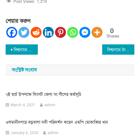
Post Views:
1,274
শেয়ার করুন
0
Shares
Post
বিশ্বনাথে প্রতিপক্ষকে ফাঁসাতে টেইলারিং দোকানে গাঁজা
বিশ্বনাথে নৈশপ্রহরী খুনের মামলায় একজনের ফাঁসি : ৩ জন খারাস
navigation
সংশ্লিষ্ট সংবাদ
৭ই মার্চ উপলক্ষে সিলেট জেলা আ.লীগের কর্মসূচি
March 4, 2021
admin
ওসমানীনগরে বড়ভাগা নদী পরিদর্শন করেন এমপি মোকাব্বির খান
January 6, 2020
admin