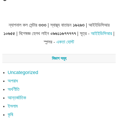
জেলা সমূহের তথ্য
ন্যাশনাল কল সেন্টার
৩৩৩
| স্বাস্থ্য বাতায়ন
১৬২৬৩
| আইইডিসিআর
১০৬৫৫
| বিশেষজ্ঞ হেলথ লাইন
০৯৬১১৬৭৭৭৭৭
| সূত্র -
আইইডিসিআর
|
স্পন্সর -
একতা হোস্ট
বিভাগ সমূহ
Uncategorized
অপরাধ
অর্থণীতি
আন্তর্জাতিক
ইসলাম
কৃষি