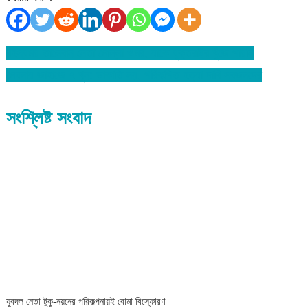
রহস্যময় তালেবান নেতা মোল্লা ওমর, যাকে যুক্তরাষ্ট্র খুঁজে পায়নি
Post
মেঘনায় জাহাজে ৭ খুন: ডাকাতি নয়, পরিকল্পিত হত্যা দাবি স্বজনদের
navigation
সংশ্লিষ্ট সংবাদ
যুবদল নেতা টুকু-নয়নের পরিকল্পনায়ই বোমা বিস্ফোরণ