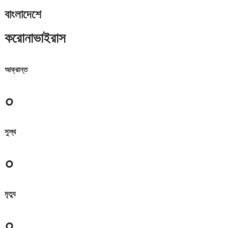
বাংলাদেশে
করোনাভাইরাস
আক্রান্ত
০
সুস্থ
০
মৃত্যু
০