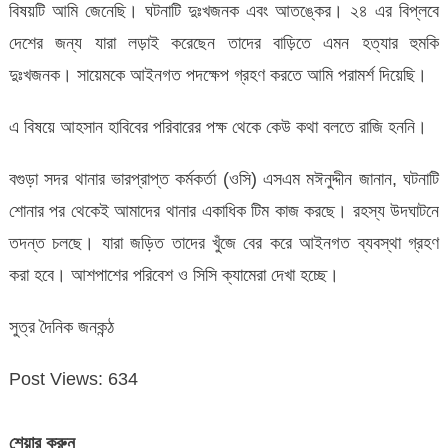
বিষয়টি আমি জেনেছি। ঘটনাটি দুঃখজনক এবং আতঙ্কের। ২৪ এর বিপ্লবে
দেশের জন্য যারা লড়াই করেছেন তাদের বাড়িতে এমন হত্যার হুমকি
দুঃখজনক। সায়েমকে আইনগত পদক্ষেপ গ্রহণ করতে আমি পরামর্শ দিয়েছি।
এ বিষয়ে আহসান হাবিবের পরিবারের পক্ষ থেকে কেউ কথা বলতে রাজি হননি।
বগুড়া সদর থানার ভারপ্রাপ্ত কর্মকর্তা (ওসি) এসএম মঈনুদ্দীন জানান, ঘটনাটি
শোনার পর থেকেই আমাদের থানার একাধিক টিম কাজ করছে। রহস্য উদঘাটনে
তদন্ত চলছে। যারা জড়িত তাদের খুঁজে বের করে আইনগত ব্যবস্থা গ্রহণ
করা হবে। আশপাশের পরিবেশ ও সিসি ক্যামেরা দেখা হচ্ছে।
সুত্র দৈনিক জনকন্ঠ
Post Views:
634
শেয়ার করুন