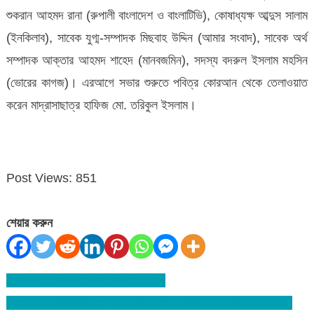
শুকরান আহমদ রানা (রুপালী বাংলাদেশ ও বাংলাটিভি), কোষাধ্যক্ষ আব্দুস সালাম
(ইনকিলাব), সাবেক যুগ্ম-সম্পাদক মিছবাহ উদ্দিন (আমার সংবাদ), সাবেক অর্থ
সম্পাদক আক্তার আহমদ শাহেদ (মানবজমিন), সদস্য বদরুল ইসলাম মহসিন
(ভোরের কাগজ)। এরআগে সভার শুরুতে পবিত্র কোরআন থেকে তেলাওয়াত
করেন মাদ্রাসাছাত্র হাফিজ মো. তরিকুল ইসলাম।
Post Views:
851
শেয়ার করুন
ইসি কর্মকর্তাদের সম্পদের হিসাব দিতে হবে
Post
যুক্তরাজ্য কমিউনিটি নেতা আলহাজ আনছার উদ্দিন’র সাথে বিশ্বনাথ মডেল