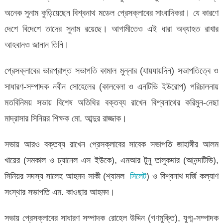
অনেক সুনাম কুড়িয়েছেন বিশ্বনাথ মডেল প্রেসক্লাবের সাংবাদিকরা। যে কারণে
দেশে বিদেশে তাদের সুনাম রয়েছে। আগামীতেও এই ধারা অব্যাহত রাখার
আহবানও জানান তিনি।
প্রেসক্লাবের ভারপ্রাপ্ত সভাপতি কামাল মুন্নার (যায়যায়দিন) সভাপতিত্বে ও
সাধারণ-সম্পাদক নবীন সোহেলের (কালবেলা ও এনটিভি ইউরোপ) পরিচালনায়
মতবিনিময় সভায় বিশেষ অতিথির বক্তব্য রাখেন বিশ্বনাথের করিমুন-নেছা
মাদ্রাসার সিনিয়র শিক্ষক মো. আব্দুর রাজ্জাক।
সভায় আরও বক্তব্য রাখেন প্রেসক্লাবের সাবেক সভাপতি জাহাঙ্গীর আলম
খায়ের (সমকাল ও চ্যানেল এস ইউকে), এমআর টুনু তালুকদার (আনন্দটিভি),
সিনিয়র সদস্য সালেহ আহমদ সাকী (শ্যামল
সিলেট
) ও বিশ্বনাথ দর্জি কল্যাণ
সংস্থার সভাপতি এম. কাওছার আহমদ।
সভায় প্রেসক্লাবের সাধারণ সম্পাদক রোহেল উদ্দিন (গণমুক্তি), যুগ্ম-সম্পাদক