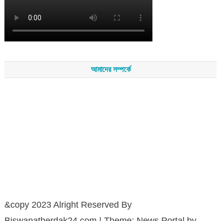
আমাদের সম্পর্কে
সম্পাদকমন্ডলীর সভাপতি - শেখ মহব্বত
সম্পাদক - এ এইচ এম ফিরুজ আলী
বার্তা সম্পাদক - আব্দুস সালাম
সম্পাদকীয় ও বার্তা কার্যালয় - হাজী আব্দুল গণি প্লাজা(নিচ তলা),রামপাশা রোড
নতুন বাজার, বিশ্বনাথ-৩১৩০,সিলেট।
মোবাইল : +৮৮০১৭১১৪৭৩১৫৫ (সম্পাদক) , +৮৮০১৭১১০৬৭১৯২ (বার্তা
সম্পাদক)
&copy 2023 Alright Reserved By
Biswanatherdak24.com
|
Theme: News Portal by