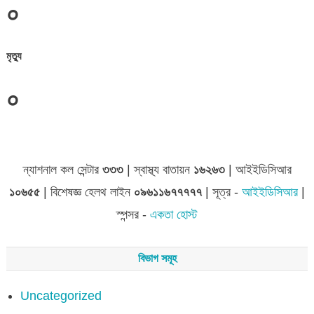
০
মৃত্যু
০
জেলা সমূহের তথ্য
ন্যাশনাল কল সেন্টার
৩৩৩
| স্বাস্থ্য বাতায়ন
১৬২৬৩
| আইইডিসিআর
১০৬৫৫
| বিশেষজ্ঞ হেলথ লাইন
০৯৬১১৬৭৭৭৭৭
| সূত্র -
আইইডিসিআর
|
স্পন্সর -
একতা হোস্ট
বিভাগ সমূহ
Uncategorized