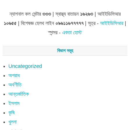
ন্যাশনাল কল সেন্টার
৩৩৩
| স্বাস্থ্য বাতায়ন
১৬২৬৩
| আইইডিসিআর
১০৬৫৫
| বিশেষজ্ঞ হেলথ লাইন
০৯৬১১৬৭৭৭৭৭
| সূত্র -
আইইডিসিআর
|
স্পন্সর -
একতা হোস্ট
বিভাগ সমূহ
Uncategorized
অপরাধ
অর্থণীতি
আন্তর্জাতিক
ইসলাম
কৃষি
খুলনা