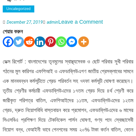
Uncategorized
on
Leave a Comment
December 27, 2019
admin
৩০
শেয়ার করুন
জানুয়ারীর
মধ্যে
দাবী
ডেক্স রিপোর্ট : বাংলাদেশের তৃনমুলের স্বাস্থ্যসেবক ও ছোট পরিবার সুখী পরিবার
মানা
গঠনের মুল কারিগর এফপিআই ও এফডাব্লিউএগণ জাতীয় প্রেসক্লাবের সামনে
না
এক মানববন্ধন কর্মসূচীতে গ্রেড পরিবর্তন সহ ৭দফা কর্মসূচী ঘোষণা করেছেন।
হলে
তৃতীয় শ্রেণীর কর্মচারী এফডাব্লিউএদের ১৭তম গ্রেড দিয়ে ৪র্থ শ্রেণী করে
কঠোর
জারীকৃত পরিপত্র বাতিল, এফপিআইদের ১১তম, এফডাব্লিউএদের ১২তম
আন্দোলন
গ্রেড, দ্রুত নিয়োগবিধি বাস্তবায়ন করে প্রমোশন, এফডাব্লিউএদের ৬ মাসের
সিএসবিএ প্রশিক্ষণ দিয়ে টেকনিকেল পার্সন ঘোষণা, শুণ্য পদে স্বেচ্ছাসেবী
নিয়োগ বন্ধ, বেআইনী ভাবে পেনশনের সময় ২০% টাকা কর্তন বাতিল, বেতন