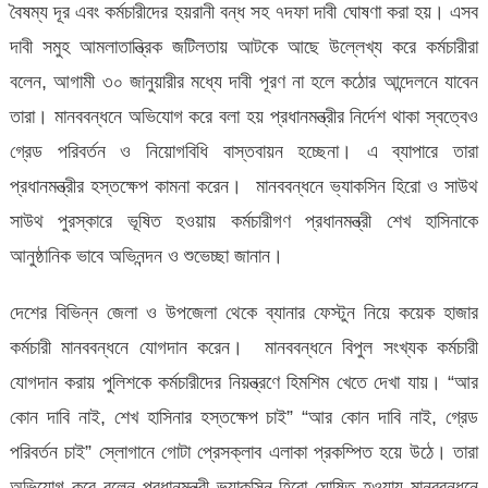
বৈষম্য দূর এবং কর্মচারীদের হয়রানী বন্ধ সহ ৭দফা দাবী ঘোষণা করা হয়। এসব
দাবী সমুহ আমলাতান্ত্রিক জটিলতায় আটকে আছে উল্লেখ্য করে কর্মচারীরা
বলেন, আগামী ৩০ জানুয়ারীর মধ্যে দাবী পূরণ না হলে কঠোর আন্দেলনে যাবেন
তারা। মানববন্ধনে অভিযোগ করে বলা হয় প্রধানমন্ত্রীর নির্দেশ থাকা স্বত্বেও
গ্রেড পরিবর্তন ও নিয়োগবিধি বাস্তবায়ন হচ্ছেনা। এ ব্যাপারে তারা
প্রধানমন্ত্রীর হস্তক্ষেপ কামনা করেন। মানববন্ধনে ভ্যাকসিন হিরো ও সাউথ
সাউথ পুরস্কারে ভূষিত হওয়ায় কর্মচারীগণ প্রধানমন্ত্রী শেখ হাসিনাকে
আনুষ্ঠানিক ভাবে অভিনন্দন ও শুভেচ্ছা জানান।
দেশের বিভিন্ন জেলা ও উপজেলা থেকে ব্যানার ফেস্টুন নিয়ে কয়েক হাজার
কর্মচারী মানববন্ধনে যোগদান করেন। মানববন্ধনে বিপুল সংখ্যক কর্মচারী
যোগদান করায় পুলিশকে কর্মচারীদের নিয়ন্ত্রণে হিমশিম খেতে দেখা যায়। “আর
কোন দাবি নাই, শেখ হাসিনার হস্তক্ষেপ চাই” “আর কোন দাবি নাই, গ্রেড
পরিবর্তন চাই” স্লোগানে গোটা প্রেসক্লাব এলাকা প্রকম্পিত হয়ে উঠে। তারা
অভিযোগ করে বলেন প্রধানমন্ত্রী ভ্যাকসিন হিরো ঘোষিত হওয়ায় মানববন্ধনে