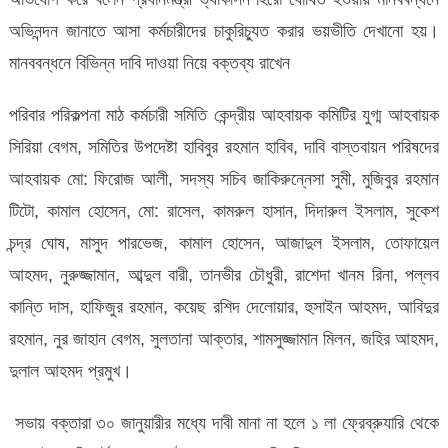
অভিনন্দন জানাতে আসা কর্মচারীদের চাকুরিচ্যুত করার ভয়ভীতি দেখানো হয়।
মানববন্ধনে বিভিন্ন দাবি দাওয়া নিয়ে বক্তব্য রাখেন
পরিবার পরিকল্পনা মাঠ কর্মচারী সমিতি কেন্দ্রীয় আহবায়ক কমিটির যুগ্ম আহবায়ক
সিরিয়া বেগম, সমিতির উপদেষ্টা হাবিবুর রহমান হাবিব, দাবি বাস্তবায়ন পরিষদের
আহবায়ক মো: ফিরোজ আলী, সদস্য সচিব জাকিরুন্নেসা সুমী, মুজিবুর রহমান
টিটো, কামাল হোসেন, মো: রাসেল, কামরুল হাসান, দিদারুল ইসলাম, সুকেশ
চন্দ্র ঘোষ, মাসুদ পারভেজ, কামাল হোসেন, আজাদুল ইসলাম, তোফায়েল
আহমদ, নুরুজ্জামান, আব্দুল বারী, তানভীর চৌধুরী, রাশেদা খানম রিনা, পল্লব
কান্তি দাস, হাফিজুর রহমান, কয়েছ রশিদ দেলোয়ার, হুসাইন আহমদ, আবিদুর
রহমান, নুর জাহান বেগম, সুলতানা আক্তার, শামসুজ্জামান মিলন, জহির আহমদ,
দুলাল আহমদ প্রমুখ।
সভায় বক্তারা ৩০ জানুয়ারীর মধ্যে দাবী মানা না হলে ১ লা ফ্রেব্রুযারি থেকে