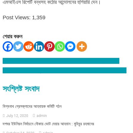
এমআইএস রিপোর্ট বন্ধসহ কঠোর আন্দোলনের হুশিয়ারি দেন।
Post Views:
1,359
শেয়ার করুন
বিশ্বনাথ পৌর প্রশাসককে গ্রামডাক্তার ঐক্য কল্যাণ সোসাইটি শুভেচ্ছা
Post
বিশ্বনাথবাসির স্বপ্ন পূরনে নির্মিত হচ্ছে ‘দি ওয়ান পাউন্ড জেনারেল হসপিটাল’
navigation
সংশ্লিষ্ট সংবাদ
বিশ্বনাথ প্রেসক্লাবের আহবায়ক কমিটি গঠন
July 12, 2020
admin
দশঘর ইউনিয়ন নির্বাচনে নৌকায় ভোট দেয়ার আহবান : মুহিবুর রহমানের