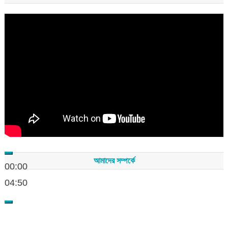
Video
Player
আমাদের সম্পর্কে
00:00
04:50
সম্পাদকমন্ডলীর সভাপতি - শেখ মহব্বত
সম্পাদক - এ এইচ এম ফিরুজ আলী
বার্তা সম্পাদক - আব্দুস সালাম
সম্পাদকীয় ও বার্তা কার্যালয় - হাজী আব্দুল গণি প্লাজা(নিচ তলা),রামপাশা রোড