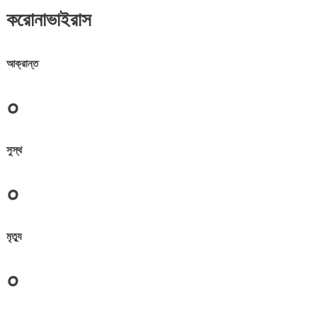
করোনাভাইরাস
আক্রান্ত
০
সুস্থ
০
মৃত্যু
০