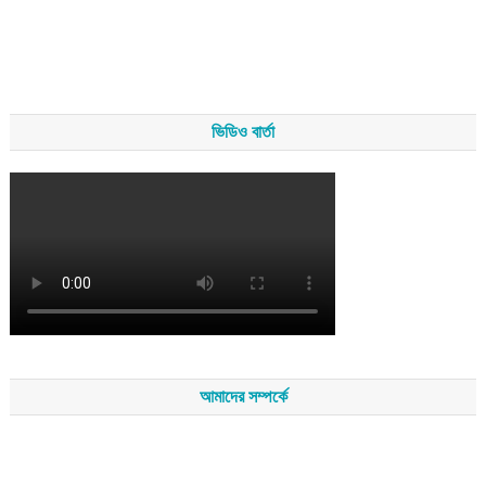
ভিডিও বার্তা
আমাদের সম্পর্কে
সম্পাদকমন্ডলীর সভাপতি - শেখ মহব্বত
সম্পাদক - এ এইচ এম ফিরুজ আলী