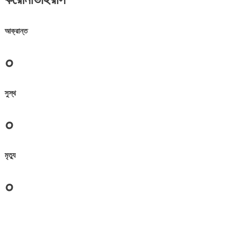
আক্রান্ত
০
সুস্থ
০
মৃত্যু
০
জেলা সমূহের তথ্য