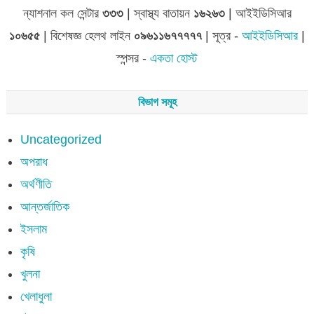
ন্যাশনাল কল সেন্টার
৩৩৩
| স্বাস্থ্য বাতায়ন
১৬২৬৩
| আইইডিসিআর
১০৬৫৫
| বিশেষজ্ঞ হেলথ লাইন
০৯৬১১৬৭৭৭৭৭
| সূত্র -
আইইডিসিআর
|
স্পন্সর -
একতা হোস্ট
বিভাগ সমূহ
Uncategorized
অপরাধ
অর্থণীতি
আন্তর্জাতিক
ইসলাম
কৃষি
খুলনা
খেলাধুলা