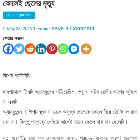
কোলেই ছেলের মৃত্যু
Uncategorized
on
Leave a Comment
May 28, 2019
admin
হাসপাতাল
শেয়ার করুন
থেকে
অ্যাম্বুলেন্স
না
বিশেষ প্রতিনিধি
দেয়ায়,
মায়ের
হাসপাতালে তিনটি অ্যাম্বুলেন্স দাঁড়িয়েছিল, তবু ও গরীব রোগীর ভাগ্যে জুটলো
কোলেই
না একটি
ছেলের
অ্যাম্বুলেন্স । উপায়ন্তর না দেখে অসুস্থ ছেলেকে কোলে নিয়ে হেঁটেই রওয়ানা
মৃত্যু
দেন মা। কিন্তু গন্তব্যে পৌঁছার আগেই মায়ের কোলে মারা যায় ছেলেটি।
মৃত ছেলেটির বাবা সংবাদমাধ্যমকে বলেন, প্রচণ্ড জ্বরের কারণে ছেলেকে