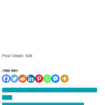
Post Views:
548
শেয়ার করুন
বিশ্বনাথে নৈশ্যপ্রহরী নিয়োগে অনিয়ম: প্রধান শিক্ষকের বিরুদ্ধে সাংবাদিক
Post
সম্মেলন
navigation
নুসরাত হত্যা: সিরাজসহ ১৬ জনের মৃত‌্যুদন্ড চেয়ে চার্জশিট দাখিল