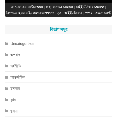
ন্যাশনাল কল সেন্টার
৩৩৩
| স্বাস্থ্য বাতায়ন
১৬২৬৩
| আইইডিসিআর
১০৬৫৫
|
বিশেষজ্ঞ হেলথ লাইন
০৯৬১১৬৭৭৭৭৭
| সূত্র -
আইইডিসিআর
| স্পন্সর -
একতা হোস্ট
বিভাগ সমূহ
Uncategorized
অপরাধ
অর্থণীতি
আন্তর্জাতিক
ইসলাম
কৃষি
খুলনা