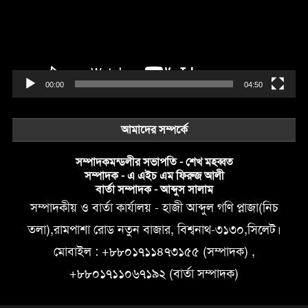
00:00
04:50
আমাদের সম্পর্কে
সম্পাদকমন্ডলীর সভাপতি - শেখ মহব্বত
সম্পাদক - এ এইচ এম ফিরুজ আলী
বার্তা সম্পাদক - আব্দুস সালাম
সম্পাদকীয় ও বার্তা কার্যালয় - হাজী আব্দুল গণি প্লাজা(নিচ
তলা),রামপাশা রোড নতুন বাজার, বিশ্বনাথ-৩১৩০,সিলেট।
মোবাইল : +৮৮০১৭১১৪৭৩১৫৫ (সম্পাদক) ,
+৮৮০১৭১১০৬৭১৯২ (বার্তা সম্পাদক)