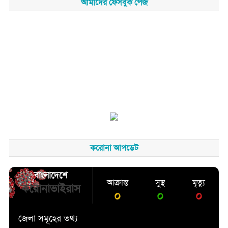
আমাদের ফেসবুক পেজ
করোনা আপডেট
বাংলাদেশে
আক্রান্ত
সুস্থ
মৃত্যু
করোনাভাইরাস
০
০
০
জেলা সমূহের তথ্য