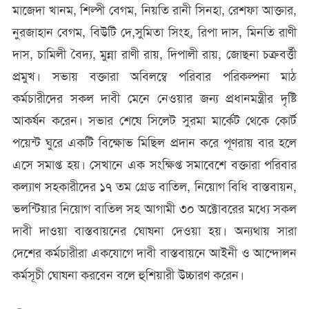
মাজেদা খানম, শিল্পী বেগম, নিয়তি রানী সিনহা, রেশফা আক্তার,
নুরজাহান বেগম, বিউটি দে,সুমিতা সিংহ, রিপা দাস, মিনতি রাণী
দাস, চামিলী বৈদ্য, মুন্না রাণী রায়, দিপালী রায়, জোছনা চক্রবর্ত্তী
প্রমুখ। সভায় বক্তারা অবিলম্বে পরিবার পরিকল্পনা মাঠ
কর্মচারীদের সকল দাবী মেনে নেওয়ার জন্য প্রধানমন্ত্রীর দৃষ্টি
আকর্ষন করেন। সভার শেষে সিলেট সুরমা মার্কেট থেকে কোর্ট
পয়েন্ট ঘুরে একটি বিক্ষোভ মিছিল প্রদান করে পূণরায় বার হলে
এসে সমাপ্ত হয়। সেখানে এক সংক্ষিপ্ত সমাবেশে বক্তারা পরিবার
কল্যাণ সহকারীদের ১৭ তম গ্রেড বাতিল, নিয়োগ বিধি বাস্তবায়ন,
ভলন্টিয়ার নিয়োগ বাতিল সহ আগামী ৩০ অক্টোবরের মধ্যে সকল
দাবী দাওয়া বাস্তবায়নের ঘোষনা দেওয়া হয়। অন্যথায় সারা
দেশের কর্মচারীরা একযোগে দাবী বাস্তবায়নে আইনী ও আন্দোলন
কর্মসূচী ঘোষনা করবেন বলে হুশিয়ারী উচ্চারণ করেন।