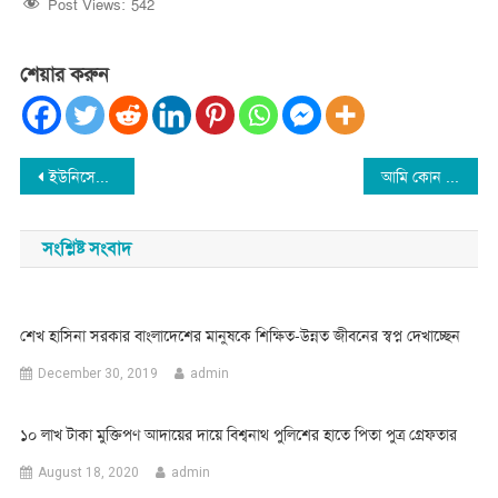
Post Views:
542
শেয়ার করুন
Post
ইউনিসেফের ‘চ্যাম্পিয়ন অব স্কিল ডেভেলপমেন্ট ফর ইয়ুথ’ সন্মাননা পেলেন প্রধানমন্ত্রী
আমি কোন দূর্ণীতি বরদাশত করবনা : বিশ্বনাথের পুরানগাঁও গ্রামে এমপি মোকাব্বির
navigation
সংশ্লিষ্ট সংবাদ
শেখ হাসিনা সরকার বাংলাদেশের মানুষকে শিক্ষিত-উন্নত জীবনের স্বপ্ন দেখাচ্ছেন
December 30, 2019
admin
১০ লাখ টাকা মুক্তিপণ আদায়ের দায়ে বিশ্বনাথ পুলিশের হাতে পিতা পুত্র গ্রেফতার
August 18, 2020
admin