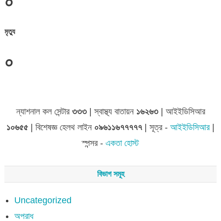
০
মৃত্যু
০
জেলা সমূহের তথ্য
ন্যাশনাল কল সেন্টার
৩৩৩
| স্বাস্থ্য বাতায়ন
১৬২৬৩
| আইইডিসিআর
১০৬৫৫
| বিশেষজ্ঞ হেলথ লাইন
০৯৬১১৬৭৭৭৭৭
| সূত্র -
আইইডিসিআর
|
স্পন্সর -
একতা হোস্ট
বিভাগ সমূহ
Uncategorized
অপরাধ