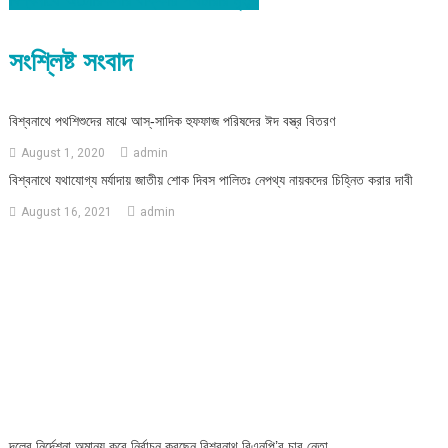
navigation
সংশ্লিষ্ট সংবাদ
বিশ্বনাথে পথশিশুদের মাঝে আস্-সাদিক হুফফাজ পরিষদের ঈদ বস্ত্র বিতরণ
August 1, 2020
admin
বিশ্বনাথে যথাযোগ্য মর্যাদায় জাতীয় শোক দিবস পালিতঃ নেপথ্য নায়কদের চিহ্নিত করার দাবী
August 16, 2021
admin
দলের নির্দেশনা অমান্য করে নির্বাচন করছেন বিশ্বনাথ বিএনপি’র চার নেতা