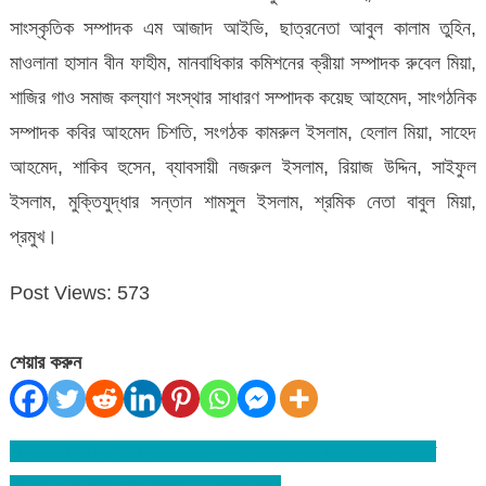
সাংস্কৃতিক সম্পাদক এম আজাদ আইভি, ছাত্রনেতা আবুল কালাম তুহিন,
মাওলানা হাসান বীন ফাহীম, মানবাধিকার কমিশনের ক্রীয়া সম্পাদক রুবেল মিয়া,
শাজির গাও সমাজ কল্যাণ সংস্থার সাধারণ সম্পাদক কয়েছ আহমেদ, সাংগঠনিক
সম্পাদক কবির আহমেদ চিশতি, সংগঠক কামরুল ইসলাম, হেলাল মিয়া, সাহেদ
আহমেদ, শাকিব হুসেন, ব্যাবসায়ী নজরুল ইসলাম, রিয়াজ উদ্দিন, সাইফুল
ইসলাম, মুক্তিযুদ্ধার সন্তান শামসুল ইসলাম, শ্রমিক নেতা বাবুল মিয়া,
প্রমুখ।
Post Views:
573
শেয়ার করুন
অবশেষে বির্তকিত ইউপি চেয়ারম্যান ও বিএনপি নেতা রুহেল জেল হাজতে
Post
বিশ্বনাথে অটোরিকসার ধাক্কায় পথচারীর মৃত্যু