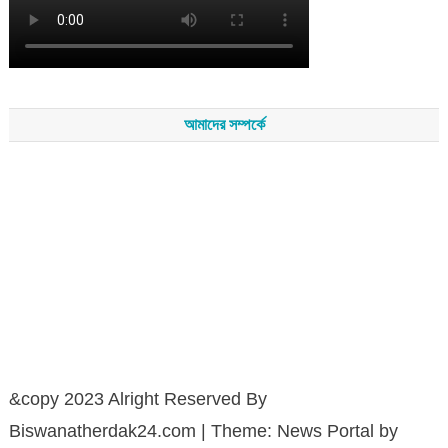
আমাদের সম্পর্কে
সম্পাদকমন্ডলীর সভাপতি - শেখ মহব্বত
সম্পাদক - এ এইচ এম ফিরুজ আলী
বার্তা সম্পাদক - আব্দুস সালাম
সম্পাদকীয় ও বার্তা কার্যালয় - হাজী আব্দুল গণি প্লাজা(নিচ তলা),রামপাশা রোড
নতুন বাজার, বিশ্বনাথ-৩১৩০,সিলেট।
মোবাইল : +৮৮০১৭১১৪৭৩১৫৫ (সম্পাদক) , +৮৮০১৭১১০৬৭১৯২ (বার্তা
সম্পাদক)
&copy 2023 Alright Reserved By
Biswanatherdak24.com
|
Theme: News Portal by