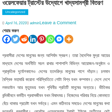
ওয়েলফেয়ার ট্রাস্টের উদ্যোগে খাদ্যসামগ্রী বিতরণ
Uncategorized
on
Leave a Comment
April 16, 2020
admin
সিংগেরকাছ
শেয়ার করুন
এলাকায়
দুস্তদের
মধ্যে
প্রবাসীরা দেশের মানুষের জন্য আশির্বাদ স্বরূপ। তারা বৈদেশিক মুদ্রা আয়ের
পেরেন্টস
মাধ্যমে দেশের অর্থনীতি সচল রাখার পাশাপাশি বিভিন্ন আয়োজন-অনুষ্ঠান ও
ওয়েলফেয়ার
প্রাকৃতিক দূর্যোগকালেও দেশের হতদরিদ্র মানুষের পাশে দাঁড়ান। চলমান
ট্রাস্টের
বৈশ্বিক মহামারি করোনা পরিস্থিতিতে গোটা বিশ্ব যখন কম্পমান। দেশে দেশে
উদ্যোগে
লকডাউন আর মৃত্যুভয় যখন পৃথিবীর প্রতিটি মানুষের অন্তরে। ভীতিকর
খাদ্যসামগ্রী
বন্দিজীবনে কর্মহীন প্রবাসজীবন যখন বিষাদময়। নিজেদের পরিবার নিয়ে কোনমতে
বিতরণ
বেঁচে থাকার প্রচেষ্টা যখন সর্বত্র। এমন কঠিনতর সময়েও দেশের মানুষের কথা
ভুলেননি প্রবাসীরা। পেরেন্টস ওয়েলফেয়ার ট্রাস্ট ইউকে অতীতের সেই