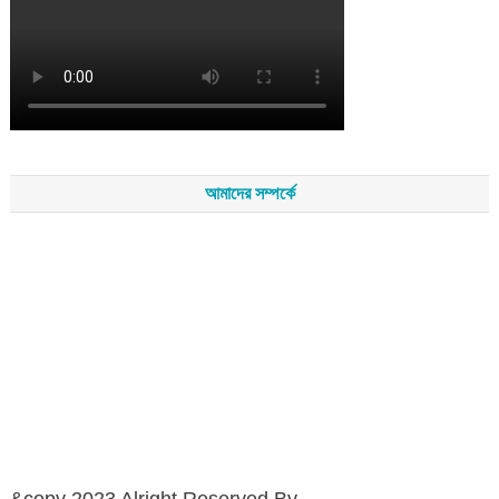
আমাদের সম্পর্কে
সম্পাদকমন্ডলীর সভাপতি - শেখ মহব্বত
সম্পাদক - এ এইচ এম ফিরুজ আলী
বার্তা সম্পাদক - আব্দুস সালাম
সম্পাদকীয় ও বার্তা কার্যালয় - হাজী আব্দুল গণি প্লাজা(নিচ তলা),রামপাশা রোড
নতুন বাজার, বিশ্বনাথ-৩১৩০,সিলেট।
মোবাইল : +৮৮০১৭১১৪৭৩১৫৫ (সম্পাদক) , +৮৮০১৭১১০৬৭১৯২ (বার্তা
সম্পাদক)
&copy 2023 Alright Reserved By