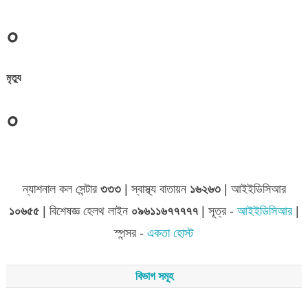
০
মৃত্যু
০
জেলা সমূহের তথ্য
ন্যাশনাল কল সেন্টার
৩৩৩
| স্বাস্থ্য বাতায়ন
১৬২৬৩
| আইইডিসিআর
১০৬৫৫
| বিশেষজ্ঞ হেলথ লাইন
০৯৬১১৬৭৭৭৭৭
| সূত্র -
আইইডিসিআর
|
স্পন্সর -
একতা হোস্ট
বিভাগ সমূহ