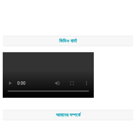
ভিডিও বার্তা
আমাদের সম্পর্কে
সম্পাদকমন্ডলীর সভাপতি - শেখ মহব্বত
সম্পাদক - এ এইচ এম ফিরুজ আলী