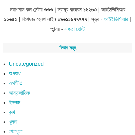
ন্যাশনাল কল সেন্টার
৩৩৩
| স্বাস্থ্য বাতায়ন
১৬২৬৩
| আইইডিসিআর
১০৬৫৫
| বিশেষজ্ঞ হেলথ লাইন
০৯৬১১৬৭৭৭৭৭
| সূত্র -
আইইডিসিআর
|
স্পন্সর -
একতা হোস্ট
বিভাগ সমূহ
Uncategorized
অপরাধ
অর্থণীতি
আন্তর্জাতিক
ইসলাম
কৃষি
খুলনা
খেলাধুলা