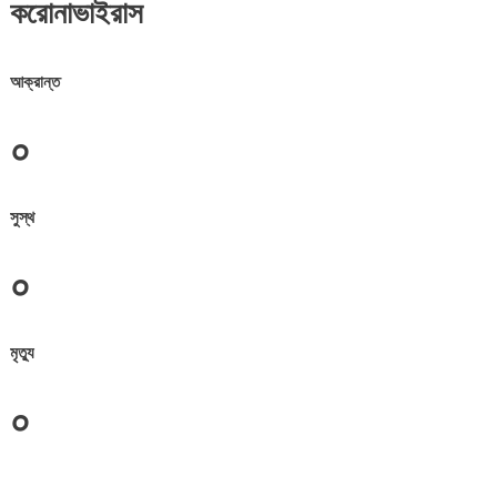
করোনাভাইরাস
আক্রান্ত
০
সুস্থ
০
মৃত্যু
০
জেলা সমূহের তথ্য