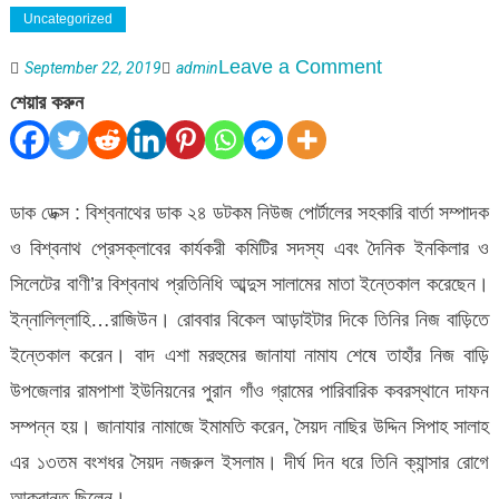
Uncategorized
on
Leave a Comment
September 22, 2019
admin
সাংবাদিক
শেয়ার করুন
আব্দুস
সালামের
মাতার
ডাক ডেক্স : বিশ্বনাথের ডাক ২৪ ডটকম নিউজ পোর্টালের সহকারি বার্তা সম্পাদক
ইন্তেকাল
ও বিশ্বনাথ প্রেসক্লাবের কার্যকরী কমিটির সদস্য এবং দৈনিক ইনকিলার ও
সিলেটের বাণী’র বিশ্বনাথ প্রতিনিধি আব্দুস সালামের মাতা ইন্তেকাল করেছেন।
ইন্নালিল্লাহি…রাজিউন। রোববার বিকেল আড়াইটার দিকে তিনির নিজ বাড়িতে
ইন্তেকাল করেন। বাদ এশা মরহুমের জানাযা নামায শেষে তাহাঁর নিজ বাড়ি
উপজেলার রামপাশা ইউনিয়নের পুরান গাঁও গ্রামের পারিবারিক কবরস্থানে দাফন
সম্পন্ন হয়। জানাযার নামাজে ইমামতি করেন, সৈয়দ নাছির উদ্দিন সিপাহ সালাহ
এর ১৩তম বংশধর সৈয়দ নজরুল ইসলাম। দীর্ঘ দিন ধরে তিনি ক্যান্সার রোগে
আক্রান্ত ছিলেন।