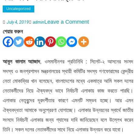
Uncategorized
on
Leave a Comment
July 4, 2019
admin
সকল
শেয়ার করুন
দলের
নেতাকর্মীদের
নিয়ে
আবুল কালাম আাজাদ
, ওসমানীনগর প্রতিনিধি : সিলেট-২ আসনের সংসদ
এলাকার
সদস্য ও জনপ্রশাসন মন্ত্রনালয়ের স্থায়ী কমিটির সদস্য গণফোরামের কেন্দ্রীয়
উন্নয়ন
নেতা মোকাব্বির খান বলেছেন, বাংলাদেশের মধ্যে একমাত্র আমি সকল দলের
করতে
নেতাকর্মীদের নিয়ে ঐক্যবদ্ধ ভাবে নির্বাচনী এলাকায় কাজ করতে পারছি।
চাই
এলাকার নেতৃবৃন্দের দূরদর্শীতার কারণে এমনটি সম্ভব হচ্ছে। আর এমন
-এমপি
ঐক্যবদ্ধতা আমাকে অনুপ্রেরণা যোগাচ্ছে। এলাকার উন্নয়নের স্বার্থে জাতীয়
মোকাব্বির
সংসদে নির্বাচনী এলাকার জন্য গ্যাসের দাবি জানিয়েছেন বলে উল্লেখ করেন
খান
তিনি। সকল দলের নেতাকর্মীদের সাথে নিয়ে এলাকার উন্নয়ন করে যাবো।