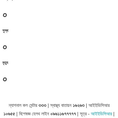
০
সুস্থ
০
মৃত্যু
০
ন্যাশনাল কল সেন্টার
৩৩৩
| স্বাস্থ্য বাতায়ন
১৬২৬৩
| আইইডিসিআর
১০৬৫৫
| বিশেষজ্ঞ হেলথ লাইন
০৯৬১১৬৭৭৭৭৭
| সূত্র -
আইইডিসিআর
|