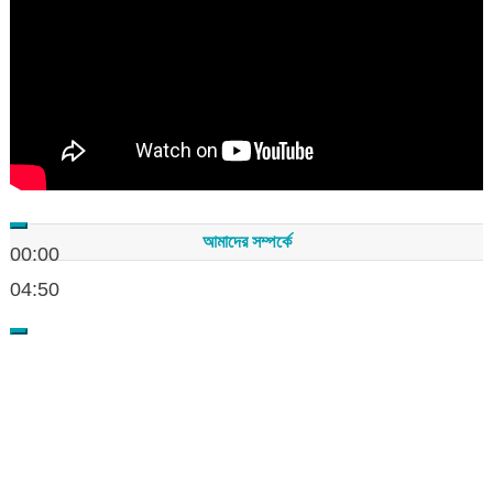
আমাদের সম্পর্কে
00:00
04:50
সম্পাদকমন্ডলীর সভাপতি - শেখ মহব্বত
সম্পাদক - এ এইচ এম ফিরুজ আলী
বার্তা সম্পাদক - আব্দুস সালাম
সম্পাদকীয় ও বার্তা কার্যালয় - হাজী আব্দুল গণি প্লাজা(নিচ তলা),রামপাশা রোড
নতুন বাজার, বিশ্বনাথ-৩১৩০,সিলেট।
মোবাইল : +৮৮০১৭১১৪৭৩১৫৫ (সম্পাদক) , +৮৮০১৭১১০৬৭১৯২ (বার্তা
সম্পাদক)