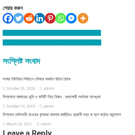
শেয়ার করুন
বিশ্বনাথে প্রেমে রাজি না হওয়ায় স্কুলছাত্রীকে ধর্ষণের চেষ্টা
Post
সেতু নির্মাণে অনিয়ম, প্রকৌশলীর মাথায় কাদা ঢাললেন এমপি
navigation
সংশ্লিষ্ট সংবাদ
দশঘর ইউনিয়ন নির্বাচনে নৌকার সমর্থনে উঠান বৈঠক
October 20, 2020
admin
বিশ্বনাথে মাজারের ভুমি ও কমিটি নিয়ে বিরুধ : রক্তক্ষয়ী সংর্ঘষের আশঙ্কা
October 13, 2019
admin
বিশ্বনাথ চাউলধনী হাওরের কৃষকরা মামলায় জর্জরিতঃ হয়রানী বন্ধ না হলে কঠোর আন্দোলন
March 23, 2021
admin
Leave a Reply