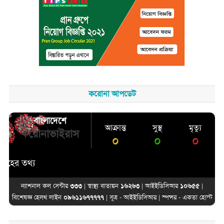
করোনা আপডেট
বাংলাদেশে
আক্রান্ত
সুস্থ
মৃত্যু
করোনাভাইরাস
০
০
০
 তথ্য
ন্যাশনাল কল সেন্টার
৩৩৩
| স্বাস্থ্য বাতায়ন
১৬২৬৩
| আইইডিসিআর
১০৬৫৫
|
বিশেষজ্ঞ হেলথ লাইন
০৯৬১১৬৭৭৭৭৭
| সূত্র -
আইইডিসিআর
| স্পন্সর -
একতা হোস্ট