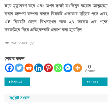
ভয়ে মৃত্যুবরণ করে এবং অপর স্বাক্ষী মখলিসুর রহমান আত্নহত্যা
করার জল্পনা কল্পনা করলে বিষয়টি এলাকায় ছড়িয়ে পড়ে এবং
এই বিষয়টি জেনে বিশ্বনাথের ডাক ২৪ ডটকম এর পক্ষে
সরজমিনে গিয়ে প্রতিবেদনটি প্রকাশ করা হয়েছিল।
Post Views:
551
শেয়ার করুন
0
Shares
Post
বিশ্বনাথে তালামীযের পৌর আহবয়ক কমিটি গঠন
বিশ্বনাথের রায়কেলী ক্রিকেট প্রিমিয়ার লীগ (RPL) ২০১৯-২০ এর পুরস্কার বিতরণ
navigation
সংশ্লিষ্ট সংবাদ