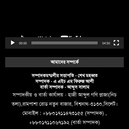
00:00
04:50
আমাদের সম্পর্কে
সম্পাদকমন্ডলীর সভাপতি - শেখ মহব্বত
সম্পাদক - এ এইচ এম ফিরুজ আলী
বার্তা সম্পাদক - আব্দুস সালাম
সম্পাদকীয় ও বার্তা কার্যালয় - হাজী আব্দুল গণি প্লাজা(নিচ
তলা),রামপাশা রোড নতুন বাজার, বিশ্বনাথ-৩১৩০,সিলেট।
মোবাইল : +৮৮০১৭১১৪৭৩১৫৫ (সম্পাদক) ,
+৮৮০১৭১১০৬৭১৯২ (বার্তা সম্পাদক)