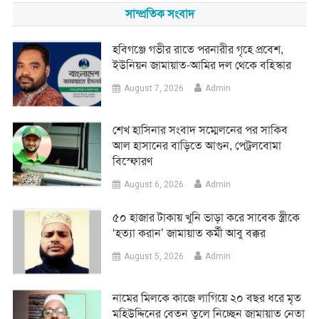
সাম্প্রতিক সংবাদ
হবিগঞ্জে গভীর রাতে পরনারীর গৃহে প্রবেশ,
ইউনিয়ন জামায়াত-আমির দল থেকে বহিস্কার
August 7, 2026
Admin
শেখ হাসিনার সংবাদ সম্মেলনের পর সাকিব
আল হাসানের বাড়িতে আগুন, পেট্রলবোমা
বিস্ফোরণ
August 6, 2026
Admin
৫০ হাজার টাকায় খুনি ভাড়া করে সাবেক স্ত্রীকে
‘হত্যা করান’ জামায়াত কর্মী আবু বক্কর
August 5, 2026
Admin
নামের মিলকে কাজে লাগিয়ে ২০ বছর ধরে মৃত
মহিউদ্দিনের বেতন তুলে নিচ্ছেন জামায়াত নেতা