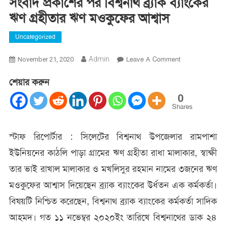
সংবাদ প্রকাশের পর বিশ্বনাথ ব্র্যাক ব্যাংকের
ঋণ গ্রহীতার ঋণ মওকুফের আশ্বাস
Uncategorized
On
Admin
Leave A Comment
November 21, 2020
সংবাদ
শেয়ার করুন
প্রকাশের
পর
0
বিশ্বনাথ
Shares
ব্র্যাক
ব্যাংকের
স্টাফ রিপোর্টার : সিলেটের বিশ্বনাথ উপজেলার রামপাশা
ঋণ
ইউনিয়নের কাঠলি পাড়া গ্রামের ঋণ গ্রহীতা রাধা মালাকার, স্বাক্ষী
গ্রহীতার
ঋণ
তার ভাই রাখাল মালাকার ও মখলিসুর রহমান নামের ৩জনের ঋণ
মওকুফের
মওকুফের আশ্বাস দিয়েছেন ব্র্যাক ব্যাংকের উর্ধতন এক কর্মকর্তা।
আশ্বাস
বিষয়টি নিশ্চিত করেছেন, বিশ্বনাথ ব্র্যাক ব্যাংকের কর্মকর্তা সাদিক
আহমদ। গত ১১ নভেম্বর ২০২০ইং তারিখে বিশ্বনাথের ডাক ২৪