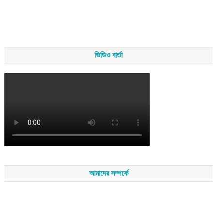
ভিডিও বার্তা
আমাদের সম্পর্কে
সম্পাদকমন্ডলীর সভাপতি - শেখ মহব্বত
সম্পাদক - এ এইচ এম ফিরুজ আলী
বার্তা সম্পাদক - আব্দুস সালাম