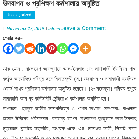
উদযাপন ও প্রশিক্ষণ কর্মশালায় অনুষ্টিত
Uncategorized
on
Leave a Comment
November 27, 2019
admin
লামাকাজি
শেয়ার করুন
ইউনিয়ন
আল-
ইসলাহ’র
ডাক ডেক্স : বাংলাদেশ আনজুমানে আল-ইসলাহ ১নং লামাকাজী ইউনিয়ন শাখা
মিলাদুন্নবী
কর্তৃক আয়োজিত পবিত্র ঈদে মিলাদুন্নবী (স.) উদযাপন ও লামাকাজী ইউনিয়ন
(স.)
ওয়ার্ড শাখার প্রশিক্ষণ কর্মশালায় অনুষ্টিত হয়েছে। (২৩নভেম্বর) শনিবার দুপুরে
উদযাপন
লামাকাজি আন নুর কমিউনিটি সেন্টারে এ কর্মশালায় অনুষ্টিত হয়।
ও
মাওলানা হরমুজ আলীর সভাপতিত্বে ও শাখার সাধারণ সম্পাদক- মাওলানা
প্রশিক্ষণ
জামাল উদ্দিনের পরিচালনায় বক্তব্য রাখেন, বাংলাদেশ আন্জুমানে আল-ইসলাহ
কর্মশালায়
মুহতারাম কেন্দ্রীয় মহাসচিব, অধ্যক্ষ্ একে. এম. মনোওর আলী, সিলেট জেলা
অনুষ্টিত
আল ইসলাহ সভাপতি হযরত মাওলানা আবু জাফর মো. নোমান সাহেব, বিশ্বনাথ