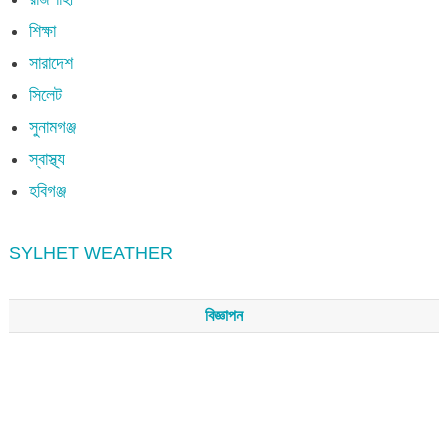
শিক্ষা
সারাদেশ
সিলেট
সুনামগঞ্জ
স্বাস্থ্য
হবিগঞ্জ
SYLHET WEATHER
বিজ্ঞাপন