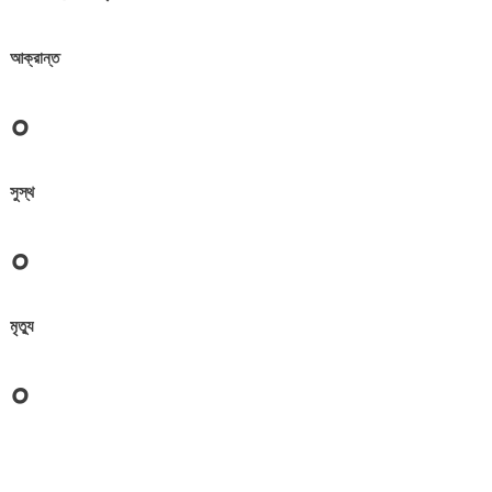
আক্রান্ত
০
সুস্থ
০
মৃত্যু
০
জেলা সমূহের তথ্য