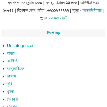
ন্যাশনাল কল সেন্টার
৩৩৩
| স্বাস্থ্য বাতায়ন
১৬২৬৩
| আইইডিসিআর
১০৬৫৫
| বিশেষজ্ঞ হেলথ লাইন
০৯৬১১৬৭৭৭৭৭
| সূত্র -
আইইডিসিআর
|
স্পন্সর -
একতা হোস্ট
বিভাগ সমূহ
Uncategorized
অপরাধ
অর্থণীতি
আন্তর্জাতিক
ইসলাম
কৃষি
খুলনা
খেলাধুলা
চট্টগ্রাম