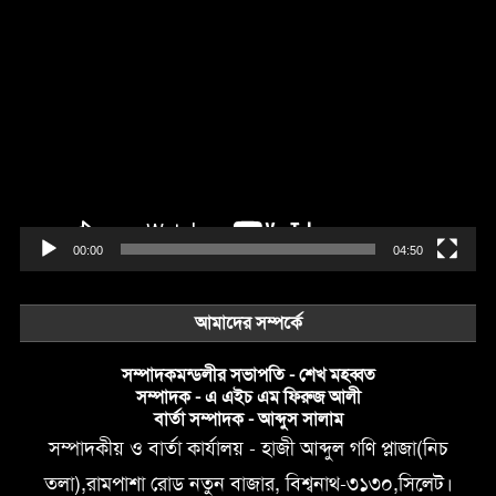
Video
Player
00:00
04:50
আমাদের সম্পর্কে
সম্পাদকমন্ডলীর সভাপতি - শেখ মহব্বত
সম্পাদক - এ এইচ এম ফিরুজ আলী
বার্তা সম্পাদক - আব্দুস সালাম
সম্পাদকীয় ও বার্তা কার্যালয় - হাজী আব্দুল গণি প্লাজা(নিচ
তলা),রামপাশা রোড নতুন বাজার, বিশ্বনাথ-৩১৩০,সিলেট।