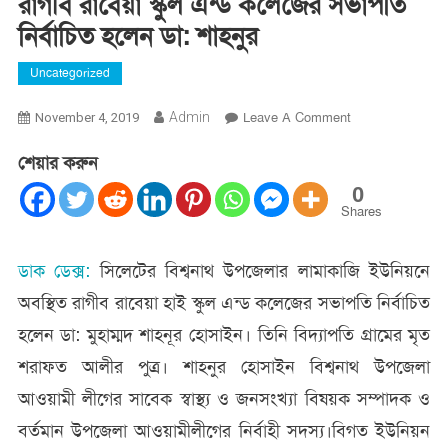
রাগীব রাবেয়া স্কুল এন্ড কলেজের সভাপতি
নির্বাচিত হলেন ডা: শাহনুর
Uncategorized
On
Admin
Leave A Comment
November 4, 2019
রাগীব
শেয়ার করুন
রাবেয়া
স্কুল
0
এন্ড
Shares
কলেজের
সভাপতি
ডাক ডেক্স:
সিলেটের বিশ্বনাথ উপজেলার লামাকাজি ইউনিয়নে
নির্বাচিত
অবস্থিত রাগীব রাবেয়া হাই স্কুল এন্ড কলেজের সভাপতি নির্বাচিত
হলেন
ডা:
হলেন ডা: মুহাম্মদ শাহনূর হোসাইন। তিনি বিদ্যাপতি গ্রামের মৃত
শাহনুর
শরাফত আলীর পুত্র। শাহনুর হোসাইন বিশ্বনাথ উপজেলা
আওয়ামী লীগের সাবেক স্বাস্থ্য ও জনসংখ্যা বিষয়ক সম্পাদক ও
বর্তমান উপজেলা আওয়ামীলীগের নির্বাহী সদস্য।বিগত ইউনিয়ন