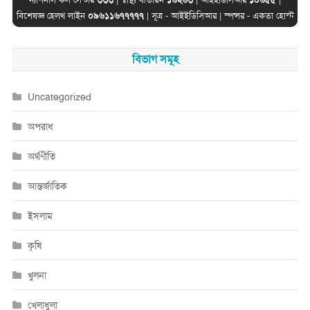
বিশেষজ্ঞ হেলথ লাইন
০৯৬১১৬৭৭৭৭৭
| সূত্র -
আইইডিসিআর
| স্পন্সর -
একতা হোস্ট
বিভাগ সমূহ
Uncategorized
অপরাধ
অর্থণীতি
আন্তর্জাতিক
ইসলাম
কৃষি
খুলনা
খেলাধুলা