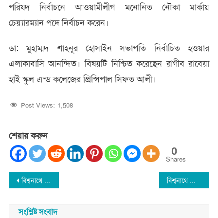
পরিষদ নির্বাচনে আওয়ামীলীগ মনোনিত নৌকা মার্কায়
চেয়্যারম্যান পদে নির্বাচন করেন।
ডা: মুহাম্মদ শাহনূর হোসাইন সভাপতি নির্বাচিত হওয়ার
এলাকাবাসি আনন্দিত। বিষয়টি নিশ্চিত করেছেন রাগীব রাবেয়া
হাই স্কুল এন্ড কলেজের প্রিন্সিপাল সিফত আলী।
Post Views:
1,508
শেয়ার করুন
0
Shares
Post
বিশ্বনাথে মাজারের ভুমি নিয়ে বিরোধ : মাদরাসা সুপারের বিরুদ্ধে চাঁদাবাজির মামলা
বিশ্বনাথে চোরদের হাত থেকে ৪টি গরু উদ্ধার করলেন গ্রামবাসি
navigation
সংশ্লিষ্ট সংবাদ