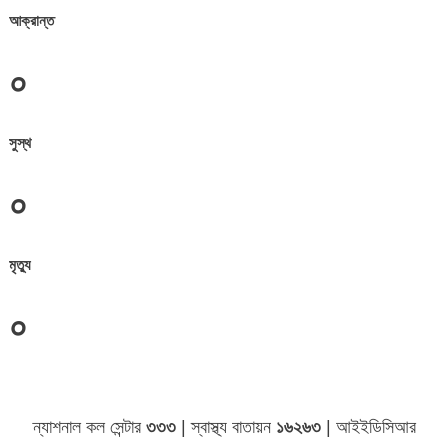
আক্রান্ত
০
সুস্থ
০
মৃত্যু
০
জেলা সমূহের তথ্য
ন্যাশনাল কল সেন্টার
৩৩৩
| স্বাস্থ্য বাতায়ন
১৬২৬৩
| আইইডিসিআর