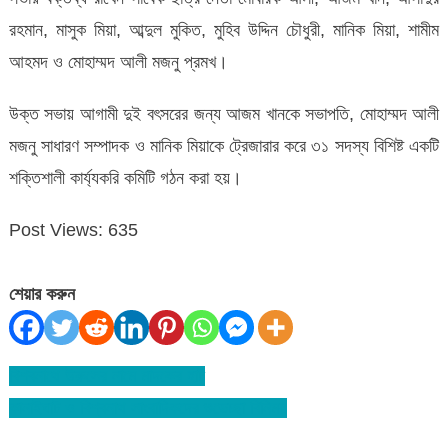
রহমান, মাসুক মিয়া, আব্দুল মুকিত, মুহিব উদ্দিন চৌধুরী, মানিক মিয়া, শামীম
আহমদ ও মোহাম্মদ আলী মজনু প্রমখ।
উক্ত সভায় আগামী দুই বৎসরের জন্য আজম খানকে সভাপতি, মোহাম্মদ আলী
মজনু সাধারণ সম্পাদক ও মানিক মিয়াকে ট্রেজারার করে ৩১ সদস্য বিশিষ্ট একটি
শক্তিশালী কার্য্যকরি কমিটি গঠন করা হয়।
Post Views:
635
শেয়ার করুন
বিশ্বনাথে উরুসের নামে মাদকের হাট
Post
কানাইঘাট ও বিশ্বনাথ সাংবাদিকদের শুভেচ্ছা বিনিময়
navigation