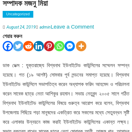
সম্পাদক মজনু মিয়া
Uncategorized
on
Leave a Comment
August 24, 2019
admin
যুক্তরাজ্যে
শেয়ার করুন
ইউনাইটেড
কাউন্সিলে
সভাপতি
ডাক ডেক্স : যুক্তরাজ্যে বিশ্বনাথ ইউনাইটেড কাউন্সিলের সম্মেলন সম্পন্ন
আজম
হয়েছে। গত (১৯ আগষ্ট) সোমবার পূর্ব লন্ডনের সমাপ্ত হয়েছে। বিশ্বনাথ
খান
ইউনাইটেড কাউন্সিলে সভাপতিত্ব করেন অধ্যাপক ফরিদ আহমেদ ও পরিচালনা
সম্পাদক
করেন সাবেক ছাত্র নেতা আশিকুর রহমান। সভায় নেতৃবৃন্দ ২০০৫ সালে গঠিত
মজনু
বিশ্বনাথ ইউনাইটেড কাউন্সিলের বিষয়ে গুরুত্ব আরোপ করে বলেন, বিশ্বনাথ
মিয়া
উপজেলায় পিছিয়ে পড়া মানুষদের একত্রিত করে সকলের মধ্যে সেতুবন্ধন সৃষ্টি
করে এলাকার উন্নয়নে কাজ করাই ইউনাইটেড কাউন্সিলের একান্ত লক্ষ্য।
সভায় বক্তব্য রাখেন সাবেক ছাত্র নেতা মোবারক আলী, আজম খান, আসাদুর