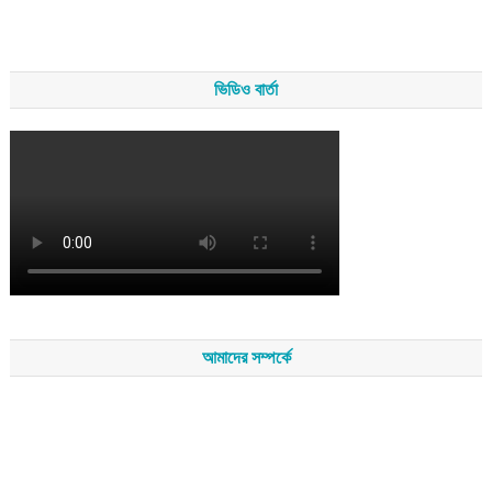
ভিডিও বার্তা
আমাদের সম্পর্কে
সম্পাদকমন্ডলীর সভাপতি - শেখ মহব্বত
সম্পাদক - এ এইচ এম ফিরুজ আলী
বার্তা সম্পাদক - আব্দুস সালাম
সম্পাদকীয় ও বার্তা কার্যালয় - হাজী আব্দুল গণি প্লাজা(নিচ তলা),রামপাশা রোড