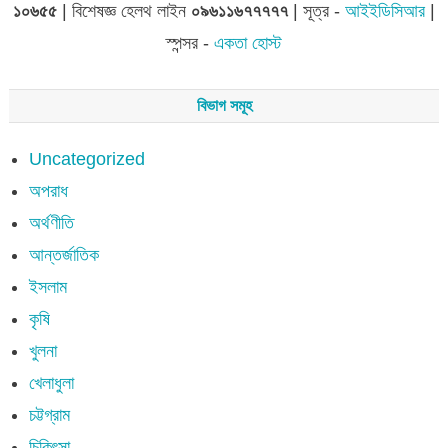
১০৬৫৫
| বিশেষজ্ঞ হেলথ লাইন
০৯৬১১৬৭৭৭৭৭
| সূত্র -
আইইডিসিআর
|
স্পন্সর -
একতা হোস্ট
বিভাগ সমূহ
Uncategorized
অপরাধ
অর্থণীতি
আন্তর্জাতিক
ইসলাম
কৃষি
খুলনা
খেলাধুলা
চট্টগ্রাম
চিকিৎসা