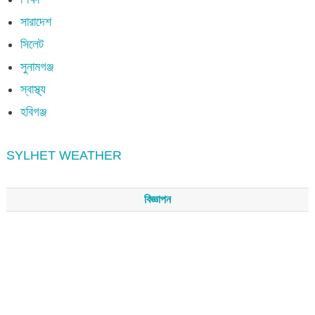
সারাদেশ
সিলেট
সুনামগঞ্জ
স্বাস্থ্য
হবিগঞ্জ
SYLHET WEATHER
বিজ্ঞাপন