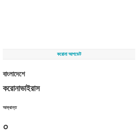
করোনা আপডেট
বাংলাদেশে
করোনাভাইরাস
আক্রান্ত
০