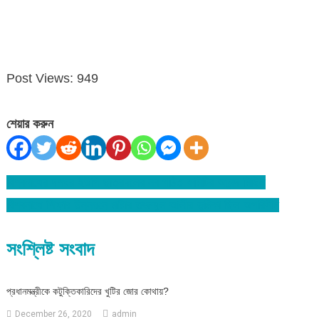
Post Views:
949
শেয়ার করুন
বিশ্বনাথের দশঘর ইউপি ছাত্রদলের নব গঠিত কমিটির আনন্দ মিছিল
Post
বিশ্বনাথে শিক্ষার উন্নয়নে মাষ্টার তজম্মুল আলীর ভূমিকা ছিল অপরিসীম
navigation
সংশ্লিষ্ট সংবাদ
প্রধানমন্ত্রীকে কটুক্তিকারিদের খুটির জোর কোথায়?
December 26, 2020
admin