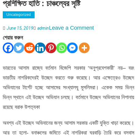
প্রশিক্ষিত হাতি : চাঞ্চল্যের সৃষ্টি
Uncategorized
on
Leave a Comment
June 15, 2019
admin
মসজিদ
শেয়ার করুন
ভাঙতে
রাজি
হলো
ভারতের আসাম রাজ্যে বর্তমান বিজেপি সরকার ‘অনুপ্রবেশকারী’ নয়– বরং
না
ভারতীয় নাগরিকদেরই উচ্ছেদ করতে শুরু করেছে। আর এক্ষেত্রেও উচ্ছেদ
আসামের
অভিযানের টার্গেট হচ্ছে আসামের সংখ্যালঘু মুসলিমরা। একেক সময় ভিন্ন
বনবিভাগের
ভিন্ন স্থানে এই উচ্ছেদ অভিযান চলছে। বর্তমানে উচ্ছেদ অভিযানের নিশানায়
প্রশিক্ষিত
রয়েছে বরাক উপত্যকা
হাতি
অবশ্য এই উচ্ছেদ অভিযানের জন্য আসাম সরকার একটি যুক্তি খাড়া করেছে।
:
আর তা হলো- বনাঞ্চলের জমিতে এই নাগরিকরা ঘরবাড়ি তৈরি করে বসবাস
চাঞ্চল্যের