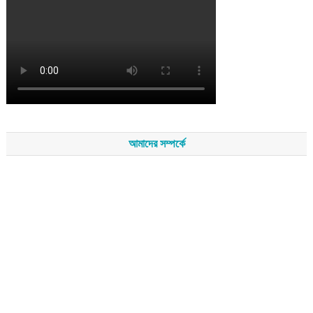
আমাদের সম্পর্কে
সম্পাদকমন্ডলীর সভাপতি - শেখ মহব্বত
সম্পাদক - এ এইচ এম ফিরুজ আলী
বার্তা সম্পাদক - আব্দুস সালাম
সম্পাদকীয় ও বার্তা কার্যালয় - হাজী আব্দুল গণি প্লাজা(নিচ তলা),রামপাশা রোড
নতুন বাজার, বিশ্বনাথ-৩১৩০,সিলেট।
মোবাইল : +৮৮০১৭১১৪৭৩১৫৫ (সম্পাদক) , +৮৮০১৭১১০৬৭১৯২ (বার্তা
সম্পাদক)