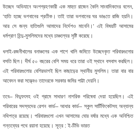
উচ্ছেদ অভিযানে অংশগ্রহণকারী এক মাহুত রাজেন কৈলি সাংবাদিকদের বলেন,
‘হাতি হচ্ছে ভগবানের প্রতীক। তাই তারা ভগবানের ঘর ভাঙতে রাজি হয়নি।
আর সে জন্য হাতিগুলি আমাদের নির্দেশও মানেনি।’ এই বিষয়টি আসামের
ধর্মপ্রাণ হিন্দু-মুসলিমদের মধ্যে চাঞ্চল্যের সৃষ্টি করেছে।
ধলাই-রজনীখালের বনাঞ্চলের এক পাশে খালি জমিতে উচ্ছেদকৃত পরিবারগুলোর
বসতি ছিল। দীর্ঘ ৫০ বছরের বেশি সময় ধরে তারা ওই স্থানে বসবাস করছিল।
এই পরিবারগুলোর বেশিরভাগই ছিল কাছাড়ের স্থানীয় মুসলিম। তারা বার বার
আবেদন করা সত্ত্বেও তাদেরকে সরকার জমির পাট্টা দেয়নি।
তবে– বিদ্যুৎসহ ওই গ্রামে সাধারণ নাগরিক পরিষেবা দেয়া হয়েছিল। এই
পরিবারের সদস্যদের রেশন কার্ড– আধার কার্ড– স্কুল সার্টিফিকেটসহ অন্যান্য
নথিপত্র রয়েছে। পরিবারগুলো এখন আসামের ঘোর বর্ষার মধ্যে এক অনিশ্চিত
গন্তব্যের পথে রয়ানা হয়েছে। সূত্র : ই-টিভি ভারত