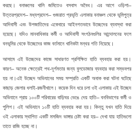
করছে। বনাঞ্চলের খালি জমিতেও বসবাস অবৈধ। এর আগে ওড়িশা–
সৃষ্টি
উত্তরপ্রদেশ– মধ্যপ্রদেশ– গুজরাত প্রভৃতি এলাকার বনাঞ্চল থেকে ভূমিপুত্র
আদিবাসী এবং উপজাতিদের একেবারে আইনগতভাবে উচ্ছেদের ব্যবস্থা করা
হয়েছে। যদিও মানবাধিকার কর্মী ও আদিবাসী সংগঠনগুলির আন্দোলনের ফলে
বনভূমির থেকে উচ্ছেদের কাজ বর্তমানে খানিকটা মন্থর গতি নিয়েছে।
আসামে এই উচ্ছেদের কাজে সাধারণত প্রশিক্ষিত হাতি ব্যবহার করা হয়।
কারণ– অনেক ক্ষেত্রেই পথ-দূর্গমতার জন্য বুলডোজার ব্যবহার করা সম্ভবপর
হয় না।এই উচ্ছেদ অভিযানের সময় সম্প্রতি একটি অবাক করা ঘটনা ঘটেছে
কাছাড় জেলার ধলাই-রজনীখালে। কয়েক দিন ধরে চলা ওই এলাকায় এই উচ্ছেদ
অভিযানে প্রায় ১০০টি পরিবারের বাড়িঘর ভেঙে দেয় হাতি– বনবিভাগের কর্মী ও
পুলিশ। এই অভিযানে ১০টি হাতি ব্যবহার করা হয়। কিন্তু যখন হাতি দিয়ে
ওই এলাকায় স্থাপিত একটি মসজিদ ভাঙ্গার চেষ্টা করা হয়– দেখা যায় হাতিগুলো
তাতে রাজি হচ্ছে না।