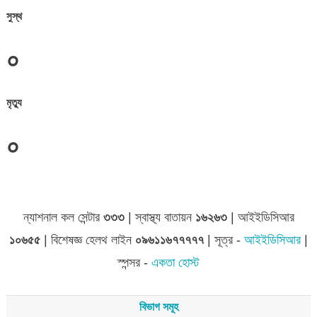
সুস্থ
০
মৃত্যু
০
জেলা সমূহের তথ্য
ন্যাশনাল কল সেন্টার
৩৩৩
| স্বাস্থ্য বাতায়ন
১৬২৬৩
| আইইডিসিআর
১০৬৫৫
| বিশেষজ্ঞ হেলথ লাইন
০৯৬১১৬৭৭৭৭৭
| সূত্র -
আইইডিসিআর
|
স্পন্সর -
একতা হোস্ট
বিভাগ সমূহ