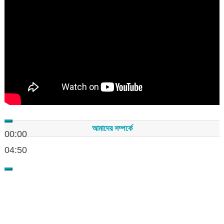
Player
আমাদের সম্পর্কে
00:00
04:50
সম্পাদকমন্ডলীর সভাপতি - শেখ মহব্বত
সম্পাদক - এ এইচ এম ফিরুজ আলী
বার্তা সম্পাদক - আব্দুস সালাম
সম্পাদকীয় ও বার্তা কার্যালয় - হাজী আব্দুল গণি প্লাজা(নিচ তলা),রামপাশা রোড
নতুন বাজার, বিশ্বনাথ-৩১৩০,সিলেট।
মোবাইল : +৮৮০১৭১১৪৭৩১৫৫ (সম্পাদক) , +৮৮০১৭১১০৬৭১৯২ (বার্তা