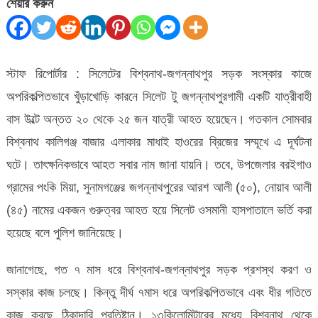
বিশ্বনাথে
শেয়ার করুন
বাস
উল্টে
আহত
স্টাফ রিপোর্টার : সিলেটের বিশ্বনাথ-জগন্নাথপুর সড়ক সংস্কার কাজে
২০
অপরিকল্পিতভাবে খুঁড়াখোড়ি কারনে সিলেট টু জগন্নাথপুরগামী একটি যাত্রীবাহী
জন
বাস উল্টে অন্তত ২০ থেকে ২৫ জন যাত্রী আহত হয়েছেন। গতকাল সোমবার
বিশ্বনাথ কালিগঞ্জ বাজার এলাকার মাধাই হাওরের ব্রিজের সম্মূখে এ দূর্ঘটনা
ঘটে। তাৎক্ষনিকভাবে আহত সবার নাম জানা যায়নি। তবে, উপজেলার বরইগাও
গ্রামের পংকি মিয়া, সুনামগঞ্জের জগন্নাথপুরের আরশ আলী (৫০), নোয়াব আলী
(৪৫) নামের একজন গুরুত্বর আহত হয়ে সিলেট ওসমানী হাসপাতালে ভর্তি করা
হয়েছে বলে পুলিশ জানিয়েছে।
জানাগেছে, গত ৭ মাস ধরে বিশ্বনাথ-জগন্নাথপুর সড়ক প্রশস্থ করণ ও
সস্কার কাজ চলছে। কিন্তু দীর্ঘ ৭মাস ধরে অপরিকল্পিতভাবে এবং ধীর গতিতে
কাজ করছে ঠিকাদারি প্রতিষ্টান। ১৩কিলোমিটারের মধ্যে বিশ্বনাথ থেকে