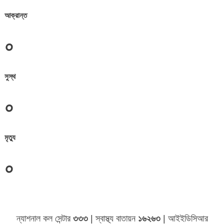
আক্রান্ত
০
সুস্থ
০
মৃত্যু
০
ন্যাশনাল কল সেন্টার
৩৩৩
| স্বাস্থ্য বাতায়ন
১৬২৬৩
| আইইডিসিআর