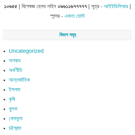
১০৬৫৫
| বিশেষজ্ঞ হেলথ লাইন
০৯৬১১৬৭৭৭৭৭
| সূত্র -
আইইডিসিআর
|
স্পন্সর -
একতা হোস্ট
বিভাগ সমূহ
Uncategorized
অপরাধ
অর্থণীতি
আন্তর্জাতিক
ইসলাম
কৃষি
খুলনা
খেলাধুলা
চট্টগ্রাম