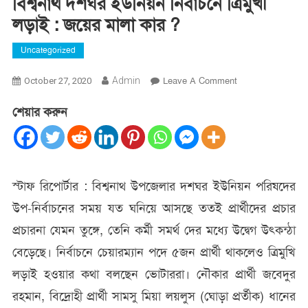
বিশ্বনাথ দশঘর ইউনিয়ন নির্বাচনে ত্রিমুখী
লড়াই : জয়ের মালা কার ?
Uncategorized
On
Admin
Leave A Comment
October 27, 2020
বিশ্বনাথ
শেয়ার করুন
দশঘর
ইউনিয়ন
নির্বাচনে
ত্রিমুখী
লড়াই
স্টাফ রিপোর্টার : বিশ্বনাথ উপজেলার দশঘর ইউনিয়ন পরিষদের
:
উপ-নির্বাচনের সময় যত ঘনিয়ে আসছে ততই প্রার্থীদের প্রচার
জয়ের
মালা
প্রচারনা যেমন তুঙ্গে, তেনি কর্মী সমর্থ দের মধ্যে উদ্বেগ উৎকন্ঠা
কার
বেড়েছে। নির্বাচনে চেয়ারম্যান পদে ৫জন প্রার্থী থাকলেও ত্রিমুখি
?
লড়াই হওয়ার কথা বলছেন ভোটাররা। নৌকার প্রার্থী জবেদুর
রহমান, বিদ্রোহী প্রার্থী সামসু মিয়া লয়লুস (ঘোড়া প্রর্তীক) ধানের