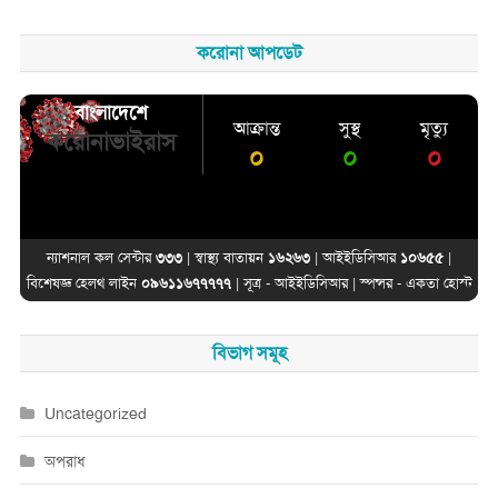
করোনা আপডেট
বাংলাদেশে
আক্রান্ত
সুস্থ
মৃত্যু
করোনাভাইরাস
০
০
০
জেলা সমূহের তথ্য
ন্যাশনাল কল সেন্টার
৩৩৩
| স্বাস্থ্য বাতায়ন
১৬২৬৩
| আইইডিসিআর
১০৬৫৫
|
বিশেষজ্ঞ হেলথ লাইন
০৯৬১১৬৭৭৭৭৭
| সূত্র -
আইইডিসিআর
| স্পন্সর -
একতা হোস্ট
বিভাগ সমূহ
Uncategorized
অপরাধ