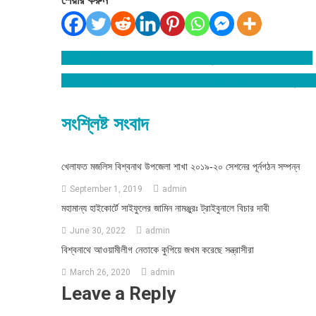
শেয়ার করুন
আওয়ামীলীগের নবগঠিত কমিটিকে সাইফুল ইসলাম রানার অভিনন্দন
Post
বিশ্বনাথ পৌরসভার প্রশাসক বর্ণালী পালকে আওয়ামীলীগের ফুলেল শ
navigation
সংশ্লিষ্ট সংবাদ
খেলাফত মজলিস বিশ্বনাথ উপজেলা শাখা ২০১৯-২০ সেশনের পূর্নগঠন সম্পন্ন
September 1, 2019
admin
মহামান্য হাইকোর্টে সাইফুলের জামিন নামঞ্জুরঃ ট্রাইবুনালে বিচার দাবী
June 30, 2022
admin
বিশ্বনাথে আওয়ামীলীগ নেতাকে কুপিয়ে জখম করেছে সন্ত্রাসীরা
March 26, 2020
admin
Leave a Reply