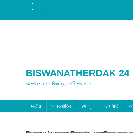
রংপুর
ময়মনসিংহ
BISWANATHERDAK 24
আমরা শোষণের বিরুদ্ধে, শোষিতের পক্ষে …
জাতীয়
আন্তর্জাতিক
খেলাধুলা
রাজনীতি
অ