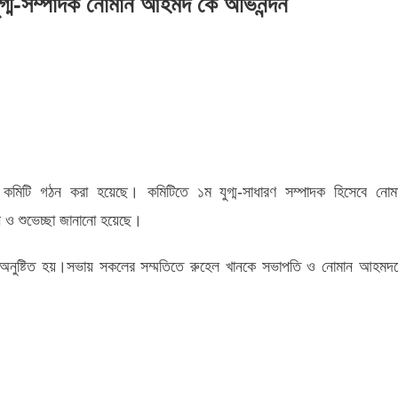
ুগ্ম-সম্পাদক নোমান আহমদ কে অভিনন্দন
নাথ
লা
েট
িয়েশনের
মিটি গঠন করা হয়েছে। কমিটিতে ১ম যুগ্ম-সাধারণ সম্পাদক হিসেবে নোম
দন ও শুভেচ্ছা জানানো হয়েছে।
াদক
অনুষ্টিত হয়।সভায় সকলের সম্মতিতে রুহেল খানকে সভাপতি ও নোমান আহমদ
ন
দ
্দন