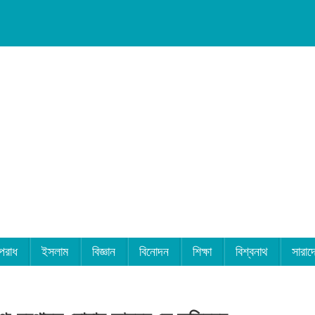
পরাধ
ইসলাম
বিজ্ঞান
বিনোদন
শিক্ষা
বিশ্বনাথ
সারাদ