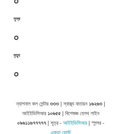
০
সুস্থ
০
মৃত্যু
০
জেলা সমূহের তথ্য
ন্যাশনাল কল সেন্টার
৩৩৩
| স্বাস্থ্য বাতায়ন
১৬২৬৩
|
আইইডিসিআর
১০৬৫৫
| বিশেষজ্ঞ হেলথ লাইন
০৯৬১১৬৭৭৭৭৭
| সূত্র -
আইইডিসিআর
| স্পন্সর -
একতা হোস্ট