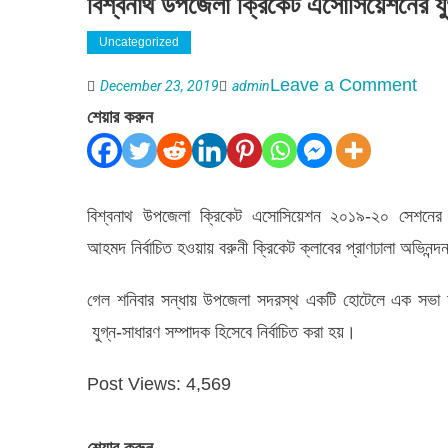
বিশ্বনাথ উপজেলা ক্রিকেট এসোসিয়েশনের য
Uncategorized
on
Leave a Comment
December 23, 2019
admin
বিশ্ব
শেয়ার করুন
উপজে
ক্রিক
এসোস
বিশ্বনাথ উপজেলা ক্রিকেট এসোসিয়েশন ২০১৯-২০ সেশনের ক
যুগ্ম-
আহমদ নির্বাচিত হওয়ায় বরুনী ক্রিকেট ক্লাবের প্রাণঢালা অভিনন্
সম্প
গেল শনিবার সন্ধায় উপজেলা সদরস্থ একটি হোটেলে এক সভা 
নোমা
যুগ্ন-সাধারণ সম্পাদক হিসেবে নির্বাচিত করা হয়।
আহম
কে
Post Views:
4,569
অভিনন