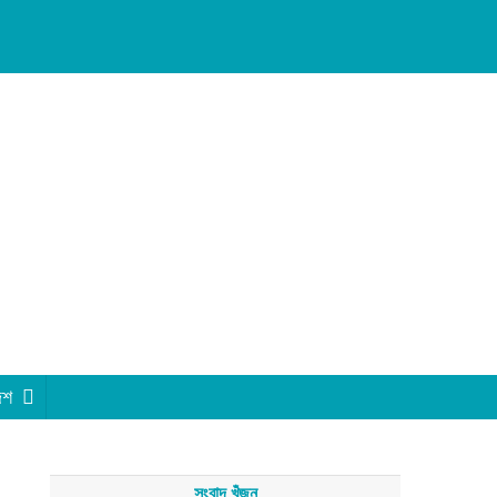
েশ
সংবাদ খুঁজুন