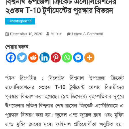
বিশ্বনাথ উপজেলা ক্রিকেট এসোসিয়েশনের
২৩তম T-10 টুর্ণামেন্টের পুরস্কার বিতরন
Uncategorized
On
Admin
Leave A Comment
December 10, 2020
বিশ্বনাথ
শেয়ার করুন
উপজেলা
ক্রিকেট
এসোসিয়েশনের
২৩তম
T-
স্টাফ রিপোর্টার : সিলেটের বিশ্বনাথ উপজেলা ক্রিকেট
10
এসোসিয়েশনের ২৩তম
T-10
টুর্ণামেন্ট খেলায় বিজয়ীদের
টুর্ণামেন্টের
পুরস্কার
পুরস্কার বিতরণ করা হয়েছে। (১০ ডিসেম্বর) বৃহস্পতিবার দুপুরে
বিতরন
উপজেলার দক্ষিণ বিশ্বনাথ শেখ রাসেল ক্রিকেট এস্টেডিয়ামে এ
পুরস্কার বিতরণ করা হয়। জুবেল এন্ড জুয়েল ক্লাব এবং মুহিন
এন্ড মুহিব ক্লাবের মধ্যে ফাইনাল প্রতিযোগীতা অনুষ্টিত হয়।