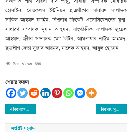
সভাপতি পার্থ সারর্থী দাস পাপ্পু, সাধারণ সম্পাদক মোবারক
হোসাইন, দেওকলস ইউনিয়ন ছাত্রলীগের সাধারণ সম্পাদক
সাকিল আহমদ ফাহিম, বিশ্বনাথ ক্রিকেট এসোসিয়েশনের যুগ্ম-
সাধারণ সম্পাদক নুমান আহমদ, সাংগঠনিক সম্পাদক জুয়েল
আহমদ, ক্রীড়া সম্পাদক মো: লিটন, আমপায়ার নাঈম আহমদ,
ছাত্রলীগ নেতা সুজাদ আহমদ, মালেক আহমদ, আবুল হোসেন।
Post Views:
686
শেয়ার করুন
Post
বিশ্বনাথের মানুষের হাঁসি-কান্নার স্মৃতি বিজড়িত ১০ ডিসেম্বর
বিশ্বনাথ মুক্ত দিবস পালিত
navigation
সংশ্লিষ্ট সংবাদ