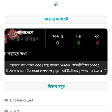
করোনা আপডেট
বাংলাদেশে
আক্রান্ত
সুস্থ
মৃত্যু
করোনাভাইরাস
০
০
০
সমূহের তথ্য
ন্যাশনাল কল সেন্টার
৩৩৩
| স্বাস্থ্য বাতায়ন
১৬২৬৩
| আইইডিসিআর
১০৬৫৫
|
বিশেষজ্ঞ হেলথ লাইন
০৯৬১১৬৭৭৭৭৭
| সূত্র -
আইইডিসিআর
| স্পন্সর -
একতা হোস্ট
বিভাগ সমূহ
Uncategorized
অপরাধ