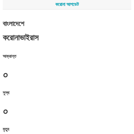
করোনা আপডেট
বাংলাদেশে
করোনাভাইরাস
আক্রান্ত
০
সুস্থ
০
মৃত্যু