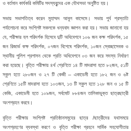
ও বর্তমান কার্যকরি কমিটির সদস্যবৃন্দের এক যৌথসভা অনুষ্টিত হয়।
সভায় সভাপতিত্ব করেন মুহাম্মদ আবুল কাসেমে। সভায় পুর্ব প্রস্ততি
পর্যালোচনা করে সংশ্লিষ্ট সকলকে ধন্যবাদ জ্ঞাপন করা হয়। সভায় জানানো হয়
যে, পরীক্ষার হল পরিদর্শক হিসেবে দুটি অধিবেশনে ১০৬ জন কক্ষ পরিদর্শক, ১৫
জন রিজার্ভ কক্ষ পরিদর্শক, ০৭জন বিশেষে পরিদর্শক, ১০জন স্বেচ্ছাসেবক ও
স্থানীয় পুলিশ প্রশাসন থেকে প্রতি অধিবেশনে ০৩ জন করে সদস্য নির্ধারণ
করা হয়েছে। বৃত্তি পরীক্ষায় ৪র্থ শ্রেণিতে ১৪ টি মাদরাসা হতে ৮২জন, ৫১টি
স্কুল হতে ২৮০জন ও ২৭ টি কেজী – একাডেমী হতে ১৮২ জন ও ৬ষ্ট
শ্রেণিতে ১৫টি মাদরাসা হতে ১০৩জন, ১৩ টি স্কুল হতে ১২৮ জন ও ১৫ টি
কেজি, একাডেমী হতে ১০৯জন, সর্বমোট ৮৮৪জন তালিকাভুক্ত ছাত্রছাত্রী
অংশগ্রহন করবে।
বৃত্তি পরীক্ষায় সংশ্লিষ্ট প্রতিষ্ঠানসমুহের ছাত্র /ছাত্রীদের যথাসময়ে
অংশগ্রহণের ব্যবস্থা করণে ও বৃত্তি পরীক্ষা গ্রহনে সার্বিক সহযোগীতার