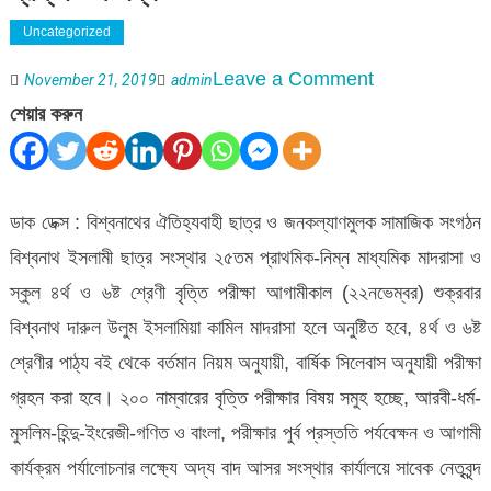
Uncategorized
on
Leave a Comment
November 21, 2019
admin
বিশ্বনাথ
শেয়ার করুন
ইসলামী
ছাত্র
সংস্থার
ডাক ডেক্স : বিশ্বনাথের ঐতিহ্যবাহী ছাত্র ও জনকল্যাণমুলক সামাজিক সংগঠন
২৫তম
বিশ্বনাথ ইসলামী ছাত্র সংস্থার ২৫তম প্রাথমিক-নিম্ন মাধ্যমিক মাদরাসা ও
বৃত্তি
স্কুল ৪র্থ ও ৬ষ্ট শ্রেণী বৃত্তি পরীক্ষা আগামীকাল (২২নভেম্বর) শুক্রবার
পরীক্ষার
বিশ্বনাথ দারুল উলুম ইসলামিয়া কামিল মাদরাসা হলে অনুষ্টিত হবে, ৪র্থ ও ৬ষ্ট
প্রস্ততি
শ্রেণীর পাঠ্য বই থেকে বর্তমান নিয়ম অনুযায়ী, বার্ষিক সিলেবাস অনুযায়ী পরীক্ষা
সম্পন্ন
গ্রহন করা হবে। ২০০ নাম্বারের বৃত্তি পরীক্ষার বিষয় সমুহ হচ্ছে, আরবী-ধর্ম-
মুসলিম-হিন্দু-ইংরেজী-গণিত ও বাংলা, পরীক্ষার পুর্ব প্রস্ততি পর্যবেক্ষন ও আগামী
কার্যক্রম পর্যালোচনার লক্ষ্যে অদ্য বাদ আসর সংস্থার কার্যালয়ে সাবেক নেতৃবৃন্দ