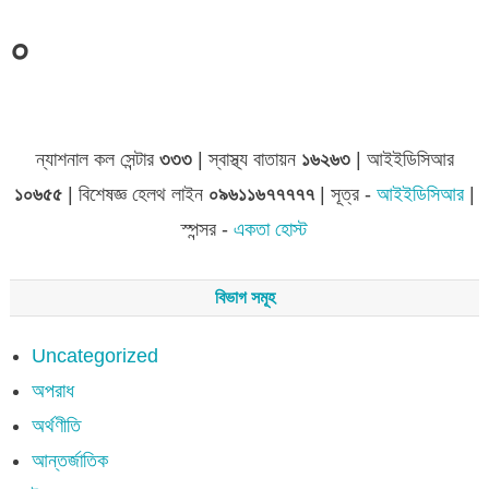
০
ন্যাশনাল কল সেন্টার
৩৩৩
| স্বাস্থ্য বাতায়ন
১৬২৬৩
| আইইডিসিআর
১০৬৫৫
| বিশেষজ্ঞ হেলথ লাইন
০৯৬১১৬৭৭৭৭৭
| সূত্র -
আইইডিসিআর
|
স্পন্সর -
একতা হোস্ট
বিভাগ সমূহ
Uncategorized
অপরাধ
অর্থণীতি
আন্তর্জাতিক