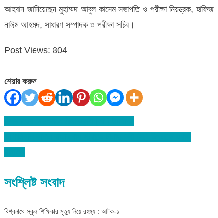
আহবান জানিয়েছেন মুহাম্মদ আবুল কাসেম সভাপতি ও পরীক্ষা নিয়ন্ত্রক, হাফিজ
নাঈম আহমদ, সাধারণ সম্পাদক ও পরীক্ষা সচিব।
Post Views:
804
শেয়ার করুন
বিশ্বনাথের দেওকলসে মীলাদুন্নবী (সা.) উদযাপন
Post
আগামিকাল কামাল বাজার বাস স্ট্যান্ডে মীলাদুন্নবী (স.) উপলক্ষে ওয়াজ
navigation
মাহফিল
সংশ্লিষ্ট সংবাদ
বিশ্বনাথে স্কুল শিক্ষিকার মৃত্যু নিয়ে রহস্য : আটক-১