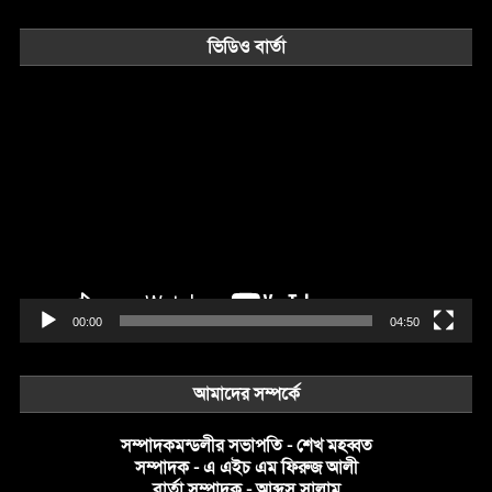
ভিডিও বার্তা
Video
Player
00:00
04:50
আমাদের সম্পর্কে
সম্পাদকমন্ডলীর সভাপতি - শেখ মহব্বত
সম্পাদক - এ এইচ এম ফিরুজ আলী
বার্তা সম্পাদক - আব্দুস সালাম