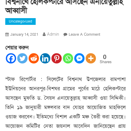
বিশ্বনাথে হেলিকপ্টারে আসছেন এনায়েতুল্লাহ
আব্বাসী
Uncategorized
On
Admin
Leave A Comment
January 14, 2021
বিশ্বনাথে
শেয়ার করুন
হেলিকপ্টারে
আসছেন
0
এনায়েতুল্লাহ
Shares
আব্বাসী
স্টাফ রিপোর্টার : সিলেটের বিশ্বনাথ উপজেলার রামপাশা
ইউনিয়নের আনরপুর-বিশঘর গ্রামের পুর্বের মাঠে হেলিকপ্টারে
আসছেন মুফতি ড. সৈয়দ এনায়েতুল্লাহ আব্বাসী ওয়া সিদ্দিকী।
তিনি ১৯ জানুয়ারী মঙ্গলবার বাদ যোহর আয়োজিত মাহফিলে
ওয়াজ করবেন। ইতিমধ্যে বিশাল একটি মঞ্চ তৈরী করা হয়েছে।
আয়োজন কমিটির নেতা জয়নাল আবেদিন জানিয়েছেন প্রায়