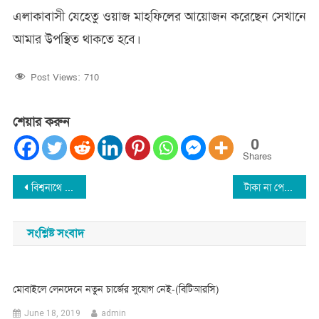
এলাকাবাসী যেহেতু ওয়াজ মাহফিলের আয়োজন করেছেন সেখানে
আমার উপস্থিত থাকতে হবে।
Post Views:
710
শেয়ার করুন
0
Shares
Post
বিশ্বনাথে প্রধানমন্ত্রীকে কটুক্তি এখনও কেউ গ্রেফতার হয়নি
টাকা না পেয়ে বাড়ি ফেরার পথে গাড়ির সীটেই প্রবাসির মুত্যু
navigation
সংশ্লিষ্ট সংবাদ
মোবাইলে লেনদেনে নতুন চার্জের সুযোগ নেই-(বিটিআরসি)
June 18, 2019
admin