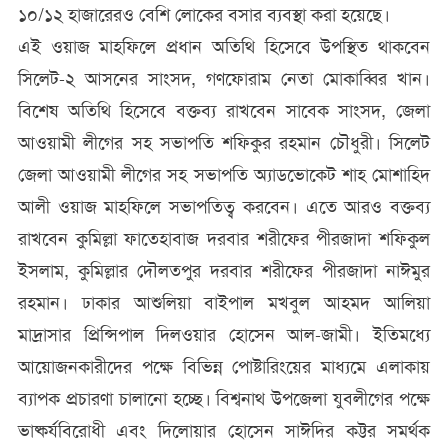
১০/১২ হাজারেরও বেশি লোকের বসার ব্যবস্থা করা হয়েছে।
এই ওয়াজ মাহফিলে প্রধান অতিথি হিসেবে উপস্থিত থাকবেন
সিলেট-২ আসনের সাংসদ, গণফোরাম নেতা মোকাব্বির খান।
বিশেষ অতিথি হিসেবে বক্তব্য রাখবেন সাবেক সাংসদ, জেলা
আওয়ামী লীগের সহ সভাপতি শফিকুর রহমান চৌধুরী। সিলেট
জেলা আওয়ামী লীগের সহ সভাপতি অ্যাডভোকেট শাহ মোশাহিদ
আলী ওয়াজ মাহফিলে সভাপতিত্ব করবেন। এতে আরও বক্তব্য
রাখবেন কুমিল্লা ফাতেহাবাজ দরবার শরীফের পীরজাদা শফিকুল
ইসলাম, কুমিল্লার দৌলতপুর দরবার শরীফের পীরজাদা নাঈমুর
রহমান। ঢাকার আশুলিয়া বাইপাল মখবুল আহমদ আলিয়া
মাদ্রাসার প্রিন্সিপাল দিলওয়ার হোসেন আল-জামী। ইতিমধ্যে
আয়োজনকারীদের পক্ষে বিভিন্ন পোষ্টারিংয়ের মাধ্যমে এলাকায়
ব্যাপক প্রচারণা চালানো হচ্ছে। বিশ্বনাথ উপজেলা যুবলীগের পক্ষে
ভাষ্কর্যবিরোধী এবং দিলোয়ার হোসেন সাঈদির কট্টর সমর্থক