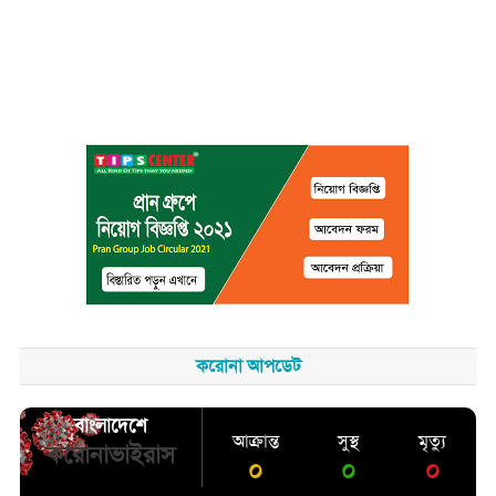
করোনা আপডেট
বাংলাদেশে
আক্রান্ত
সুস্থ
মৃত্যু
করোনাভাইরাস
০
০
০