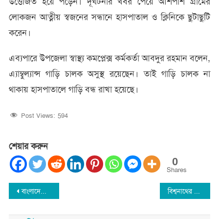
উত্তেজিত হয়ে পড়েন। দূর্ঘটনার খবর পেয়ে আশপাশ গ্রামের
লোকজন আত্নীয় স্বজনের সন্ধানে হাসপাতাল ও ক্লিনিকে ছুটাছুটি
করেন।
এব্যপারে উপজেলা স্বাস্থ্য কমপ্লেক্স কর্মকর্তা আবদুর রহমান বলেন,
এ্যাম্বুল্যান্স গাড়ি চালক অসুস্থ রয়েছেন। তাই গাড়ি চালক না
থাকায় হাসপাতালে গাড়ি বন্ধ রাখা হয়েছে।
Post Views:
594
শেয়ার করুন
0
Shares
Post
বাংলাদেশের সৎ সাহসী প্রধানমন্ত্রী শেখ হাসিনার জন্ম দিন
বিশ্বনাথের পৌর প্রশাসক হতে চান ত্যাগী নেতা নোয়াব আলী
navigation