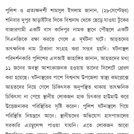
পুলিশ ও প্রত্যক্ষদর্শী শামসুল ইসলাম জানান, (২৮সেপ্টেম্বর)
শনিবার দুপুর আড়াইটার দিকে বিশ্বনাথ থেকে ছেড়ে যাওয়া টুকের
বাজারগামী একটি বাস কাদিপুর নামক স্থানে পৌছলে একটি
সিএনজিকে রক্ষা করতে গেলে এ দূর্ঘটনা ঘটে। আহতদের
তাৎক্ষনিক নাম ঠিকানা সংগ্রহ করা সম্ভব হয়নি। ঘটনাস্থল
পরিদর্শনকারি পুলিশের এসআই জাহাঙ্গির জানান, আহতদের মধ্য্
১১ জনের অবস্থা আশংকাজনক হওয়ায় তাদের সিলেটে প্রেরণ
করা হয়েছে। ঘটনাস্থরের পাশে বিশ্বনাথ উপজেলা স্বাস্থ্য কমপ্লেক্সে
আহতদের নিয়ে গেলে চিকিৎসক অনুপস্থিত থাকায় তাৎক্ষনিক
চিকিৎসা না পেয়ে স্থানীয় লোকজন হাক চিৎকার হাউমাউ করে
উত্তেজনাকর পরিস্থিতির সৃষ্টি করেন। পুলিশ ঘটনাস্থলে গিয়ে
পরিস্থিতি নিয়ন্ত্রনে আনে। স্থানীয়দের অভিযোগ হাসপাতালের
সরকারি এ্যাম্বুলেন্স পাওয়া যায়নি। এতে লোকজন আরো