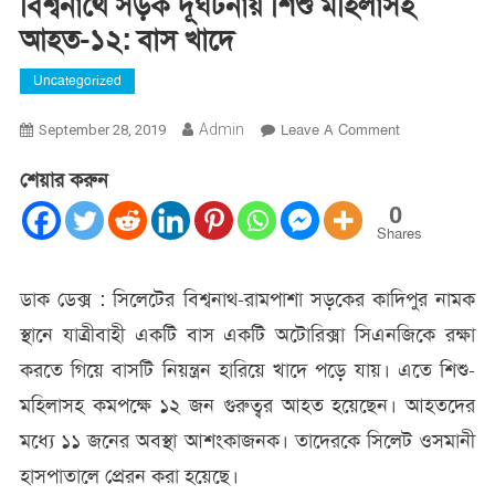
বিশ্বনাথে সড়ক দূর্ঘটনায় শিশু মহিলাসহ
আহত-১২: বাস খাদে
Uncategorized
On
Admin
Leave A Comment
September 28, 2019
বিশ্বনাথে
শেয়ার করুন
সড়ক
দূর্ঘটনায়
0
শিশু
Shares
মহিলাসহ
আহত-১২:
ডাক ডেক্স : সিলেটের বিশ্বনাথ-রামপাশা সড়কের কাদিপুর নামক
বাস
স্থানে যাত্রীবাহী একটি বাস একটি অটোরিক্সা সিএনজিকে রক্ষা
খাদে
করতে গিয়ে বাসটি নিয়ন্ত্রন হারিয়ে খাদে পড়ে যায়। এতে শিশু-
মহিলাসহ কমপক্ষে ১২ জন গুরুত্বর আহত হয়েছেন। আহতদের
মধ্যে ১১ জনের অবস্থা আশংকাজনক। তাদেরকে সিলেট ওসমানী
হাসপাতালে প্রেরন করা হয়েছে।