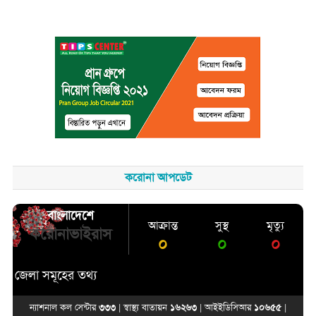
করোনা আপডেট
বাংলাদেশে
আক্রান্ত
সুস্থ
মৃত্যু
করোনাভাইরাস
০
০
০
েলা সমূহের তথ্য
ন্যাশনাল কল সেন্টার
৩৩৩
| স্বাস্থ্য বাতায়ন
১৬২৬৩
| আইইডিসিআর
১০৬৫৫
|