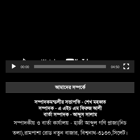
Video
Player
00:00
04:50
আমাদের সম্পর্কে
সম্পাদকমন্ডলীর সভাপতি - শেখ মহব্বত
সম্পাদক - এ এইচ এম ফিরুজ আলী
বার্তা সম্পাদক - আব্দুস সালাম
সম্পাদকীয় ও বার্তা কার্যালয় - হাজী আব্দুল গণি প্লাজা(নিচ
তলা),রামপাশা রোড নতুন বাজার, বিশ্বনাথ-৩১৩০,সিলেট।