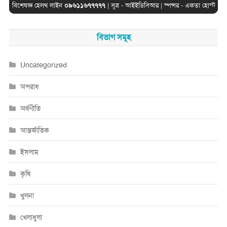
বিশেষজ্ঞ হেলথ লাইন
০৯৬১১৬৭৭৭৭৭
| সূত্র -
আইইডিসিআর
| স্পন্সর -
একতা হোস্ট
বিভাগ সমূহ
Uncategorized
অপরাধ
অর্থণীতি
আন্তর্জাতিক
ইসলাম
কৃষি
খুলনা
খেলাধুলা