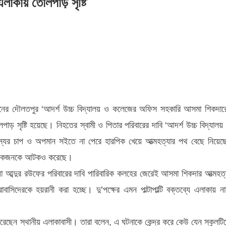
 এলাকায় তোলপাড় সৃষ্টি
িয়নের দৌলতপুর ‘আদর্শ উচ্চ বিদ্যালয় ও কলেজের অফিস সহকারি আসমা শিকদার
তোলপাড় সৃষ্টি হয়েছে। নিহতের স্বামী ও পিতার পরিবারের দাবি ‘আদর্শ উচ্চ বিদ্যালয়
স্যের চাপ ও অপমান সইতে না পেরে হারপিক খেয়ে আত্মহত্যার পথ বেছে নিয়েছ
িশ একজনকে আটকও করেছে।
্ধা আব্দুর রউফের পরিবারের দাবি পারিবারিক কলহের জেরেই আসমা শিকদার আত্মহত্
সিদেরকে হয়রানী করা হচ্ছে। দু’পক্ষের এমন পাল্টাপাল্টি বক্তব্যে এলাকায় না
েছেন স্থানীয় এলাকাবাসী। তারা বলেন, এ ঘটনাকে কেন্দ্র করে কেউ যেন স্কুলটি