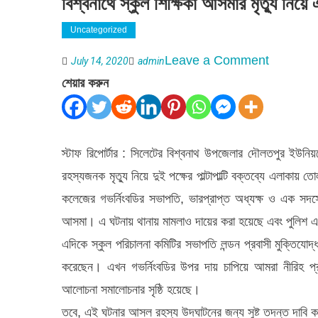
বিশ্বনাথে স্কুল শিক্ষিকা আসমার মৃত্যু নিয়ে
Uncategorized
on
Leave a Comment
July 14, 2020
admin
বিশ্বনাথে
শেয়ার করুন
স্কুল
শিক্ষিকা
আসমার
স্টাফ রিপোর্টার : সিলেটের বিশ্বনাথ উপজেলার দৌলতপুর ইউন
মৃত্যু
রহস্যজনক মৃত্যু নিয়ে দুই পক্ষের পাল্টাপাল্টি বক্তব্যে এলাকায় 
নিয়ে
কলেজের গভর্নিংবডির সভাপতি, ভারপ্রাপ্ত অধ্যক্ষ ও এক সদ
এলাকায়
আসমা। এ ঘটনায় থানায় মামলাও দায়ের করা হয়েছে এবং পুল
তোলপাড়
এদিকে স্কুল পরিচালনা কমিটির সভাপতি লন্ডন প্রবাসী মুক্তিযোদ
সৃষ্টি
করেছেন। এখন গভর্নিংবডির উপর দায় চাপিয়ে আমরা নীরিহ প্রাবা
আলোচনা সমালোচনার সৃষ্ঠি হয়েছে।
তবে, এই ঘটনার আসল রহস্য উদঘাটনের জন্য সুষ্ট তদন্ত দাবি কর