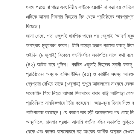
ধবংষ পরতে না পারে এবং নিরীহ কাউকে হয়রানি না করা হয় সেদিক
এদিকে আসমা শিকদার নিহতের দিন থেকে প্রতিষ্ঠনের ভারপ্রাপ্ত অধ
দিয়েছে।
জানা গেছে, গত ৬জুলাই হারপিক পানের পর ৮জুলাই ‘আদর্শ স্
অবস্থায় মৃত্যুবরণ করেন। তিনি বাহাড়া-দুভাগ গ্রামের ফজলু মিয়ার 
ওইদিন (৮ জুলাই) বিকেলে গভর্নিংবডির সভাপতির সাথে কথা বলে ত
(৪২) আটক করে পুলিশ। পরদিন ৯জুলাই নিহতের স্বামী ফজলু মিয়া
প্রতিষ্ঠানের অধ্যক্ষ হাসিম উদ্দিন (৫৫) ও কমিটির সদস্য আ
গ্রেপ্তার দেখিয়ে তাকে (৯জুলাই) দুপুরে আদালতের মাধ্যমে জেল
সরেজমিন গিয়ে নিহত আসমা শিকদারের বাবার বাড়ি আটপাড়া গেলে 
প্রতিনিয়ত মানষিকভাবে টর্চার করেছেন। আয়-ব্যয় হিসাব দিতে ব
গালিগালাজ করেছেন। যে কারণে তার স্ত্রী আত্মহননের পথ বেছে
অন্যদিকে, মামলার প্রধান আসামি গর্ভনিং বডির সভাপতি মুক্তিযোদ
থেকে এবং কলেজ বাস্তবায়নে বড় অংকের আর্থিক অনুদান দেওয়ার প