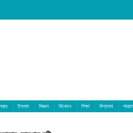
পরাধ
ইসলাম
বিজ্ঞান
বিনোদন
শিক্ষা
বিশ্বনাথ
সারাদ