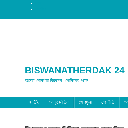
রংপুর
ময়মনসিংহ
BISWANATHERDAK 24
আমরা শোষণের বিরুদ্ধে, শোষিতের পক্ষে …
জাতীয়
আন্তর্জাতিক
খেলাধুলা
রাজনীতি
অ