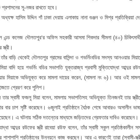
ে প্রশাসনের সু-নজর রাখতে হবে।
্যক্ষ হাসিম উদ্দিন গাঁ ঢাকা দেয়ায় এলাকায় নানা গুঞ্জন ও মিশ্র প্রতিক্রিয়া দে
কুল এন্ড কলেজ দৌলতপুর’র অফিস সহকারী আসমা শিকদার সীমলা (৪০) চিকিৎসাধ
স্ত্রী।
াঁর বাড়ি থেকেই দৌলতপুর গ্রামের বাসিন্দা ও গভর্নিংবডির সদস্য আনওয়ার মিয়া
 বাদি হয়ে গভর্নিং বডির সভাপতি যুক্তরাজ্য প্রবাসী মুক্তিযোদ্ধা আব্দুর রউ
নওয়ার মিয়াকে অভিযুক্ত করে মামলা দায়ের করেন, (মামলা নং ৬)। আর ওই মামল
হাজতে প্রেরণ করে পুলিশ।
তার স্বামী ফজলু মিয়া বলেন, মামলায় সভাপতিসহ অভিযুক্ত তিনজনই তার স্ত্রী
ার বার চাপ সৃষ্টি করেছেন। ৬জুলাই প্রতিষ্ঠানে বৈঠক শেষে আবারও অসালীন ভাষ
 নিয়েছেন। এ ঘটনায় সঠিক দতন্তের মাধ্যমে জড়িতদের গ্রেফতার দাবিও করেছেন।
্ধা আব্দুর রউফের স্ত্রী রাবেয়া রউফ বলেন, তাঁর স্বামী স্কুল প্রতিষ্ঠকালীন স
াশাপাশি প্রতিষ্ঠানের উন্নয়নে কাজ করছেন। আর এ কারণেই তারা (স্বামী-স্ত্র