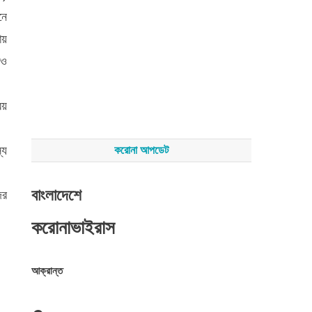
নে
ায়
াও
িয়
্য
করোনা আপডেট
বাংলাদেশে
ের
করোনাভাইরাস
আক্রান্ত