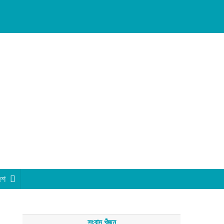
েশ
সংবাদ খুঁজুন