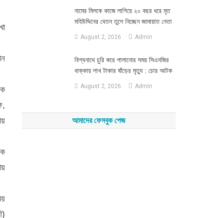
নামের মিলকে কাজে লাগিয়ে ২০ বছর ধরে মৃত
মহিউদ্দিনের বেতন তুলে নিচ্ছেন জামায়াত নেতা
খা
August 2, 2026
Admin
ীন
‎বিশ্বনাথে চুরি করে পালানোর সময় সিএনজির
ধাক্কায় লাখ টাকার ষাঁড়ের মৃত্যু : চোর আটক
August 2, 2026
Admin
কে
ফ,
ায়
আমাদের ফেসবুক পেজ
কে
ায়
ময়
ী)