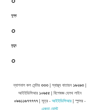
০
সুস্থ
০
মৃত্যু
০
জেলা সমূহের তথ্য
ন্যাশনাল কল সেন্টার
৩৩৩
| স্বাস্থ্য বাতায়ন
১৬২৬৩
|
আইইডিসিআর
১০৬৫৫
| বিশেষজ্ঞ হেলথ লাইন
০৯৬১১৬৭৭৭৭৭
| সূত্র -
আইইডিসিআর
| স্পন্সর -
একতা হোস্ট