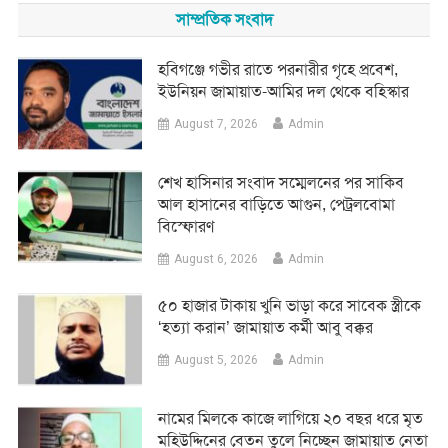
সাম্প্রতিক সংবাদ
হবিগঞ্জে গভীর রাতে পরনারীর গৃহে প্রবেশ,
ইউনিয়ন জামায়াত-আমির দল থেকে বহিস্কার
August 7, 2026
Admin
শেখ হাসিনার সংবাদ সম্মেলনের পর সাকিব
আল হাসানের বাড়িতে আগুন, পেট্রলবোমা
বিস্ফোরণ
August 6, 2026
Admin
৫০ হাজার টাকায় খুনি ভাড়া করে সাবেক স্ত্রীকে
‘হত্যা করান’ জামায়াত কর্মী আবু বক্কর
August 5, 2026
Admin
নামের মিলকে কাজে লাগিয়ে ২০ বছর ধরে মৃত
মহিউদ্দিনের বেতন তুলে নিচ্ছেন জামায়াত নেতা