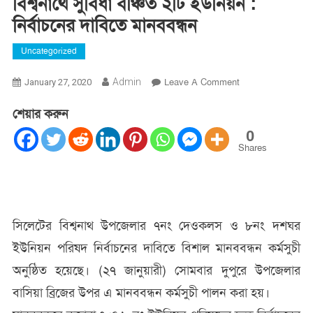
বিশ্বনাথে সুবিধা বঞ্চিত ২টি ইউনিয়ন :
নির্বাচনের দাবিতে মানববন্ধন
Uncategorized
On
Admin
Leave A Comment
January 27, 2020
বিশ্বনাথে
শেয়ার করুন
সুবিধা
বঞ্চিত
0
২টি
Shares
ইউনিয়ন
:
নির্বাচনের
দাবিতে
সিলেটের বিশ্বনাথ উপজেলার ৭নং দেওকলস ও ৮নং দশঘর
মানববন্ধন
ইউনিয়ন পরিষদ নির্বাচনের দাবিতে বিশাল মানববন্ধন কর্মসুচী
অনুষ্ঠিত হয়েছে। (২৭ জানুয়ারী) সোমবার দুপুরে উপজেলার
বাসিয়া ব্রিজের উপর এ মানববন্ধন কর্মসুচী পালন করা হয়।