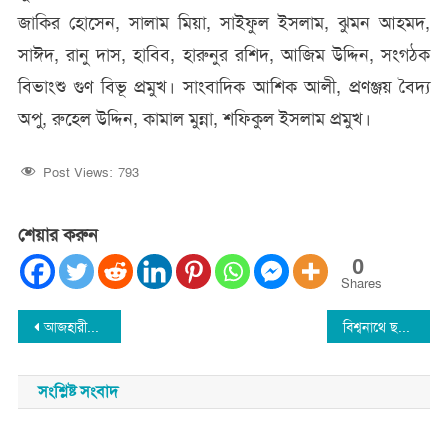
জাকির হোসেন, সালাম মিয়া, সাইফুল ইসলাম, ঝুমন আহমদ,
সাঈদ, রানু দাস, হাবিব, হারুনুর রশিদ, আজিম উদ্দিন, সংগঠক
বিভাংশু গুণ বিভূ প্রমুখ। সাংবাদিক আশিক আলী, প্রণঞ্জয় বৈদ্য
অপু, রুহেল উদ্দিন, কামাল মুন্না, শফিকুল ইসলাম প্রমুখ।
Post Views:
793
শেয়ার করুন
0
Shares
Post
আজহারীর মাহফিলে হিন্দু ধর্ম ত্যাগ করা সেই ১১ জন আটক
বিশ্বনাথে ছদ্মবেশে চুরি করতে গিয়ে জনতার হাতে আটক-২ : লক্ষাধিক টাকা উদ্ধার
navigation
সংশ্লিষ্ট সংবাদ