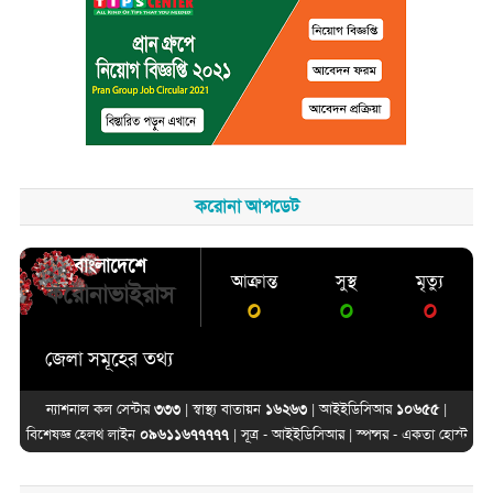
করোনা আপডেট
বাংলাদেশে
আক্রান্ত
সুস্থ
মৃত্যু
করোনাভাইরাস
০
০
০
জেলা সমূহের তথ্য
ন্যাশনাল কল সেন্টার
৩৩৩
| স্বাস্থ্য বাতায়ন
১৬২৬৩
| আইইডিসিআর
১০৬৫৫
|
বিশেষজ্ঞ হেলথ লাইন
০৯৬১১৬৭৭৭৭৭
| সূত্র -
আইইডিসিআর
| স্পন্সর -
একতা হোস্ট