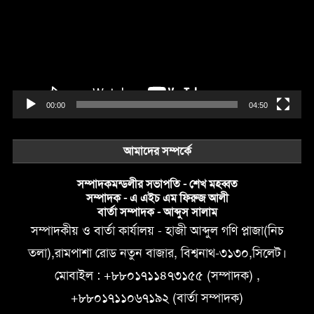
00:00
04:50
আমাদের সম্পর্কে
সম্পাদকমন্ডলীর সভাপতি - শেখ মহব্বত
সম্পাদক - এ এইচ এম ফিরুজ আলী
বার্তা সম্পাদক - আব্দুস সালাম
সম্পাদকীয় ও বার্তা কার্যালয় - হাজী আব্দুল গণি প্লাজা(নিচ
তলা),রামপাশা রোড নতুন বাজার, বিশ্বনাথ-৩১৩০,সিলেট।
মোবাইল : +৮৮০১৭১১৪৭৩১৫৫ (সম্পাদক) ,
+৮৮০১৭১১০৬৭১৯২ (বার্তা সম্পাদক)