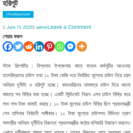
হরিলুট
Uncategorized
on
Leave a Comment
June 15, 2020
admin
বিশ্বনাথে
শেয়ার করুন
সিন্ডিকেট
করে
১০
স্টাফ রিপোর্টার : বিশ্বনাথ উপজেলায় খাদ্য বান্ধব কর্মসুচীর আওতায়
টাকা
হতদরিদ্রদের চাউল তথা ১০ টাকা কেজি দরে নির্ধারিত মূল্যের চাউল নিয়ে চরম
মূল্যের
অনিয়ম দূনীতি ও হরিলুট হচ্ছে। কাডধারিদের নামমাত্র চাউল দিয়ে কালো
চাউল
বাজারে সব বিক্রি করা হচ্ছে। একটি সিন্ডিকেট নিরবে এসব চাউল বিক্রি করে
হরিলুট
লাখ লাখ টাকা কামাই করছে। ১০ টাকা মূল্যের চাউল বিক্রি ছিল প্রধানমন্ত্রী
শেখ হাসিনার নির্বাচনী অঙ্গীকার। ১০ টাকা মূল্যের চাউলসহ বিভিন্ন ত্রাণ
সামগ্রীর অনিয়ম দূর্নীতির বিরুদ্ধে প্রধানমন্ত্রীর কঠোর হুশিয়ারি উচ্চারণ করলেও
এখানে দূর্নীবাজরা রাজার হালে রয়েছে। তাদের বিরুদ্ধে কোন ব্যবস্থা নেয়া