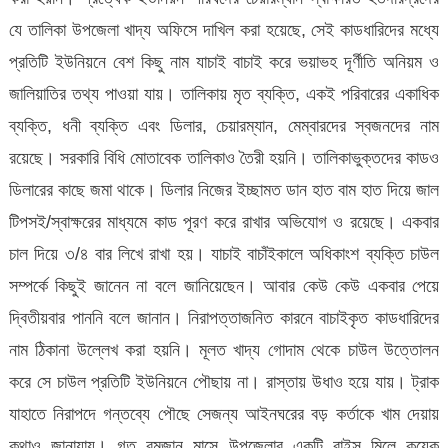
যে তালিকা উপজেলা খাদ্য অফিসে দাখিল করা হয়েছে, সেই কাডধারিদের মধ্যে
প্রতিটি ইউনিয়নে বেশ কিছু নাম যাচাই বাচাই করে ভয়াভহ দূর্ণীতি অনিয়ম ও
জালিয়াতির তথ্য পাওয়া যায়। তালিকায় মৃত ব্যক্তি, একই পরিবারের একাধিক
ব্যক্তি, ধনী ব্যক্তি এবং ডিলার, চেয়ারম্যান, মেম্বারদের স্বজনদের নাম
রয়েছে। সরকারি বিধি মোতাবেক তালিকাও তৈরী হয়নি। তালিকাভুক্তদের কাডও
ডিলারের কাছে জমা থাকে। ডিলার নিজের ইচ্ছামত ডান হাত বাম হাত দিয়ে জাল
টিপসই/স্বাক্ষরের মাধ্যমে কাড পূরণ করে রাখার অভিযোগ ও রয়েছে। একবার
চাল দিয়ে ৩/৪ বার লিখে রাখা হয়। যাচাই বাচাঁইকালে অধিকাংশ ব্যক্তি চাউল
সম্পর্কে কিছুই জানেন না বলে জানিয়েছেন। আবার কেউ কেউ একবার পেয়ে
দ্বিতীয়বার পাননি বলে জানান। নিরাপত্তাজনিত কারনে বাচাইকৃত কাডধারিদের
নাম ঠিকানা উল্লেখ করা হয়নি। মূলত খাদ্য গোদাম থেকে চাউল উত্তোলন
করে সে চাউল প্রতিটি ইউনিয়নে পৌছায় না। রাস্তায় উধাও হয়ে যায়। ট্রাক
যাহাতে নিরাপদে গন্তব্যে পৌছে সেজন্য আইনঘরের বড় কর্তাকে খাম দেয়ায়
কথাও জানাযায়। গত রমজান মাসে উপজেলার একটি রাইস মিলে কয়েক