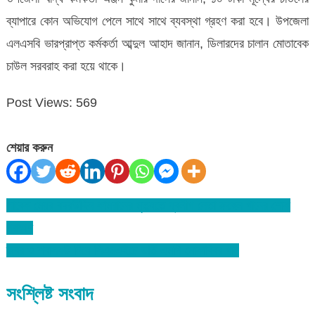
ব্যাপারে কোন অভিযোগ পেলে সাথে সাথে ব্যবস্থা গ্রহণ করা হবে। উপজেলা
এলএসবি ভারপ্রাপ্ত কর্মকর্তা আব্দুল আহাদ জানান, ডিলারদের চালান মোতাবেক
চাউল সরবরাহ করা হয়ে থাকে।
Post Views:
569
শেয়ার করুন
সাবেক মেয়র বদরউদ্দিন কামরানের মৃত্যুতে যুবলীগ নেতা রুহেল খানের শোক
Post
প্রকাশ
navigation
জ্বর ও শ্বাসকষ্ট নিয়ে সিএমএইচে ভর্তি এমপি মোকাব্বির খান
সংশ্লিষ্ট সংবাদ