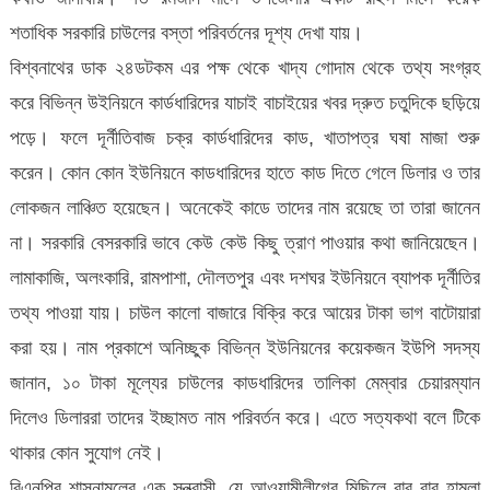
শতাধিক সরকারি চাউলের বস্তা পরিবর্তনের দূশ্য দেখা যায়।
বিশ্বনাথের ডাক ২৪ডটকম এর পক্ষ থেকে খাদ্য গোদাম থেকে তথ্য সংগ্রহ
করে বিভিন্ন উইনিয়নে কার্ডধারিদের যাচাই বাচাইয়ের খবর দ্রুত চতুদিকে ছড়িয়ে
পড়ে। ফলে দূর্নীতিবাজ চক্র কার্ডধারিদের কাড, খাতাপত্র ঘষা মাজা শুরু
করেন। কোন কোন ইউনিয়নে কাডধারিদের হাতে কাড দিতে গেলে ডিলার ও তার
লোকজন লাঞ্চিত হয়েছেন। অনেকেই কাডে তাদের নাম রয়েছে তা তারা জানেন
না। সরকারি বেসরকারি ভাবে কেউ কেউ কিছু ত্রাণ পাওয়ার কথা জানিয়েছেন।
লামাকাজি, অলংকারি, রামপাশা, দৌলতপুর এবং দশঘর ইউনিয়নে ব্যাপক দূর্নীতির
তথ্য পাওয়া যায়। চাউল কালো বাজারে বিক্রি করে আয়ের টাকা ভাগ বাটোয়ারা
করা হয়। নাম প্রকাশে অনিচ্ছুক বিভিন্ন ইউনিয়নের কয়েকজন ইউপি সদস্য
জানান, ১০ টাকা মূল্যের চাউলের কাডধারিদের তালিকা মেম্বার চেয়ারম্যান
দিলেও ডিলাররা তাদের ইচ্ছামত নাম পরিবর্তন করে। এতে সত্যকথা বলে টিকে
থাকার কোন সুযোগ নেই।
বিএনপির শাসনামলের এক সন্ত্রাসী, যে আওয়ামীলীগের মিছিলে বার বার হামলা