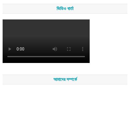
ভিডিও বার্তা
আমাদের সম্পর্কে
সম্পাদকমন্ডলীর সভাপতি - শেখ মহব্বত
সম্পাদক - এ এইচ এম ফিরুজ আলী
বার্তা সম্পাদক - আব্দুস সালাম
সম্পাদকীয় ও বার্তা কার্যালয় - হাজী আব্দুল গণি প্লাজা(নিচ তলা),রামপাশা রোড
নতুন বাজার, বিশ্বনাথ-৩১৩০,সিলেট।