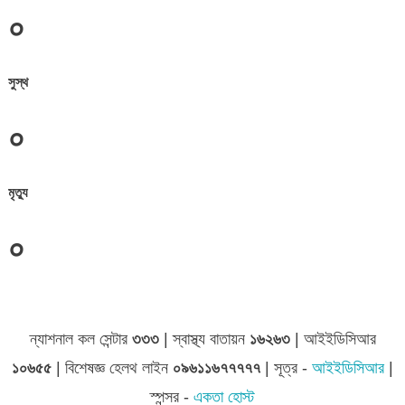
০
সুস্থ
০
মৃত্যু
০
জেলা সমূহের তথ্য
ন্যাশনাল কল সেন্টার
৩৩৩
| স্বাস্থ্য বাতায়ন
১৬২৬৩
| আইইডিসিআর
১০৬৫৫
| বিশেষজ্ঞ হেলথ লাইন
০৯৬১১৬৭৭৭৭৭
| সূত্র -
আইইডিসিআর
|
স্পন্সর -
একতা হোস্ট