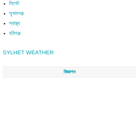
সিলেট
সুনামগঞ্জ
স্বাস্থ্য
হবিগঞ্জ
SYLHET WEATHER
বিজ্ঞাপন