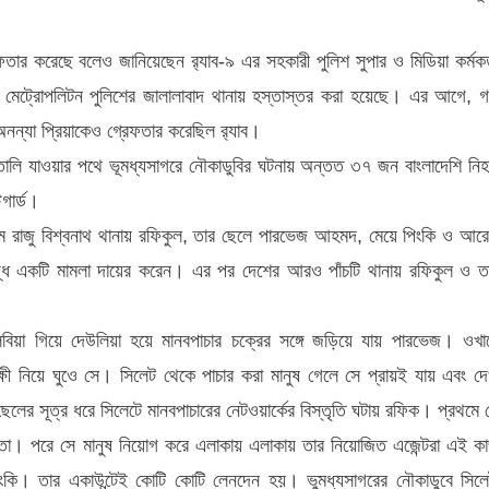
ফতার করেছে বলেও জানিয়েছেন র‌্যাব-৯ এর সহকারী পুলিশ সুপার ও মিডিয়া কর্মকর্
 মেট্রোপলিটন পুলিশের জালালাবাদ থানায় হস্তাস্তর করা হয়েছে। এর আগে, 
অনন্যা প্রিয়াকেও গ্রেফতার করেছিল র‌্যাব।
ালি যাওয়ার পথে ভূমধ্যসাগরে নৌকাডুবির ঘটনায় অন্তত ৩৭ জন বাংলাদেশি নি
গার্ড।
 রাজু বিশ্বনাথ থানায় রফিকুল, তার ছেলে পারভেজ আহমদ, মেয়ে পিংকি ও আর
্ধে একটি মামলা দায়ের করেন। এর পর দেশের আরও পাঁচটি থানায় রফিকুল ও ত
য়া গিয়ে দেউলিয়া হয়ে মানবপাচার চক্রের সঙ্গে জড়িয়ে যায় পারভেজ। ওখা
ক্ষী নিয়ে ঘুওে সে। সিলেট থেকে পাচার করা মানুষ গেলে সে প্রায়ই যায় এবং দে
েলের সূত্র ধরে সিলেটে মানবপাচারের নেটওয়ার্কের বিস্তৃতি ঘটায় রফিক। প্রথমে 
তো। পরে সে মানুষ নিয়োগ করে এলাকায় এলাকায় তার নিয়োজিত এজেন্টরা এই ক
ি। তার একাউন্টেই কোটি কোটি লেনদেন হয়। ভুমধ্যসাগরের নৌকাডুবে সিলে