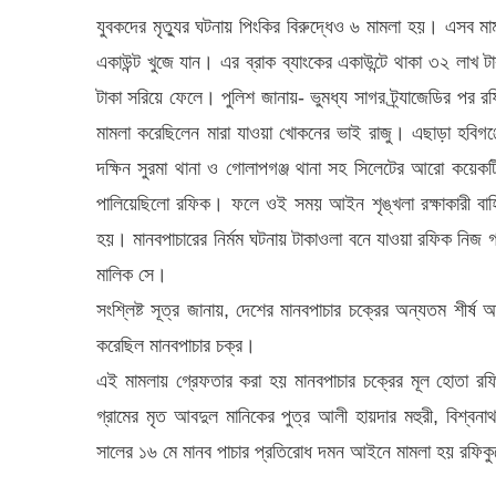
যুবকদের মৃত্যুর ঘটনায় পিংকির বিরুদ্ধেও ৬ মামলা হয়। এসব মাম
একাউন্ট খুজে যান। এর ব্রাক ব্যাংকের একাউন্টে থাকা ৩২ লাখ
টাকা সরিয়ে ফেলে। পুলিশ জানায়- ভুমধ্য সাগর ট্র্যাজেডির পর র
মামলা করেছিলেন মারা যাওয়া খোকনের ভাই রাজু। এছাড়া হবিগঞ্
দক্ষিন সুরমা থানা ও গোলাপগঞ্জ থানা সহ সিলেটের আরো কয়েকট
পালিয়েছিলো রফিক। ফলে ওই সময় আইন শৃঙ্খলা রক্ষাকারী বাহ
হয়। মানবপাচারের নির্মম ঘটনায় টাকাওলা বনে যাওয়া রফিক নিজ গ্র
মালিক সে।
সংশ্লিষ্ট সূত্র জানায়, দেশের মানবপাচার চক্রের অন্যতম শীর্ষ আ
করেছিল মানবপাচার চক্র।
এই মামলায় গ্রেফতার করা হয় মানবপাচার চক্রের মূল হোতা র
গ্রামের মৃত আবদুল মানিকের পুত্র আলী হায়দার মহুরী, বিশ্ব
সালের ১৬ মে মানব পাচার প্রতিরোধ দমন আইনে মামলা হয় রফিকুল