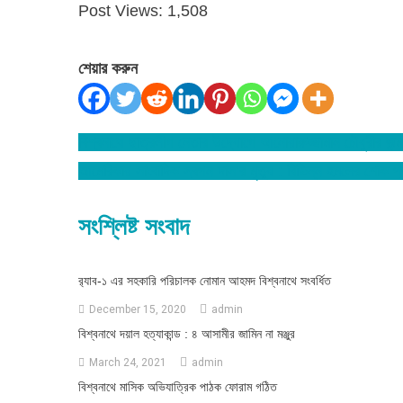
Post Views:
1,508
শেয়ার করুন
বিশ্বনাথে ছাত্রলীগ নেতার উদ্যোগে আনোয়ারুজ্জামান চৌধুরীর জন্
Post
আমেরিকায় সাংবাদিক স্বপন দাস’র মৃত্যু : বিভিন্ন হমলের শোক প
navigation
সংশ্লিষ্ট সংবাদ
র‌্যাব-১ এর সহকারি পরিচালক নোমান আহমদ বিশ্বনাথে সংবর্ধিত
December 15, 2020
admin
বিশ্বনাথে দয়াল হত্যাকান্ড : ৪ আসামীর জামিন না মঞ্জুর
March 24, 2021
admin
বিশ্বনাথে মাসিক অভিযাত্রিক পাঠক ফোরাম গঠিত