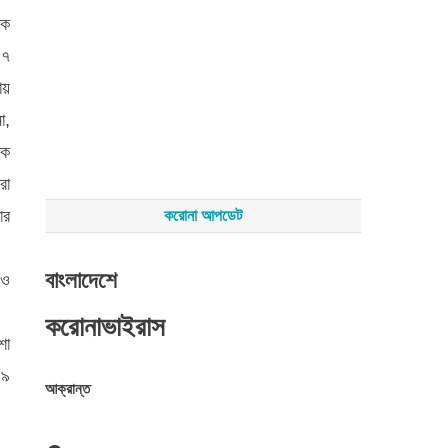
ংক
৪৭
ায়
া,
কে
রা
ার
করোনা আপডেট
বাংলাদেশে
 ও
করোনাভাইরাস
শা
১৯
আক্রান্ত