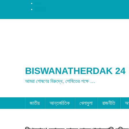
রংপুর
ময়মনসিংহ
BISWANATHERDAK 24
আমরা শোষণের বিরুদ্ধে, শোষিতের পক্ষে …
জাতীয়
আন্তর্জাতিক
খেলাধুলা
রাজনীতি
অ