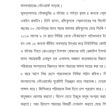
মানবপাচারের নেটওয়ার্ক গড়েছে।
ভূমধ্যসাগরে নৌকাডুবির এ ঘটনায় এ পর্যন্ত র‌্যাব ৪ জনকে গ্রে
ওবাইন রাখাইন। তিনি বলেন, রফিকুলকে গ্রেফতারের পর সিলেট
বছরের ৩০ সেপ্টেম্বর মানব পাচার মামলায় রফিকুলের মেয়ে পিংকি 
২০১৯ সালের ৯ মে রাতে লিবিয়া থেকে নৌকাযোগে অবৈধভাবে ইত
হন এবং ১৫ জনকে জীবিত অবস্থায় উদ্ধার করে তিউনিশিয়া কোস্ট
এ ঘটনায় নিহত রেদওয়ানুল ইসলাম খোকনের ভাই রেজাউল ইসলাম
মানব পাচারকারী এনামুল হক এনামসহ অজ্ঞাত কয়েকজনের বিরুদ
পরিবারের সদস্যদের বিরুদ্ধে মানব পাচারের মামলা দায়ের করা হয়।
৮ বছর আগে নিজ ছেলে পারভেজকে লিবিয়া পাঠান রফিক। লিবি
বাংলাদেশের নেটওয়ার্কের পুরোটাই নিয়ন্ত্রন করে পারভেজ। দেহর
সাক্ষাৎ করে। জিম্মিকরে পরিবারকে টাকা দিতে চাপ প্রয়োগ করে। ছ
মানুষজন জোগার করতো। বিদেশ যেতে ইচ্ছুক মানুষ সংগ্রহ কর
করতো। আর বিদেশে পাচারের বিষয়টি দেখভাল করতো মেয়ে পিংক