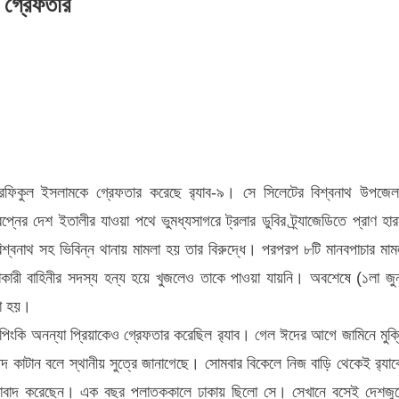
ক গ্রেফতার
ি
া রফিকুল ইসলামকে গ্রেফতার করেছে র‌্যাব-৯। সে সিলেটের বিশ্বনাথ উপজেল
্নের দেশ ইতালীর যাওয়া পথে ভুমধ্যসাগরে ট্রলার ডুবির ট্র্যাজেডিতে প্রাণ হার
বনাথ সহ ভিবিন্ন থানায় মামলা হয় তার বিরুদ্ধে। পরপরপ ৮টি মানবপাচার মাম
ারী বাহিনীর সদস্য হন্য হয়ে খুজলেও তাকে পাওয়া যায়নি। অবশেষে (১লা জু
রা হয়।
পিংকি অনন্যা প্রিয়াকেও গ্রেফতার করেছিল র‌্যাব। গেল ঈদের আগে জামিনে মুক্
কাটান বলে স্থানীয় সুত্রে জানাগেছে। সোমবার বিকেলে নিজ বাড়ি থেকেই র‌্যাব
্ঞাসাবাদ করেছেন। এক বছর পলাতককালে ঢাকায় ছিলো সে। সেখানে বসেই দেশজু