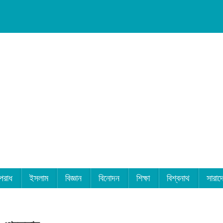
পরাধ
ইসলাম
বিজ্ঞান
বিনোদন
শিক্ষা
বিশ্বনাথ
সারাদ