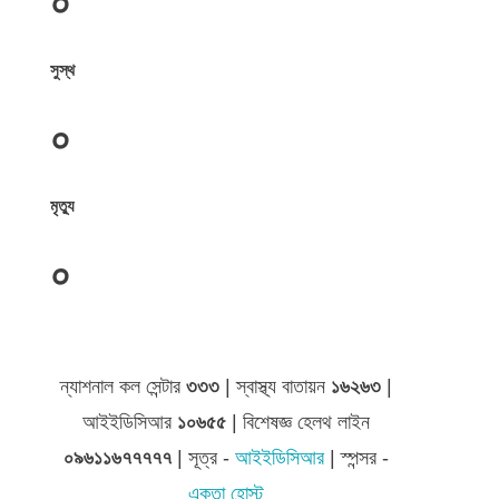
০
সুস্থ
০
মৃত্যু
০
জেলা সমূহের তথ্য
ন্যাশনাল কল সেন্টার
৩৩৩
| স্বাস্থ্য বাতায়ন
১৬২৬৩
|
আইইডিসিআর
১০৬৫৫
| বিশেষজ্ঞ হেলথ লাইন
০৯৬১১৬৭৭৭৭৭
| সূত্র -
আইইডিসিআর
| স্পন্সর -
একতা হোস্ট