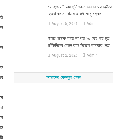
৫০ হাজার টাকায় খুনি ভাড়া করে সাবেক স্ত্রীকে
‘হত্যা করান’ জামায়াত কর্মী আবু বক্কর
তা
August 5, 2026
Admin
গত
নামের মিলকে কাজে লাগিয়ে ২০ বছর ধরে মৃত
মহিউদ্দিনের বেতন তুলে নিচ্ছেন জামায়াত নেতা
হত
August 2, 2026
Admin
েক
ার
আমাদের ফেসবুক পেজ
নে
খা
সে
াজ
টী