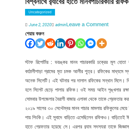
বিশ্বনাথে র‌্যাবের হাতে মানবপাচারকারি রফি
Uncategorized
on
Leave a Comment
June 2, 2020
admin
বিশ্বনাথে
শেয়ার করুন
র‌্যাবের
হাতে
মানবপাচারকার
স্টাফ রিপোর্টার : ভয়ঙ্কর মানব পাচারকারি চক্রের মূল হোত
রফিক
কাঠালীপাড়া গ্রামের মৃত চমক আলীর পুত্র। রফিকের মাধ্যমে স্বপ
গ্রেফতার
অনেক সিলেটি। এই ঘটনার পর দালাল রফিকের সন্ধান মিলে। বিশ্
হলে সিলেট ছেড়ে পালায় রফিক। ওই সময় আইন শৃঙ্খলার রক্ষাক
সোমবার উপজেলার বৈরাগী বাজার এলাকা থেকে তাকে গ্রেফতার ক
২০১৯ সালের ৩০ সেপ্টেম্বর মানব পাচার মামলায় রফিকুলের মেয়ে 
পায় পিংকি। এই সুবাদে বাড়িতে এসেছিলেন রফিকও। বাড়িতেই ঈদ 
হাতে গ্রেফতার হয়েছে সে। এরপর র‌্যাব সদস্যরা তাকে জিজ