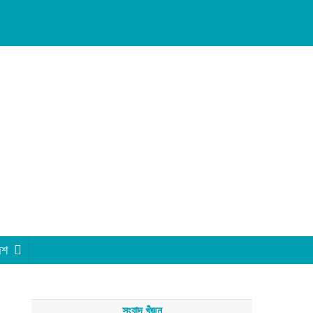
েশ
সংবাদ খুঁজুন