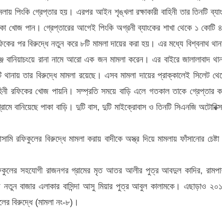
লায় পিংকি গ্রেপ্তার হয়। এরপর আইন শৃঙ্খলা রক্ষাকারী বাহিনী তার তিনটি ব্যা
 টাকা খোজ পান। গ্রেপ্তারের আগেই পিংকি অগ্রনী ব্যাংকের শাখা থেকে ১ কোটি 
ফিকের পর বিরুদ্ধে নতুন করে ৮টি মামলা দায়ের করা হয়। এর মধ্যে বিশ্বনাথ থান
জে বানিয়াচংয়ে রানা নামে আরো এক জন মামলা করেন। এর বাইরে জালালাবাদ থান
ি থানায় তার বিরুদ্ধে মামলা রয়েছে। এসব মামলা দায়ের প্রাক্কালেই সিলেট থে
িনী রফিকের খোজ পায়নি। সম্প্রতি সময়ে বাড়ি এলে গতকাল তাকে গ্রেপ্তার ক
ামে বানিয়েছে পাকা বাড়ি। দুটি বাস, দুটি মাইক্রোবাস ও তিনটি সিএনজি অটোরিক্স
সামি রফিকুলের বিরুদ্ধে মামলা করায় বাদীকে অস্ত্র দিয়ে মামলায় ফাঁসানোর চেষ্টা
ফিকুলের সহযোগী রাজনগর গ্রামের মৃত আতর আলীর পুত্র আবদুল কাদির, রামপা
নাথ নতুন বাজার এলাকার বাসিন্দা আসু মিয়ার পুত্র আবুল কালামকে। এছাড়াও ২০
ের বিরুদ্ধে (মামলা নং-৮)।