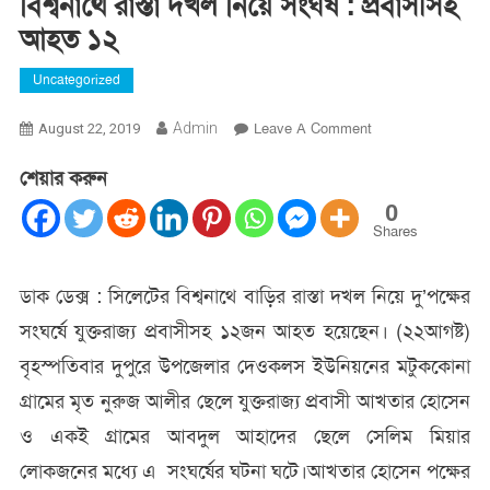
বিশ্বনাথে রাস্তা দখল নিয়ে সংঘর্ষ : প্রবাসীসহ
আহত ১২
Uncategorized
On
Admin
Leave A Comment
August 22, 2019
বিশ্বনাথে
শেয়ার করুন
রাস্তা
দখল
0
নিয়ে
Shares
সংঘর্ষ
:
ডাক ডেক্স : সিলেটের বিশ্বনাথে বাড়ির রাস্তা দখল নিয়ে দু’পক্ষের
প্রবাসীসহ
সংঘর্ষে যুক্তরাজ্য প্রবাসীসহ ১২জন আহত হয়েছেন। (২২আগষ্ট)
আহত
১২
বৃহস্পতিবার দুপুরে উপজেলার দেওকলস ইউনিয়নের মটুককোনা
গ্রামের মৃত নুরুজ আলীর ছেলে যুক্তরাজ্য প্রবাসী আখতার হোসেন
ও একই গ্রামের আবদুল আহাদের ছেলে সেলিম মিয়ার
লোকজনের মধ্যে এ সংঘর্ষের ঘটনা ঘটে।আখতার হোসেন পক্ষের