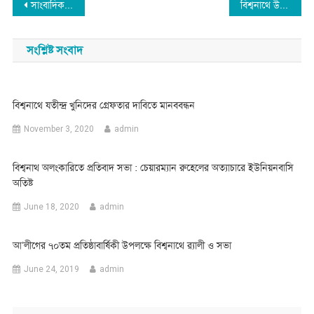
Post
সাংবাদিক আব্দুস সবুর মাখন এর প্রথম গল্প গ্রন্থ ‘হিমশীতল স্পর্শ, প্রকাশিত
বিশ্বনাথে উরুসের নামে মাদকের হাট
navigation
সংশ্লিষ্ট সংবাদ
বিশ্বনাথে যতীন্দ্র খুনিদের গ্রেফতার দাবিতে মানববন্ধন
November 3, 2020
admin
বিশ্বনাথ অলংকারিতে প্রতিবাদ সভা : চেয়ারম্যান রুহেলের অত্যাচারে ইউনিয়নবাসি
অতিষ্ট
June 18, 2020
admin
আ’লীগের ৭০তম প্রতিষ্ঠাবার্ষিকী উপলক্ষে বিশ্বনাথে র‌্যালী ও সভা
June 24, 2019
admin