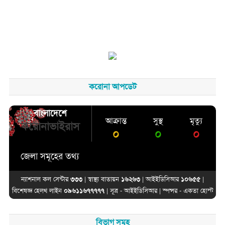
করোনা আপডেট
বাংলাদেশে
আক্রান্ত
সুস্থ
মৃত্যু
করোনাভাইরাস
০
০
০
জেলা সমূহের তথ্য
ন্যাশনাল কল সেন্টার
৩৩৩
| স্বাস্থ্য বাতায়ন
১৬২৬৩
| আইইডিসিআর
১০৬৫৫
|
বিশেষজ্ঞ হেলথ লাইন
০৯৬১১৬৭৭৭৭৭
| সূত্র -
আইইডিসিআর
| স্পন্সর -
একতা হোস্ট
বিভাগ সমূহ