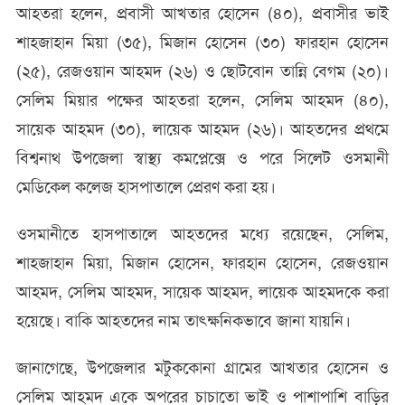
আহতরা হলেন, প্রবাসী আখতার হোসেন (৪০), প্রবাসীর ভাই
শাহজাহান মিয়া (৩৫), মিজান হোসেন (৩০) ফারহান হোসেন
(২৫), রেজওয়ান আহমদ (২৬) ও ছোটবোন তান্নি বেগম (২০)।
সেলিম মিয়ার পক্ষের আহতরা হলেন, সেলিম আহমদ (৪০),
সায়েক আহমদ (৩০), লায়েক আহমদ (২৬)। আহতদের প্রথমে
বিশ্বনাথ উপজেলা স্বাস্থ্য কমপ্লেক্সে ও পরে সিলেট ওসমানী
মেডিকেল কলেজ হাসপাতালে প্রেরণ করা হয়।
ওসমানীতে হাসপাতালে আহতদের মধ্যে রয়েছেন, সেলিম,
শাহজাহান মিয়া, মিজান হোসেন, ফারহান হোসেন, রেজওয়ান
আহমদ, সেলিম আহমদ, সায়েক আহমদ, লায়েক আহমদকে করা
হয়েছে। বাকি আহতদের নাম তাৎক্ষনিকভাবে জানা যায়নি।
জানাগেছে, উপজেলার মটুককোনা গ্রামের আখতার হোসেন ও
সেলিম আহমদ একে অপরের চাচাতো ভাই ও পাশাপাশি বাড়ির