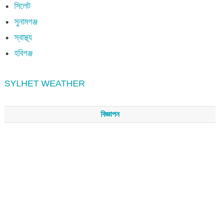
সিলেট
সুনামগঞ্জ
স্বাস্থ্য
হবিগঞ্জ
SYLHET WEATHER
বিজ্ঞাপন