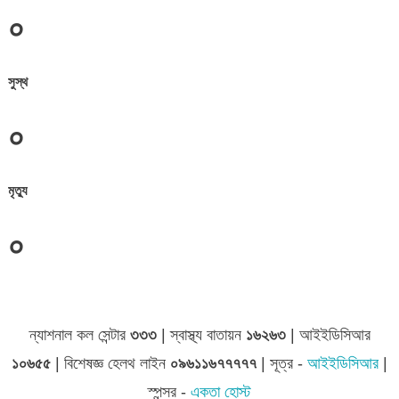
০
সুস্থ
০
মৃত্যু
০
জেলা সমূহের তথ্য
ন্যাশনাল কল সেন্টার
৩৩৩
| স্বাস্থ্য বাতায়ন
১৬২৬৩
| আইইডিসিআর
১০৬৫৫
| বিশেষজ্ঞ হেলথ লাইন
০৯৬১১৬৭৭৭৭৭
| সূত্র -
আইইডিসিআর
|
স্পন্সর -
একতা হোস্ট