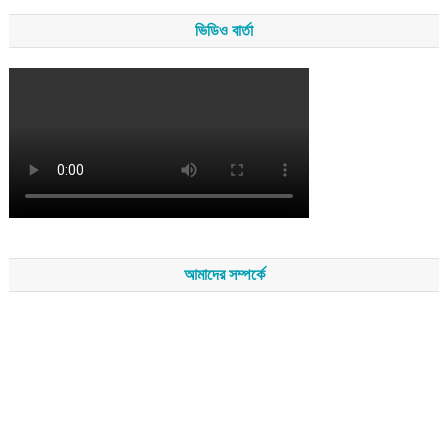
ভিডিও বার্তা
আমাদের সম্পর্কে
সম্পাদকমন্ডলীর সভাপতি - শেখ মহব্বত
সম্পাদক - এ এইচ এম ফিরুজ আলী
বার্তা সম্পাদক - আব্দুস সালাম
সম্পাদকীয় ও বার্তা কার্যালয় - হাজী আব্দুল গণি প্লাজা(নিচ তলা),রামপাশা রোড
নতুন বাজার, বিশ্বনাথ-৩১৩০,সিলেট।