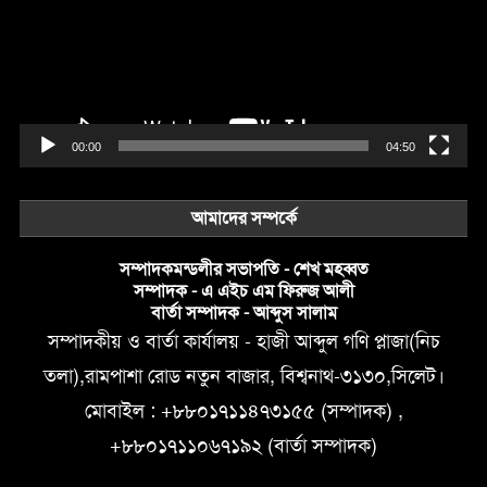
00:00
04:50
আমাদের সম্পর্কে
সম্পাদকমন্ডলীর সভাপতি - শেখ মহব্বত
সম্পাদক - এ এইচ এম ফিরুজ আলী
বার্তা সম্পাদক - আব্দুস সালাম
সম্পাদকীয় ও বার্তা কার্যালয় - হাজী আব্দুল গণি প্লাজা(নিচ
তলা),রামপাশা রোড নতুন বাজার, বিশ্বনাথ-৩১৩০,সিলেট।
মোবাইল : +৮৮০১৭১১৪৭৩১৫৫ (সম্পাদক) ,
+৮৮০১৭১১০৬৭১৯২ (বার্তা সম্পাদক)