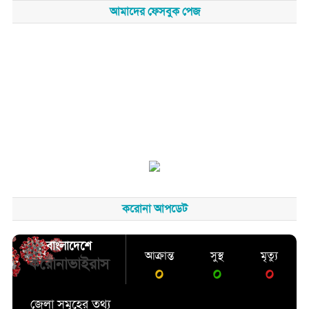
আমাদের ফেসবুক পেজ
করোনা আপডেট
বাংলাদেশে
আক্রান্ত
সুস্থ
মৃত্যু
করোনাভাইরাস
০
০
০
জেলা সমূহের তথ্য