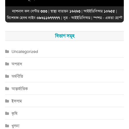
ন্যাশনাল কল সেন্টার
৩৩৩
| স্বাস্থ্য বাতায়ন
১৬২৬৩
| আইইডিসিআর
১০৬৫৫
|
বিশেষজ্ঞ হেলথ লাইন
০৯৬১১৬৭৭৭৭৭
| সূত্র -
আইইডিসিআর
| স্পন্সর -
একতা হোস্ট
বিভাগ সমূহ
Uncategorized
অপরাধ
অর্থণীতি
আন্তর্জাতিক
ইসলাম
কৃষি
খুলনা