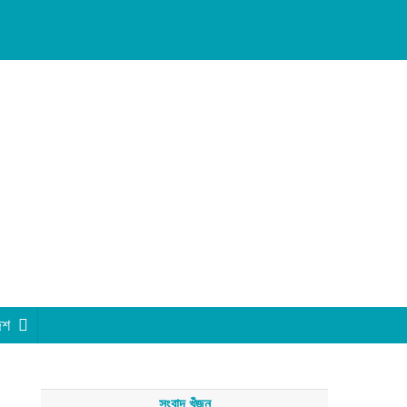
েশ
সংবাদ খুঁজুন