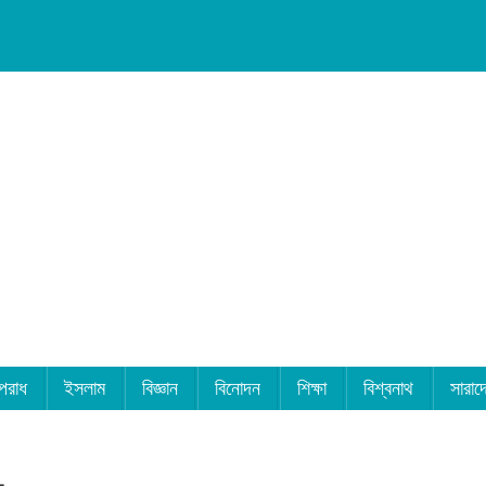
পরাধ
ইসলাম
বিজ্ঞান
বিনোদন
শিক্ষা
বিশ্বনাথ
সারাদ