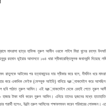
ন
 গ্রামে মাদরাসা ছাত্র হাফিজ নুরুল আমীন ওরফে লাইস মিয়া খুনের রহস্য উদঘা
মাহবুবুর রহমান ভূইয়ার আদালতে ১৬৪ ধারা স্বীকারোক্তিমুলক জবানবন্দি দিয়েছে লজ
দ রাতুলকে আটকের পর হত্যাকান্ডের দায় স্বীকার করে বলে, দীর্ঘদিন ধরে মাদরা
 ব্যবহার করে একাধিক ফেইক (ফেসবুক আইডি) বানিয়ে বø্যাকমেইল করে আসছি
িল ছবি পাঠাত নুরুল আমিন। এই বø্যাকমেইল থেকে রেহাই পেতে নুরুল আম
 হাজার টাকা দাবি করেন নুরুল আমিন। এনিয়ে তাদের দুজনের মধ্যে হাতাহাতি
িচার প্রার্থী হলেও, উল্টো নুরুল আমিনের পক্ষাবলম্বন করেন পরিবারের লোকজন। এ