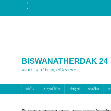
রংপুর
ময়মনসিংহ
BISWANATHERDAK 24
আমরা শোষণের বিরুদ্ধে, শোষিতের পক্ষে …
জাতীয়
আন্তর্জাতিক
খেলাধুলা
রাজনীতি
অ