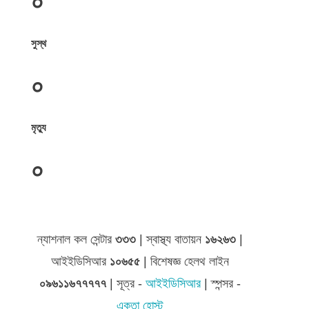
০
সুস্থ
০
মৃত্যু
০
জেলা সমূহের তথ্য
ন্যাশনাল কল সেন্টার
৩৩৩
| স্বাস্থ্য বাতায়ন
১৬২৬৩
|
আইইডিসিআর
১০৬৫৫
| বিশেষজ্ঞ হেলথ লাইন
০৯৬১১৬৭৭৭৭৭
| সূত্র -
আইইডিসিআর
| স্পন্সর -
একতা হোস্ট