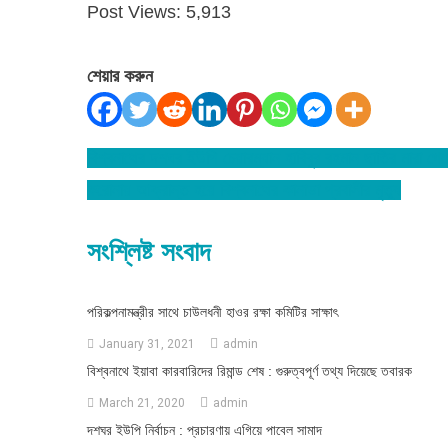
Post Views:
5,913
শেয়ার করুন
বিশ্বনাথের দশঘর ইউপি চেয়ারম্যান হাবিবুর রহমান ছাতির মারা গে
Post
করোনায় আক্রান্ত হয়ে বিশ্বনাথের কানাডা প্রবাসীর মৃত্যু
navigation
সংশ্লিষ্ট সংবাদ
পরিকল্পনামন্ত্রীর সাথে চাউলধনী হাওর রক্ষা কমিটির সাক্ষাৎ
January 31, 2021
admin
বিশ্বনাথে ইয়াবা কারবারিদের রিমান্ড শেষ : গুরুত্বপূর্ণ তথ্য দিয়েছে তবারক
March 21, 2020
admin
দশঘর ইউপি নির্বাচন : প্রচারণায় এগিয়ে পাবেল সামাদ