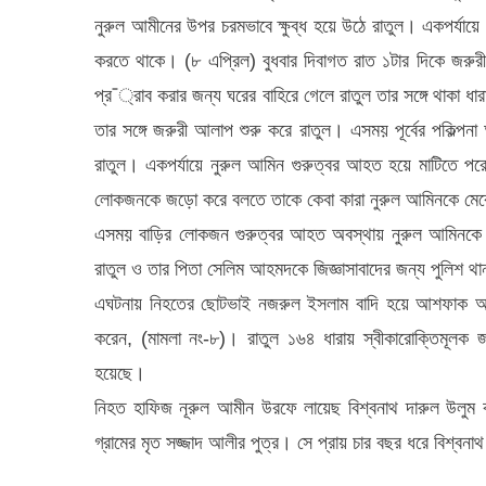
নুরুল আমীনের উপর চরমভাবে ক্ষুব্ধ হয়ে উঠে রাতুল। একপর্যায়ে ন
করতে থাকে। (৮ এপ্রিল) বুধবার দিবাগত রাত ১টার দিকে জরু
প্র¯্রাব করার জন্য ঘরের বাহিরে গেলে রাতুল তার সঙ্গে থাকা ধার
তার সঙ্গে জরুরী আলাপ শুরু করে রাতুল। এসময় পূর্বের পকিল্পন
রাতুল। একপর্যায়ে নুরুল আমিন গুরুত্বর আহত হয়ে মাটিতে পরে
লোকজনকে জড়ো করে বলতে তাকে কেবা কারা নুরুল আমিনকে মের
এসময় বাড়ির লোকজন গুরুত্বর আহত অবস্থায় নুরুল আমিনকে 
রাতুল ও তার পিতা সেলিম আহমদকে জিজ্ঞাসাবাদের জন্য পুলিশ থানা
এঘটনায় নিহতের ছোটভাই নজরুল ইসলাম বাদি হয়ে আশফাক আহমদ
করেন, (মামলা নং-৮)। রাতুল ১৬৪ ধারায় স্বীকারোক্তিমূলক জব
হয়েছে।
নিহত হাফিজ নূরুল আমীন উরফে লায়েছ বিশ্বনাথ দারুল উলুম কাম
গ্রামের মৃত সজ্জাদ আলীর পুত্র। সে প্রায় চার বছর ধরে বিশ্বন