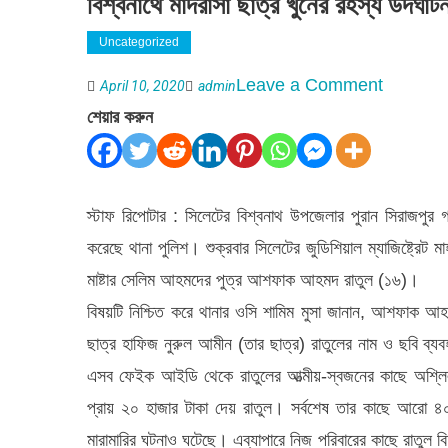
বিশ্বনাথে মাদরাসা ছাত্র খুনের রহস্য উদঘাট
Uncategorized
on
Leave a Comment
April 10, 2020
admin
বিশ্বনাথে
শেয়ার করুন
মাদরাসা
ছাত্র
খুনের
স্টাফ রিপোটার : সিলেটের বিশ্বনাথ উপজেলার পুরান সিরাজপুর
রহস্য
করেছে থানা পুলিশ। শুক্রবার সিলেটের জুডিশিয়াল ম্যাজিষ্ট্রেট 
উদঘাটন
মাষ্টার সেলিম আহমদের পুত্র আশফাক আহমদ রাতুল (১৬)।
বিষয়টি নিশ্চিত করে থানার ওসি শামিম মুসা জানান, আশফাক আহম
ছাত্র হাফিজ নুরুল আমীন (তার ছাত্র) রাতুলের নাম ও ছবি
এসব ফেইক আইডি থেকে রাতুলের আত্মীয়-স্বজনের কাছে অশ্ল
প্রায় ২০ হাজার টাকা দেয় রাতুল। সর্বশেষ তার কাছে আরো ৪০
মারামারির ঘটনাও ঘটেছে। এব্যাপারে নিজ পরিবারের কাছে রাতুল ব