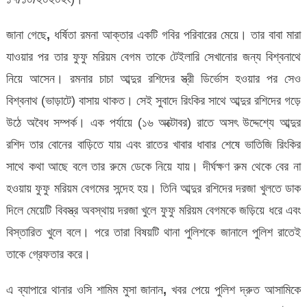
জানা গেছে
,
ধর্ষিতা রমনা আক্তার একটি গবির পরিবারের মেয়ে। তার বাবা মারা
যাওয়ার পর তার ফুফু মরিয়ম বেগম তাকে টেইলারি সেখানোর জন্য বিশ্বনাথে
নিয়ে আসেন। রমনার চাচা আব্দুর রশিদের স্ত্রী ডির্ভোস হওয়ার পর সেও
বিশ্বনাথ (ভাড়াটে) বাসায় থাকত। সেই সুবাদে রিংকির সাথে আব্দুর রশিদের গড়ে
উঠে অবৈধ সম্পর্ক। এক পর্যায়ে (১৬ অক্টোবর) রাতে
অসৎ উদ্দেশ্যে
আব্দুর
রশিদ তার বোনের বাড়িতে যায় এবং রাতের খাবার ধাবার শেষে ভাতিজি রিংকির
সাথে কথা আছে বলে তার রুমে ডেকে নিয়ে যায়। দীর্ঘক্ষণ রুম থেকে বের না
হওয়ায় ফুফু মরিয়ম বেগমের সন্দেহ হয়। তিনি আব্দুর রশিদের দরজা খুলতে ডাক
দিলে মেয়েটি বিবস্ত্র অবস্থায় দরজা খুলে ফুফু মরিয়ম বেগমকে জড়িয়ে ধরে এবং
বিস্তারিত খুলে বলে। পরে তারা বিষয়টি থানা পুলিশকে জানালে পুলিশ রাতেই
তাকে গ্রেফতার করে।
এ ব্যাপারে থানার ওসি শামিম মুসা জানান
,
খবর পেয়ে পুলিশ দ্রুত আসামিকে