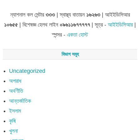
ন্যাশনাল কল সেন্টার
৩৩৩
| স্বাস্থ্য বাতায়ন
১৬২৬৩
| আইইডিসিআর
১০৬৫৫
| বিশেষজ্ঞ হেলথ লাইন
০৯৬১১৬৭৭৭৭৭
| সূত্র -
আইইডিসিআর
|
স্পন্সর -
একতা হোস্ট
বিভাগ সমূহ
Uncategorized
অপরাধ
অর্থণীতি
আন্তর্জাতিক
ইসলাম
কৃষি
খুলনা