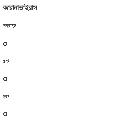
করোনাভাইরাস
আক্রান্ত
০
সুস্থ
০
মৃত্যু
০
জেলা সমূহের তথ্য