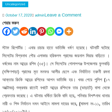
Uncategorized
on
Leave a Comment
October 17, 2020
admin
বিশ্বনাথে
শেয়ার করুন
ভাতিজিকে
ধর্ষণ
:
স্টাফ রিপোর্টার : এবার চাচার হাতে ভাতিজি ধর্ষণ হয়েছে। ঘটনাটি ঘটেছে
চাচা
সিলেটের বিশ্বনাথ পৌর এলাকার হরিকলস
গ্রামের জয়নাল মিয়ার বাড়িতে
।
গ্রেফতার
ধর্ষকের নাম আব্দুর রশিদ (৩৫)। সে সিলেটের গোলাপগঞ্জ উপজেলার ফুলবাড়ি
(দক্ষিণপাড়া) গ্রামের মৃত মনফর আলীর ছেলে এবং নির্যাতিত তরুনী রমনা
আক্তার রিংকি আব্দুর রশিদের আপন ভাতিজি হয়।
খবর পেয়ে পুলিশ
(
১৭
অক্টোবর) শুক্রবার রাতেই বখাটে আব্দুর রশিদকে তার (ভাড়াটে) বাসা থেকে
গ্রেফতার করেছে। এ ঘটনায় ধর্ষিতা রিংকি বাদি হয়ে
,
শনিবার বিশ
^
নাথ থানায়
নারী ও শিশু নির্যাতন দমন আইনে মামলা দায়ের করে
, (
মামলা নং-১১
,
তারিখ
১৭/১০/২০২০ইং)।