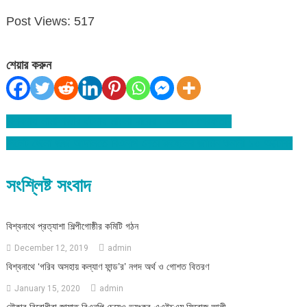
Post Views:
517
শেয়ার করুন
বিশ্বনাথ লামাকাজীর ঘটনায় মামলা দায়ের : একজন গ্রেফতার
Post
সিলেট জেলা জজ আদালতে বিএনপি নেতা রুহেলের জামিন শুনানী ১৩ অক্টোবর
navigation
সংশ্লিষ্ট সংবাদ
বিশ্বনাথে প্রত্যাশা শিল্পীগোষ্ঠীর কমিটি গঠন
December 12, 2019
admin
বিশ্বনাথে ‘গরিব অসহায় কল্যাণ ফান্ড’র’ নগদ অর্থ ও গোশত বিতরণ
January 15, 2020
admin