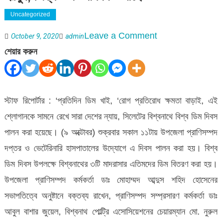
Uncategorized
on
Leave a Comment
October 9, 2020
admin
বিশ্বনাথে
শেয়ার করুন
বিশ্ব
ডিম
দিবস
স্টাফ রিপোর্টার : ‘প্রতিদিন ডিম খাই, ‘রোগ প্রতিরোধ ক্ষমতা বাড়াই, এই
পালন
শ্লোগানকে সামনে রেখে সারা দেশের ন্যায়, সিলেটের বিশ্বনাথে বিশ্ব ডিম দিবস
:
পালন করা হয়েছে। (৯ অক্টোবর) শুক্রবার সকাল ১১টায় উপজেলা প্রাণিসম্পদ
ডিমে
দপ্তর ও ভেটেরিনারি হাসপাতালের উদ্যোগে এ দিবস পালন করা হয়। বিশ্ব
প্রোটিন,
ডিম দিবস উপলক্ষে বিশ্বনাথের ৩টি মাদরাসার এতিমদের ডিম বিতরণ করা হয়।
হরমুন,
উপজেলা প্রাণিসম্পদ কর্মকর্তা ডাঃ মোহাম্মদ আব্দুস শহিদ হোসেনের
জিঙ্ক
সভাপতিত্বে অনুষ্টানে বক্তব্য রাখেন, প্রাণিসম্পদ সম্প্রসারণ কর্মকর্তা ডাঃ
ও
আবুল বাশার জুয়েল, বিশ্বনাথ পোল্ট্রি এসোসিয়েশনের চেয়ারম্যান মো. নুরুল