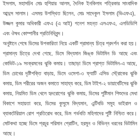
ভিটামিন
ইসলাম, মহাসচিব মোঃ হুশিয়ার আলম, দৈনিক ইনকিলাব পত্রিকার সাংবাদিক
ডি
আব্দুস সালাম। এসময় উপস্থিত ছিলেন, মোঃ সাদেকুল ইসলাম (ভিএফএ),
আছে
উজ্জল কুমার অধিকারী এফএ (এ আই) গনেশ মহন্ত এলএফএ, এলডিডিপি
এবং ঔষধ কোম্পানীর প্রতিনিধিবৃন্দ।
অনুষ্টানে শেষে ডিমের উপকারিতা নিয়ে একটি প্রামান্য চিত্র প্রদর্শন করা হয়।
প্রামান্য চিত্রে দেখা গেছে, ডিমে বিদ্যমান জিঙ্ক ভিটামিন ডি আছে এবং
কোভিট-১৯ সংক্রমনের ঝুকি কমায়। তাছাড়া ডিমে প্রাপ্ত ভিটামিন-এ আছে,
ডিম চোখের দৃষ্টিশক্তি বাড়ায়, ডিমে ওমেগা-৩ ফ্যাটি এসিড স্ট্রোকের ঝুকি
কমায়, ডিম শরীরের অজন কমাতে সাহায্য করে, ডিম টাইপ-২ ডায়াবেটিসের ঝুকি
কমায়, নিয়মিত ডিম খেলে হৃদরোগের ঝুকি কমায়, ডিমের পুষ্টিমান শিশুদের মেধা
বিকাশে সহায়তা করে, ডিমের কুসুমে বিদ্যমান, এন্টিবডি সমুহ ভাইরাল ও
ব্যাকটেরিয়াল রোগ প্রতিরোধ করে, ডিম গর্ভবতি মহিলাদের পুষ্টি নিশ্চিত করে।
মোটকথা হচ্ছে ডিমে প্রচুর পরিমান প্রোটিন, হরমুন ও বিভিন্ন ধরনের ভিটামিন
আছে।