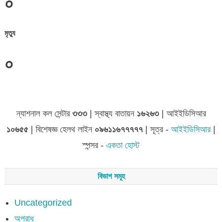
০
মৃত্যু
০
ন্যাশনাল কল সেন্টার
৩৩৩
| স্বাস্থ্য বাতায়ন
১৬২৬৩
| আইইডিসিআর
১০৬৫৫
| বিশেষজ্ঞ হেলথ লাইন
০৯৬১১৬৭৭৭৭৭
| সূত্র -
আইইডিসিআর
|
স্পন্সর -
একতা হোস্ট
বিভাগ সমূহ
Uncategorized
অপরাধ