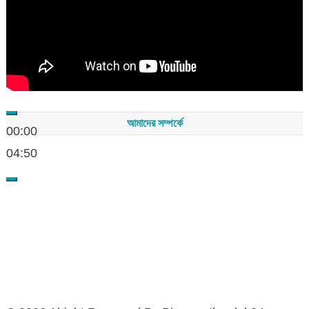
আমাদের সম্পর্কে
00:00
04:50
সম্পাদকমন্ডলীর সভাপতি - শেখ মহব্বত
সম্পাদক - এ এইচ এম ফিরুজ আলী
বার্তা সম্পাদক - আব্দুস সালাম
সম্পাদকীয় ও বার্তা কার্যালয় - হাজী আব্দুল গণি প্লাজা(নিচ তলা),রামপাশা রোড
নতুন বাজার, বিশ্বনাথ-৩১৩০,সিলেট।
মোবাইল : +৮৮০১৭১১৪৭৩১৫৫ (সম্পাদক) , +৮৮০১৭১১০৬৭১৯২ (বার্তা
সম্পাদক)