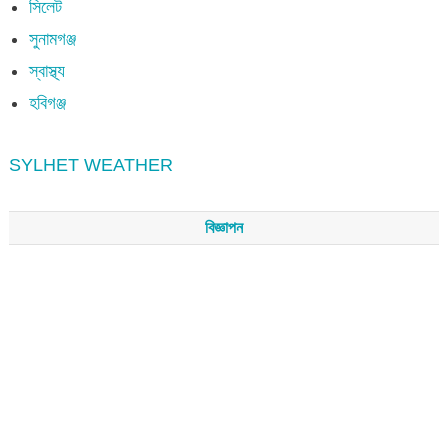
সিলেট
সুনামগঞ্জ
স্বাস্থ্য
হবিগঞ্জ
SYLHET WEATHER
বিজ্ঞাপন