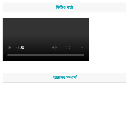
ভিডিও বার্তা
আমাদের সম্পর্কে
সম্পাদকমন্ডলীর সভাপতি - শেখ মহব্বত
সম্পাদক - এ এইচ এম ফিরুজ আলী
বার্তা সম্পাদক - আব্দুস সালাম
সম্পাদকীয় ও বার্তা কার্যালয় - হাজী আব্দুল গণি প্লাজা(নিচ তলা),রামপাশা রোড
নতুন বাজার, বিশ্বনাথ-৩১৩০,সিলেট।