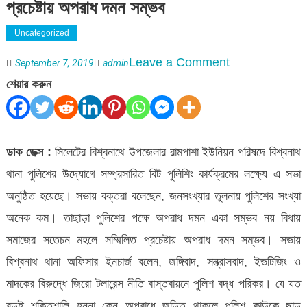
প্রচেষ্টায় অপরাধ দমন সম্ভব
Uncategorized
on
Leave a Comment
September 7, 2019
admin
বিশ্বনাথে
শেয়ার করুন
বিট
পুলিশিং
কার্যক্রমের
ডাক ডেক্স :
সিলেটের বিশ্বনাথে উপজেলার রামপাশা ইউনিয়ন পরিষদে বিশ্বনাথ
সভা
থানা পুলিশের উদ্যোগে সম্প্রসারিত বিট পুলিশিং কার্যক্রমের লক্ষ্যে এ সভা
:
অনুষ্ঠিত হয়েছে। সভায় বক্তরা বলেছেন, জনসংখ্যার তুলনায় পুলিশের সংখ্যা
সকলের
অনেক কম। তাছাড়া পুলিশের পক্ষে অপরাধ দমন একা সম্ভব নয় বিধায়
প্রচেষ্টায়
সমাজের সতেচন মহলে সম্মিলিত প্রচেষ্টায় অপরাধ দমন সম্ভব। সভায়
অপরাধ
বিশ্বনাথ থানা অফিসার ইনচার্জ বলেন, জঙ্গিবাদ, সন্ত্রাসবাদ, ইভটিজিং ও
দমন
মাদকের বিরুদ্ধে জিরো টলারেন্স নীতি বাস্তবায়নে পুলিশ বদ্ধ পরিকর। যে যত
সম্ভব
বড়ই শক্তিশালি হননা কেন অপরাধে জড়িত থাকলে পুলিশ কাউকে ছাড়