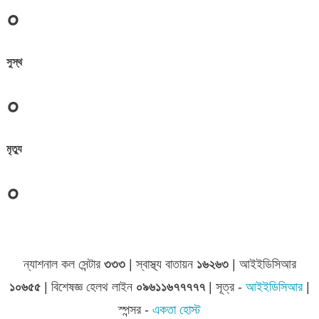
০
সুস্থ
০
মৃত্যু
০
জেলা সমূহের তথ্য
ন্যাশনাল কল সেন্টার
৩৩৩
| স্বাস্থ্য বাতায়ন
১৬২৬৩
| আইইডিসিআর
১০৬৫৫
| বিশেষজ্ঞ হেলথ লাইন
০৯৬১১৬৭৭৭৭৭
| সূত্র -
আইইডিসিআর
|
স্পন্সর -
একতা হোস্ট