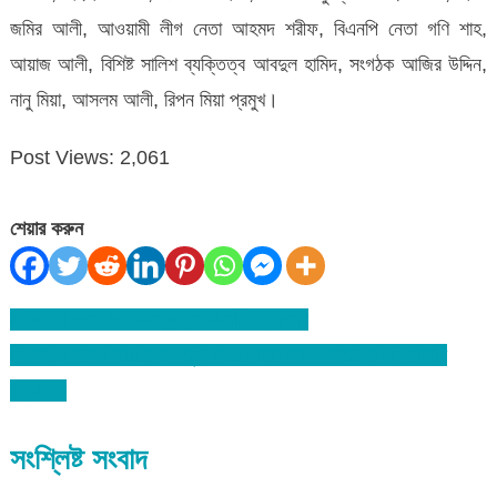
জমির আলী, আওয়ামী লীগ নেতা আহমদ শরীফ, বিএনপি নেতা গণি শাহ,
আয়াজ আলী, বিশিষ্ট সালিশ ব্যক্তিত্ব আবদুল হামিদ, সংগঠক আজির উদ্দিন,
নানু মিয়া, আসলম আলী, রিপন মিয়া প্রমুখ।
Post Views:
2,061
শেয়ার করুন
বিশ্বনাথে ৩বছরের সাজাপ্রাপ্ত আসামি গ্রেফতার
Post
বিশ্বনাথে হাবড়া বাজারে মদ-জুয়া-গাজার মহোৎসব ? সাজাপ্রাপ্ত আসামি
navigation
গ্রেফতার
সংশ্লিষ্ট সংবাদ