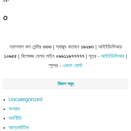
০
জেলা সমূহের তথ্য
ন্যাশনাল কল সেন্টার
৩৩৩
| স্বাস্থ্য বাতায়ন
১৬২৬৩
| আইইডিসিআর
১০৬৫৫
| বিশেষজ্ঞ হেলথ লাইন
০৯৬১১৬৭৭৭৭৭
| সূত্র -
আইইডিসিআর
|
স্পন্সর -
একতা হোস্ট
বিভাগ সমূহ
Uncategorized
অপরাধ
অর্থণীতি
আন্তর্জাতিক