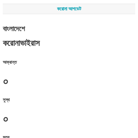
করোনা আপডেট
বাংলাদেশে
করোনাভাইরাস
আক্রান্ত
০
সুস্থ
০
মৃত্যু