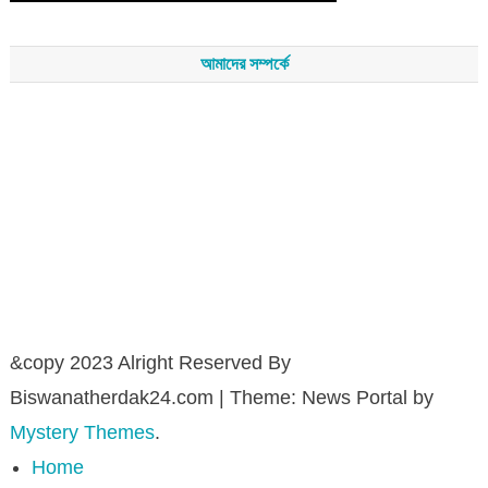
আমাদের সম্পর্কে
সম্পাদকমন্ডলীর সভাপতি - শেখ মহব্বত
সম্পাদক - এ এইচ এম ফিরুজ আলী
বার্তা সম্পাদক - আব্দুস সালাম
সম্পাদকীয় ও বার্তা কার্যালয় - হাজী আব্দুল গণি প্লাজা(নিচ তলা),রামপাশা রোড
নতুন বাজার, বিশ্বনাথ-৩১৩০,সিলেট।
মোবাইল : +৮৮০১৭১১৪৭৩১৫৫ (সম্পাদক) , +৮৮০১৭১১০৬৭১৯২ (বার্তা
সম্পাদক)
&copy 2023 Alright Reserved By
Biswanatherdak24.com
|
Theme: News Portal by
Mystery Themes
.
Home