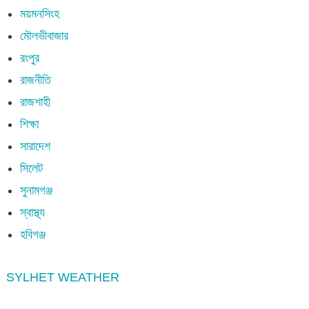
ময়মনসিংহ
মৌলভীবাজার
রংপুর
রাজনীতি
রাজশাহী
শিক্ষা
সারাদেশ
সিলেট
সুনামগঞ্জ
স্বাস্থ্য
হবিগঞ্জ
SYLHET WEATHER