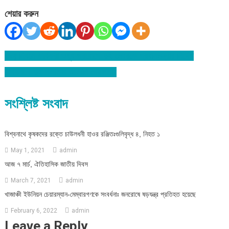
শেয়ার করুন
ডেঙ্গু নিধনে কার্যকরী ওষুধ প্রয়োগে দুই মেয়রকে প্রধানমন্ত্রীর নির্দেশ
Post
বিশ্বনাথে দুই পলাতক আসামি গ্রেফতার
navigation
সংশ্লিষ্ট সংবাদ
বিশ্বনাথে কৃষকদের রক্তে চাউলধনী হাওর রঞ্জিতঃগুলিবৃদ্ধ ৪, নিহত ১
May 1, 2021
admin
আজ ৭ মার্চ, ঐতিহাসিক জাতীয় দিবস
March 7, 2021
admin
খাজাঞ্চী ইউনিয়ন চেয়ারম্যান-মেম্বারগণকে সংবর্ধনাঃ জনরোষে ষড়যন্ত্র প্রতিহত হয়েছে
February 6, 2022
admin
Leave a Reply