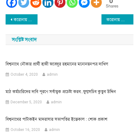
0
Shares
Post
করোনায় সচেতন : বিশ্বনাথ উপজেলা পরিষদের মাস্ক-সাবান বিতরণ
করোনায় আক্রান্ত হয়ে বিশ্বনাথের দুই প্রবাসির লন্ডনে মৃত্যু
navigation
সংশ্লিষ্ট সংবাদ
বিশ্বনাথে নৌকার প্রার্থী হাজী জবেদুর রহমানের মনোনয়নপত্র দাখিল
October 4, 2020
admin
মাঠ কর্মচারিদের দাবি পূরণে সর্বাত্বক প্রচেষ্টা করব..যুগ্মসচিব কুতুব উদ্দিন
December 5, 2020
admin
বিশ্বনাথের পাটাকইন মাদরাসার সভাপতির ইন্তেকাল : শোক প্রকাশ
October 16, 2020
admin