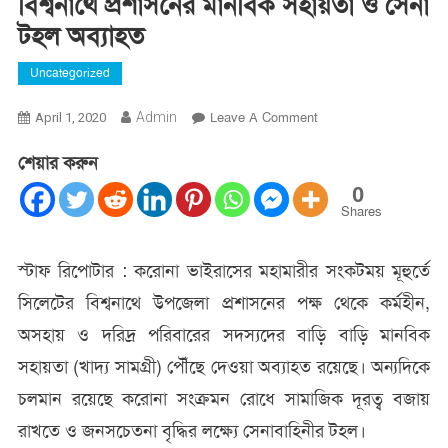
বিশ্বনাথে প্রশাসনের মানবিক সহায়তা ও সেনা
টহল অব্যাহত
Uncategorized
On
Admin
Leave A Comment
April 1, 2020
বিশ্বনাথে
শেয়ার করুন
প্রশাসনের
মানবিক
0
সহায়তা
Shares
ও
সেনা
স্টাফ রিপোটার : করোনা ভাইরাসের মহামারীর সংকটময় মূহুর্তে
টহল
সিলেটের বিশ্বনাথে উপজেলা প্রশাসনের পক্ষ থেকে কর্মহীন,
অব্যাহত
অসহায় ও দরিদ্র পরিবারের সদস্যদের বাড়ি বাড়ি মানবিক
সহায়তা (খাদ্য সামগ্রী) পৌঁছে দেওয়া অব্যাহত রয়েছে। অন্যদিকে
চলমান রয়েছে করোনা সংক্রমন রোধে সামাজিক দূরত্ব বজায়
রাখতে ও জনসচেতনা বৃদ্ধির লক্ষ্যে সেনাবাহিনীর টহল।