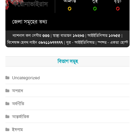
আক্রান্ত
সুস্থ
মৃত্যু
করোনাভাইরাস
০
০
০
জেলা সমূহের তথ্য
ন্যাশনাল কল সেন্টার
৩৩৩
| স্বাস্থ্য বাতায়ন
১৬২৬৩
| আইইডিসিআর
১০৬৫৫
|
বিশেষজ্ঞ হেলথ লাইন
০৯৬১১৬৭৭৭৭৭
| সূত্র -
আইইডিসিআর
| স্পন্সর -
একতা হোস্ট
বিভাগ সমূহ
Uncategorized
অপরাধ
অর্থণীতি
আন্তর্জাতিক
ইসলাম