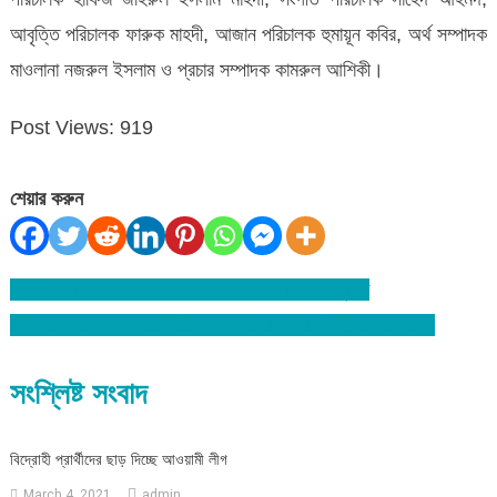
আবৃত্তি পরিচালক ফারুক মাহদী, আজান পরিচালক হুমায়ূন কবির, অর্থ সম্পাদক
মাওলানা নজরুল ইসলাম ও প্রচার সম্পাদক কামরুল আশিকী।
Post Views:
919
শেয়ার করুন
ডিজিটাল বাংলাদেশ দিবসে বিশ্বনাথে র‌্যালী-সেমিনার অনুষ্ঠিত
Post
বিশ্বনাথের দশঘর প্রথম ইউনিয়ন আন্ত: ক্রিকেট টুর্ণামেন্টের উদ্বোধন
navigation
সংশ্লিষ্ট সংবাদ
বিদ্রোহী প্রার্থীদের ছাড় দিচ্ছে আওয়ামী লীগ
March 4, 2021
admin