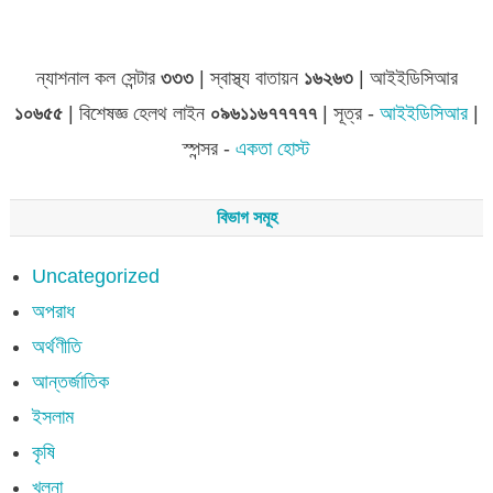
জেলা সমূহের তথ্য
ন্যাশনাল কল সেন্টার
৩৩৩
| স্বাস্থ্য বাতায়ন
১৬২৬৩
| আইইডিসিআর
১০৬৫৫
| বিশেষজ্ঞ হেলথ লাইন
০৯৬১১৬৭৭৭৭৭
| সূত্র -
আইইডিসিআর
|
স্পন্সর -
একতা হোস্ট
বিভাগ সমূহ
Uncategorized
অপরাধ
অর্থণীতি
আন্তর্জাতিক
ইসলাম
কৃষি
খুলনা