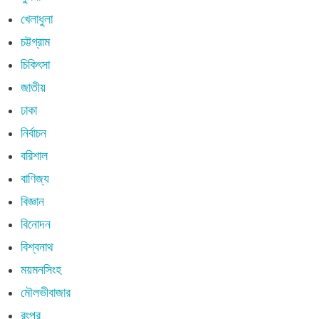
খেলাধুলা
চট্টগ্রাম
চিকিৎসা
জাতীয়
ঢাকা
নির্বাচন
বরিশাল
বাণিজ্য
বিজ্ঞান
বিনোদন
বিশ্বনাথ
ময়মনসিংহ
মৌলভীবাজার
রংপুর