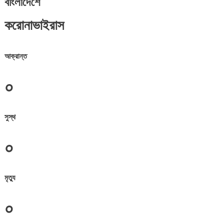
বাংলাদেশে
করোনাভাইরাস
আক্রান্ত
০
সুস্থ
০
মৃত্যু
০