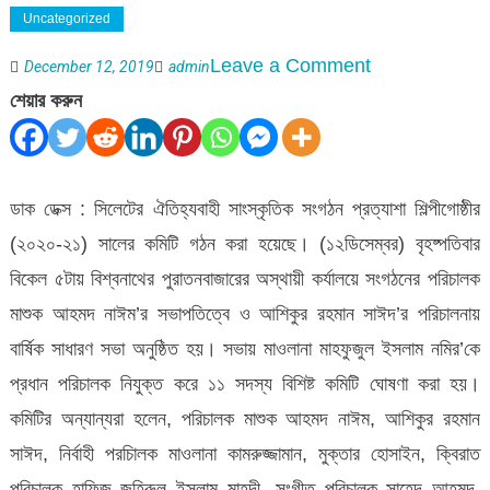
Uncategorized
on
Leave a Comment
December 12, 2019
admin
বিশ্বনাথে
শেয়ার করুন
প্রত্যাশা
শিল্পীগোষ্ঠীর
কমিটি
ডাক ডেক্স : সিলেটের ঐতিহ্যবাহী সাংস্কৃতিক সংগঠন প্রত্যাশা শিল্পীগোষ্ঠীর
গঠন
(২০২০-২১) সালের কমিটি গঠন করা হয়েছে। (১২ডিসেম্বর) বৃহষ্পতিবার
বিকেল ৫টায় বিশ্বনাথের পুরাতনবাজারের অস্থায়ী কর্যালয়ে সংগঠনের পরিচালক
মাশুক আহমদ নাঈম’র সভাপতিত্বে ও আশিকুর রহমান সাঈদ’র পরিচালনায়
বার্ষিক সাধারণ সভা অনুষ্ঠিত হয়। সভায় মাওলানা মাহফুজুল ইসলাম নমির’কে
প্রধান পরিচালক নিযুক্ত করে ১১ সদস্য বিশিষ্ট কমিটি ঘোষণা করা হয়।
কমিটির অন্যান্যরা হলেন, পরিচালক মাশুক আহমদ নাঈম, আশিকুর রহমান
সাঈদ, নির্বাহী পরচিালক মাওলানা কামরুজ্জামান, মুক্তার হোসাইন, ক্বিরাত
পরিচালক হাফিজ জহিরুল ইসলাম মাহদী, সংগীত পরিচালক সাহেদ আহমদ,