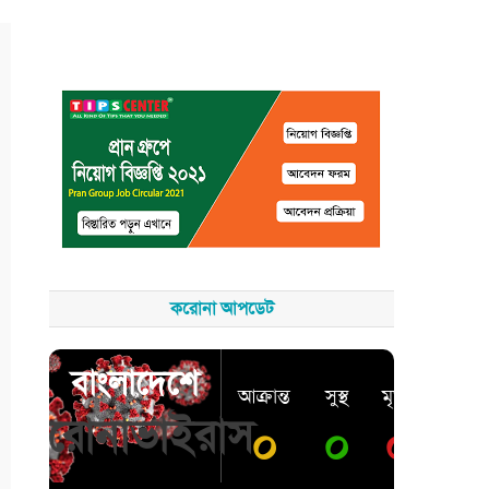
করোনা আপডেট
বাংলাদেশে
আক্রান্ত
সুস্থ
মৃত্যু
করোনাভাইরাস
০
০
০