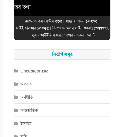
ের তথ্য
ন্যাশনাল কল সেন্টার
৩৩৩
| স্বাস্থ্য বাতায়ন
১৬২৬৩
|
আইইডিসিআর
১০৬৫৫
| বিশেষজ্ঞ হেলথ লাইন
০৯৬১১৬৭৭৭৭৭
| সূত্র -
আইইডিসিআর
| স্পন্সর -
একতা হোস্ট
বিভাগ সমূহ
Uncategorized
অপরাধ
অর্থণীতি
আন্তর্জাতিক
ইসলাম
কৃষি