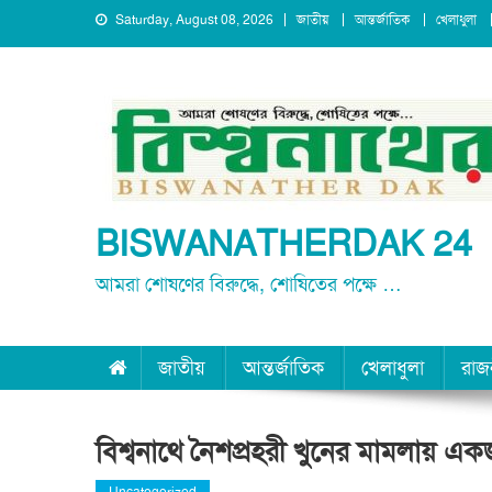
Skip
Saturday, August 08, 2026
জাতীয়
আন্তর্জাতিক
খেলাধুলা
to
content
BISWANATHERDAK 24
আমরা শোষণের বিরুদ্ধে, শোষিতের পক্ষে …
জাতীয়
আন্তর্জাতিক
খেলাধুলা
রাজ
বিশ্বনাথে নৈশপ্রহরী খুনের মামলায় এ