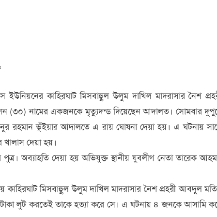
বনাথে
্রহরী
র
লায়
s
জনের
ি
স ইউনিয়নের কাহিরঘাট মিসবাহুুল উলুম দাখিল মাদরাসার নৈশ প্রহ
ন (৩০) নামের একজনকে মৃত্যুদন্ড দিয়েছেন আদালত। সোমবার দুপু
র রহমান ভূঁইয়ার আদালতে এ রায় ঘোষনা দেয়া হয়। এ ঘটনায় সা
াস
 খালাস দেয়া হয়।
লীর পুত্র। অব্যাহতি দেয়া হয় অভিযুক্ত স্থানীয় যুবলীগ নেতা তারেক আহ
থায় কাহিরঘাট মিসবাহুুল উলুম দাখিল মাদরাসার নৈশ প্রহরী আবদুল মত
াজার টাকা লুট করতেই তাকে হত্যা করে সে। এ ঘটনায় ৪ জনকে আসামি ক