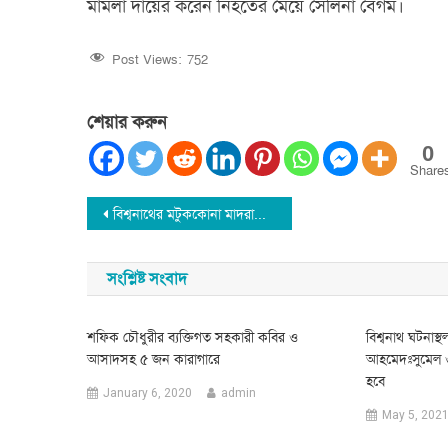
মামলা দায়ের করেন নিহতের মেয়ে সেলিনা বেগম।
Post Views:
752
শেয়ার করুন
0
Share
Post
বিশ্বনাথের মটুককোনা মাদরাসায় হাফিজ বায়জিদ স্মরণে মিলাদ ও দোয়া অনুষ্টিত
navigation
সংশ্লিষ্ট সংবাদ
শফিক চৌধুরীর ব্যক্তিগত সহকারী কবির ও
বিশ্বনাথ ঘটনাস
আসাদসহ ৫ জন কারাগারে
আহমেদঃসুমেল ও 
হবে
January 6, 2020
admin
May 5, 202