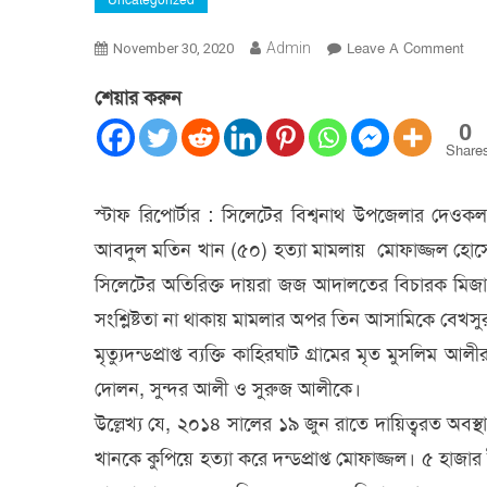
Uncategorized
On
Admin
Leave A Comment
November 30, 2020
বিশ্
শেয়ার করুন
নৈশপ
খুনে
0
মাম
Share
এক
ফাঁস
স্টাফ রিপোর্টার : সিলেটের বিশ্বনাথ উপজেলার দেওকল
:
আবদুল মতিন খান (৫০) হত্যা মামলায় মোফাজ্জল হোসে
৩
জন
সিলেটের অতিরিক্ত দায়রা জজ আদালতের বিচারক মিজানু
খার
সংশ্লিষ্টতা না থাকায় মামলার অপর তিন আসামিকে বেখসুর
মৃত্যুদন্ডপ্রাপ্ত ব্যক্তি কাহিরঘাট গ্রামের মৃত মুসলিম আ
দোলন, সুন্দর আলী ও সুরুজ আলীকে।
উল্লেখ্য যে, ২০১৪ সালের ১৯ জুন রাতে দায়িত্বরত অবস্
খানকে কুপিয়ে হত্যা করে দন্ডপ্রাপ্ত মোফাজ্জল। ৫ হ