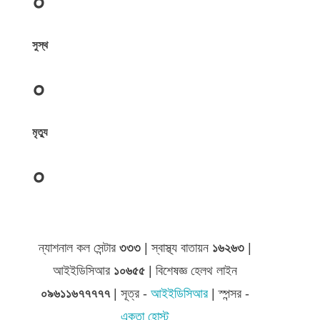
০
সুস্থ
০
মৃত্যু
০
জেলা সমূহের তথ্য
ন্যাশনাল কল সেন্টার
৩৩৩
| স্বাস্থ্য বাতায়ন
১৬২৬৩
|
আইইডিসিআর
১০৬৫৫
| বিশেষজ্ঞ হেলথ লাইন
০৯৬১১৬৭৭৭৭৭
| সূত্র -
আইইডিসিআর
| স্পন্সর -
একতা হোস্ট