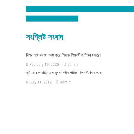
মরহুম হাজি ইসকন্দর আলী ফাউন্ডেশনের উদ্যোগে দু’দিন ব্যাপী বৃক্ষ
Post
হারানো ছেলেকে ফিরে ফেলেন মা
navigation
সংশ্লিষ্ট সংবাদ
বিশ্বনাথে ক্লাস বন্ধ করে শিক্ষক শিক্ষার্থীরা শিক্ষা সফরে!
February 19, 2020
admin
বৃষ্টি আর পাহাড়ি ঢলে সুরমা নদীর পানির বিপদসীমার ওপরে
July 11, 2019
admin