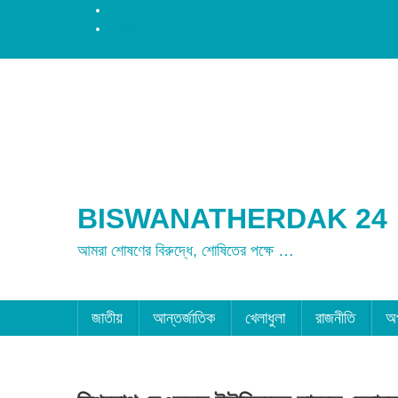
রংপুর
ময়মনসিংহ
BISWANATHERDAK 24
আমরা শোষণের বিরুদ্ধে, শোষিতের পক্ষে …
জাতীয়
আন্তর্জাতিক
খেলাধুলা
রাজনীতি
অ