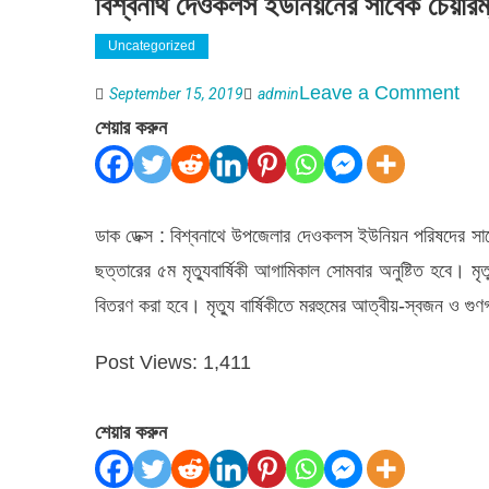
বিশ্বনাথ দেওকলস ইউনিয়নের সাবেক চেয়ারম্যান
Uncategorized
on
Leave a Comment
September 15, 2019
admin
বিশ্
শেয়ার করুন
দেও
ইউন
সাবে
ডাক ডেক্স : বিশ্বনাথে উপজেলার দেওকলস ইউনিয়ন পরিষদের সাবেক চ
চেয়া
ছত্তারের ৫ম মৃত্যুবার্ষিকী আগামিকাল সোমবার অনুষ্টিত হবে। মৃত্
আব্দু
বিতরণ করা হবে। মৃত্যু বার্ষিকীতে মরহুমের আত্বীয়-স্বজন ও গ
ছাত্
Post Views:
1,411
৫ম
মৃত্যু
শেয়ার করুন
বার্ষি
কাল