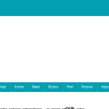
পরাধ
ইসলাম
বিজ্ঞান
বিনোদন
শিক্ষা
বিশ্বনাথ
সারাদ