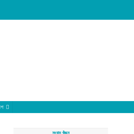
েশ
সংবাদ খুঁজুন