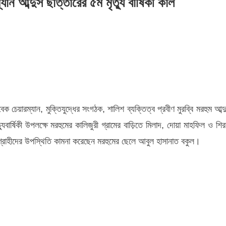
 আব্দুস ছাত্তারের ৫ম মৃত্যু বার্ষিকী কাল
বনাথ
কলস
িয়নের
ক
েয়ারম্যান, মুক্তিযুদ্ধের সংগঠক, শালিশ ব্যক্তিত্ব প্রবীণ মুরব্বি মরহুম আব্দ
রম্যান
যুবার্ষিকী উপলক্ষে মরহুমের কালিজুরী গ্রামের বাড়িতে মিলাদ, দোয়া মাহফিল ও শির
স
ুণগ্রাহীদের উপস্থিতি কামনা করেছেন মরহুমের ছেলে আবুল হাসানাত বকুল।
তারের
কী