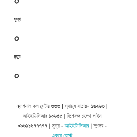
০
সুস্থ
০
মৃত্যু
০
জেলা সমূহের তথ্য
ন্যাশনাল কল সেন্টার
৩৩৩
| স্বাস্থ্য বাতায়ন
১৬২৬৩
|
আইইডিসিআর
১০৬৫৫
| বিশেষজ্ঞ হেলথ লাইন
০৯৬১১৬৭৭৭৭৭
| সূত্র -
আইইডিসিআর
| স্পন্সর -
একতা হোস্ট