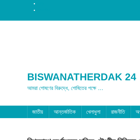
রংপুর
ময়মনসিংহ
BISWANATHERDAK 24
আমরা শোষণের বিরুদ্ধে, শোষিতের পক্ষে …
জাতীয়
আন্তর্জাতিক
খেলাধুলা
রাজনীতি
অ