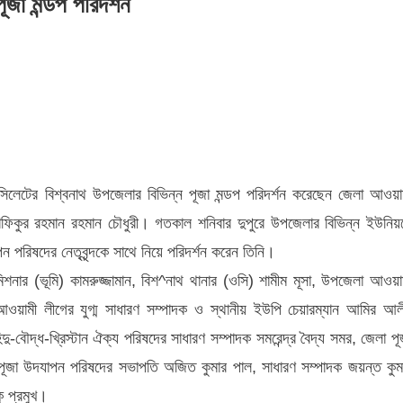
ূজা মন্ডপ পরিদর্শন
ে
বে
রও সিলেটের বিশ্বনাথ উপজেলার বিভিন্ন পূজা মন্ডপ পরিদর্শন করেছেন জেলা আওয়া
ফিকুর রহমান রহমান চৌধুরী। গতকাল শনিবার দুপুরে উপজেলার বিভিন্ন ইউনিয়
পন পরিষদের নেতৃবৃন্দকে সাথে নিয়ে পরিদর্শন করেন তিনি।
মিশনার (ভূমি) কামরুজ্জামান, বিশ^নাথ থানার (ওসি) শামীম মূসা, উপজেলা আওয়া
ওয়ামী লীগের যুগ্ম সাধারণ সম্পাদক ও স্থানীয় ইউপি চেয়ারম্যান আমির আল
-বৌদ্ধ-খ্রিস্টান ঐক্য পরিষদের সাধারণ সম্পাদক সমরেন্দ্র বৈদ্য সমর, জেলা পূ
লা পূজা উদযাপন পরিষদের সভাপতি অজিত কুমার পাল, সাধারণ সম্পাদক জয়ন্ত কুম
ু প্রমুখ।