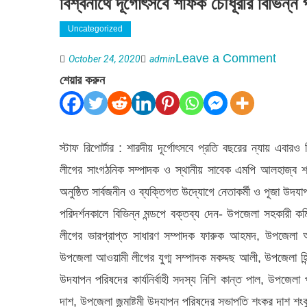
বিশ্বনাথে দূর্গোৎসবে শফিক চৌধূরীর বিভিন্ন প
Uncategorized
on
Leave a Comment
October 24, 2020
admin
বিশ্বনাথ
শেয়ার করুন
দূর্গোৎস
শফিক
চৌধূরীর
স্টাফ রিপোর্টার : শারদীয় দূর্গোৎসবে প্রতি বছরের ন্যায় এবা
বিভিন্ন
লীগের সাংগঠনিক সম্পাদক ও স্থানীয় সাবেক এমপি আলহাজ্ব শ
পূজা
অনুষ্ঠিত সার্বজনীন ও ব্যক্তিগত উদ্যোগে নেতাকর্মী ও পূজা উদযা
মন্ডপ
পরিদর্শনকালে বিভিন্ন মন্ডপে বক্তব্য দেন- উপজেলা সহকারী ক
পরিদর্শন
লীগের ভারপ্রাপ্ত সাধারণ সম্পাদক ফারুক আহমদ, উপজেলা আ
উপজেলা আওয়ামী লীগের যুগ্ম সম্পাদক মকদ্দছ আলী, উপজেলা হিন্দু
উদযাপন পরিষদের কার্যনির্বাহী সদস্য নিশি কান্ত পাল, উপজে
দাশ, উপজেলা জন্মাষ্টমী উদযাপন পরিষদের সভাপতি শংকর দাশ শংক