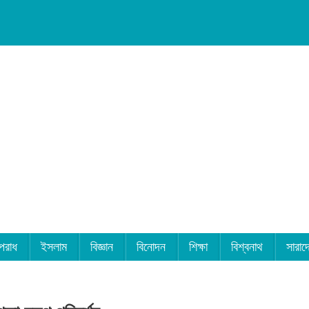
পরাধ
ইসলাম
বিজ্ঞান
বিনোদন
শিক্ষা
বিশ্বনাথ
সারাদ