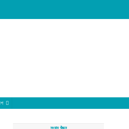
েশ
সংবাদ খুঁজুন