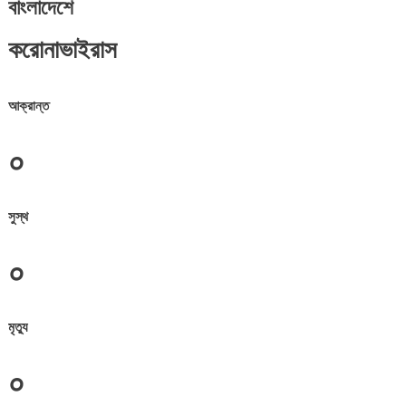
বাংলাদেশে
করোনাভাইরাস
আক্রান্ত
০
সুস্থ
০
মৃত্যু
০