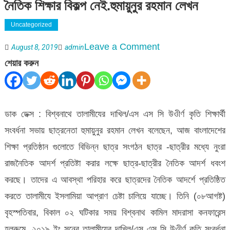
নৈতিক শিক্ষার বিকল্প নেই.হুমায়ুনুর রহমান লেখন
Uncategorized
on
Leave a Comment
August 8, 2019
admin
বিশ্বনাথে
শেয়ার করুন
তালামীযের
কৃতি
শিক্ষার্থীদের
ডাক ডেক্স : বিশ্বনাথে তালামীযের দাখিল/এস এস সি উওীর্ণ কৃতি শিক্ষার্থী
সংবর্ধনায়:
সংবর্ধনা সভায় ছাত্রনেতা হুমায়ুনুর রহমান লেখন বলেছেন, আজ বাংলাদেশের
নৈতিক
শিক্ষা প্রতিষ্ঠান গুলোতে বিভিন্ন ছাত্র সংগঠন ছাত্র -ছাত্রীর মধ্যে নুংরা
শিক্ষার
রাজনৈতিক আদর্শ প্রতিষ্টা করার লক্ষে ছাত্র-ছাত্রীর নৈতিক আদর্শ ধবংশ
বিকল্প
করছে। তাদের এ আবস্থা পরিহার করে ছাত্রদের নৈতিক আদর্শে প্রতিষ্ঠিত
নেই.হুমায়ুনুর
করতে তালামীযে ইসলামিয়া আপ্রাণ চেষ্টা চালিয়ে যাচ্ছে। তিনি (০৮আগষ্ট)
রহমান
বৃহস্পতিবার, বিকাল ০২ ঘটিকার সময় বিশ্বনাথ কামিল মাদরাসা কনফারেন্স
লেখন
হলরুমে, ২০১৯ ইং সনের তালামীযের দাখিল/এস এস সি উওীর্ণ কৃতি সংবর্ধনা