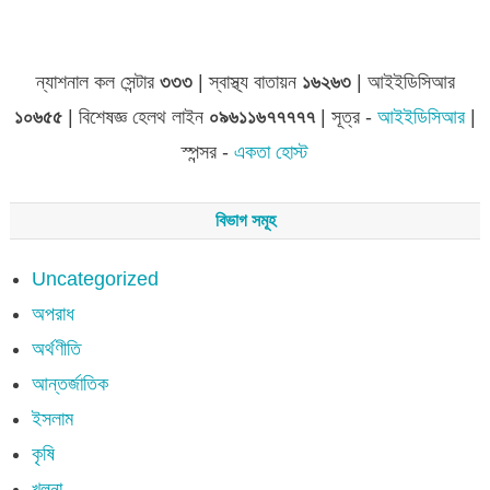
জেলা সমূহের তথ্য
ন্যাশনাল কল সেন্টার
৩৩৩
| স্বাস্থ্য বাতায়ন
১৬২৬৩
| আইইডিসিআর
১০৬৫৫
| বিশেষজ্ঞ হেলথ লাইন
০৯৬১১৬৭৭৭৭৭
| সূত্র -
আইইডিসিআর
|
স্পন্সর -
একতা হোস্ট
বিভাগ সমূহ
Uncategorized
অপরাধ
অর্থণীতি
আন্তর্জাতিক
ইসলাম
কৃষি
খুলনা