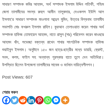
সাধারণ সম্পাদক কবির আহমদ, অর্থ সম্পাদক ইসলাম উদ্দিন লতিফী, পশ্চিম
জেলা তালামীযের সদস্য রুহুল আমীন তালুকদার, দেওকলস ইউপি আল
ইসলাহ’র সাধারণ সম্পাদক মাওলানা আব্দুল মুমিন, উত্তর বিশ্বনাথ তালামীয
সভাপতি মোঃ ফখরুল ইসলাম রাহিল। কুরআন তেলাওয়াত করেন শাখার অর্থ
সম্পাদক হাফিজ তোফায়েল আহমদ, নাতে রাসুল (সাঃ) পরিবেশন করেন কাওছার
আহমদ খাঁন, শুভেচ্ছা বক্তব্য রাখেন শাখার সাংগঠনিক সম্পাদক হাফিজ
শুয়াইবুল ইসলাম। অনুষ্টানে ১৫০ জন ছাত্র-ছাত্রীর মধ্যে ডায়রি, ক্রেস্ট,
সনদ, কলম, ফাইল সহ অন্যান্য পুরস্কার হাতে তুলে দেন অতিথিরা।
উপস্থিত ছিলেন উপজেলা তালামীযের সাবেক ও বর্তমান দায়িত্বশীলগন।
Post Views:
607
শেয়ার করুন