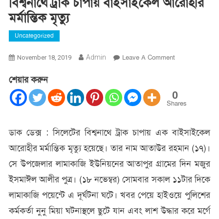
বিশ্বনাথে ট্রাক চাপায় বাইসাইকেল আরোহীর
মর্মান্তিক মৃত্যু
Uncategorized
On
Admin
Leave A Comment
November 18, 2019
বিশ্বনাথে
শেয়ার করুন
ট্রাক
চাপায়
0
বাইসাইকেল
Shares
আরোহীর
মর্মান্তিক
ডাক ডেক্স : সিলেটের বিশ্বনাথে ট্রাক চাপায় এক বাইসাইকেল
মৃত্যু
আরোহীর মর্মান্তিক মৃত্যু হয়েছে। তার নাম আতাউর রহমান (১৭)।
সে উপজেলার লামাকাজি ইউনিয়নের আতাপুর গ্রামের দিন মজুর
ইসমাঈল আলীর পুত্র। (১৮ নভেম্বর) সোমবার সকাল ১১টার দিকে
লামাকাজি পয়েন্টে এ দূর্ঘটনা ঘটে। খবর পেয়ে হাইওয়ে পুলিশের
কর্মকর্তা নুনু মিয়া ঘটনাস্থলে ছুটে যান এবং লাশ উদ্ধার করে মর্গে