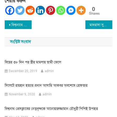
শেয়ার করুন
0
Shares
Post
বিশ্বনাথে ছাত্রদলের দু’গ্রুপে হামলা : আটক-৫
মাদরাসা সুপারের মুক্তির দাবিতে বিশ্বনাথে মানববন্ধন
navigation
সংশ্লিষ্ট সংবাদ
বিয়ের ৩৮ দিন পর স্ত্রীর মামলায় স্বামী জেলে
December 20, 2019
admin
সিলেটে রায়হান হত্যার প্রধান আসামি আকবর অবশেষে গ্রেফতার
November 9, 2020
admin
বিশ্বনাথ প্রেসক্লাবের নেতৃবৃন্দকে আনোয়ারুজ্জামান চৌধুরী পিপিই উপহার